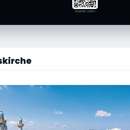
Huawei users
skirche