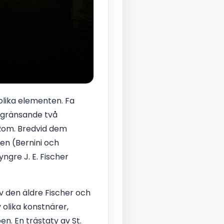
olika elementen. Fa
angränsande två
i Rom. Bredvid dem
en (Bernini och
gre J. E. Fischer
v den äldre Fischer och
 olika konstnärer,
n. En trästaty av St.