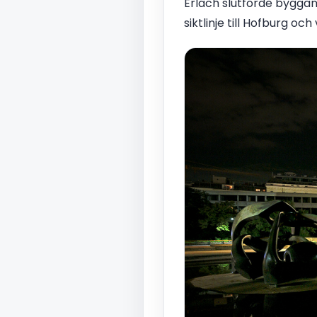
Erlach slutförde byggan
siktlinje till Hofburg oc