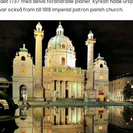
det 1737 med delvis förändrade planer. Kyrkan hade ursp
h var också fram till 1918 imperial patron parish church.