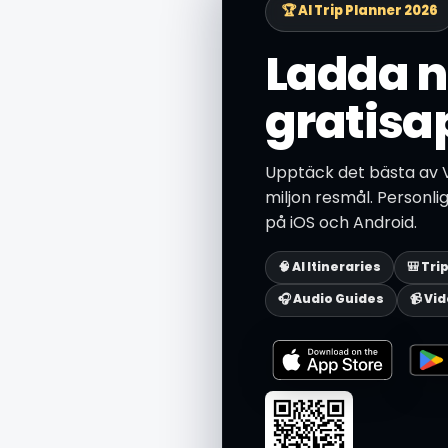
🏆 AI Trip Planner 2026
Ladda n
gratisa
Upptäck det bästa av 
miljon resmål. Personli
på iOS och Android.
🧠 AI Itineraries
🎒 Tri
🎧 Audio Guides
📹 Vi