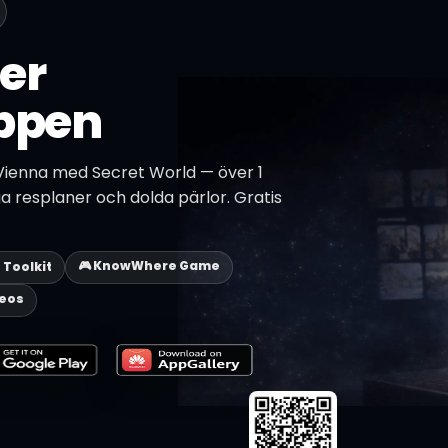
er
ppen
Vienna med Secret World — över 1
ga resplaner och dolda pärlor. Gratis
🎮 KnowWhere Game
p Toolkit
deos