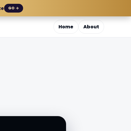
ze
GO →
Home
About