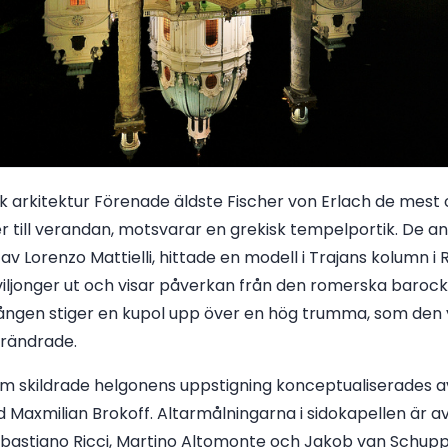
k arkitektur Förenade äldste Fischer von Erlach de mest 
er till verandan, motsvarar en grekisk tempelportik. De 
av Lorenzo Mattielli, hittade en modell i Trajans kolumn 
viljonger ut och visar påverkan från den romerska barock
ången stiger en kupol upp över en hög trumma, som den yn
örändrade.
m skildrade helgonens uppstigning konceptualiserades a
 Maxmilian Brokoff. Altarmålningarna i sidokapellen är av
Sebastiano Ricci, Martino Altomonte och Jakob van Schuppe