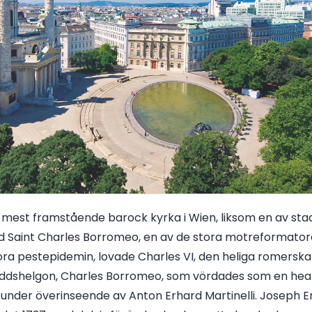
 mest framstående barock kyrka i Wien, liksom en av sta
d Saint Charles Borromeo, en av de stora motreformatorer 
tora pestepidemin, lovade Charles VI, den heliga romerska
ddshelgon, Charles Borromeo, som vördades som en heale
under överinseende av Anton Erhard Martinelli. Joseph 