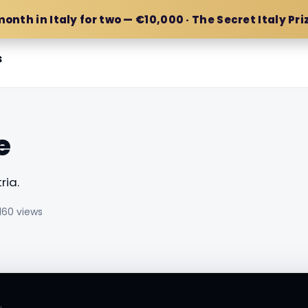
month in Italy for two — €10,000 · The Secret Italy Pri
s
e
ria.
160 views