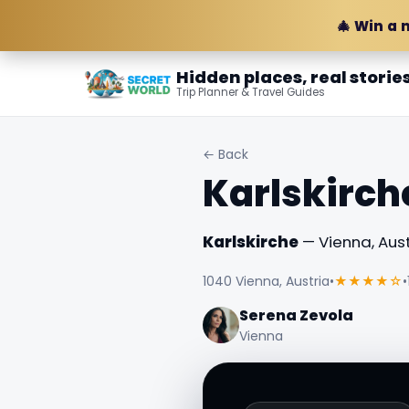
🎄 Win a 
Hidden places, real storie
Trip Planner & Travel Guides
← Back
Karlskirch
Karlskirche
— Vienna, Aust
1040 Vienna, Austria
•
★★★★☆
•
Serena Zevola
Vienna