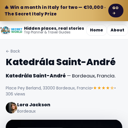
🎄 Win a month in Italy for two — €10,000 ·
GO
→
The Secret Italy Prize
Hidden places, real stories
Home
About
Trip Planner & Travel Guides
← Back
Katedrála Saint-André
Katedrála Saint-André
— Bordeaux, Francia.
Place Pey Berland, 33000 Bordeaux, Francia
•
★★★★☆
•
306 views
Lora Jackson
Bordeaux