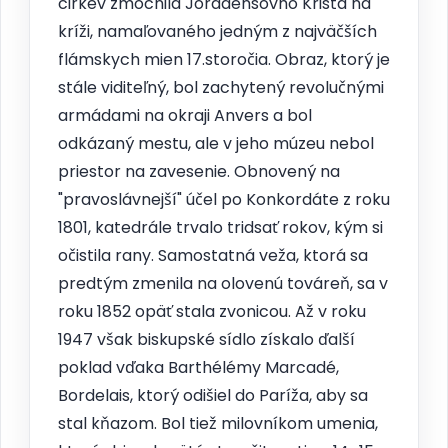
cirkev zmocnila Jordaensovho Krista na
kríži, namaľovaného jedným z najväčších
flámskych mien 17.storočia. Obraz, ktorý je
stále viditeľný, bol zachytený revolučnými
armádami na okraji Anvers a bol
odkázaný mestu, ale v jeho múzeu nebol
priestor na zavesenie. Obnovený na
"pravoslávnejší" účel po Konkordáte z roku
1801, katedrále trvalo tridsať rokov, kým si
očistila rany. Samostatná veža, ktorá sa
predtým zmenila na olovenú továreň, sa v
roku 1852 opäť stala zvonicou. Až v roku
1947 však biskupské sídlo získalo ďalší
poklad vďaka Barthélémy Marcadé,
Bordelais, ktorý odišiel do Paríža, aby sa
stal kňazom. Bol tiež milovníkom umenia,