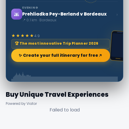
EVENING
🌆
›
Prehliadka Pey-Berland v Bordeaux
📍 0.1 km · Bordeaux
★★★★★
4.9
🏆 The most innovative Trip Planner 2026
✨ Create your full itinerary for free
Buy Unique Travel Experiences
Powered by Viator
Failed to load