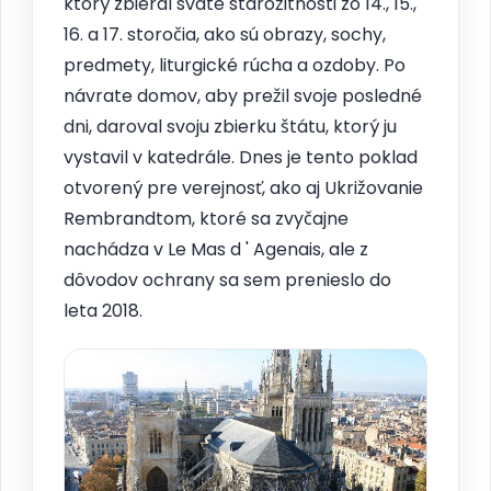
ktorý zbieral sväté starožitnosti zo 14., 15.,
16. a 17. storočia, ako sú obrazy, sochy,
predmety, liturgické rúcha a ozdoby. Po
návrate domov, aby prežil svoje posledné
dni, daroval svoju zbierku štátu, ktorý ju
vystavil v katedrále. Dnes je tento poklad
otvorený pre verejnosť, ako aj Ukrižovanie
Rembrandtom, ktoré sa zvyčajne
nachádza v Le Mas d ' Agenais, ale z
dôvodov ochrany sa sem prenieslo do
leta 2018.