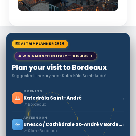
🗺 AI TRIP PLANNER 2026
🎄 WIN A MONTH IN ITALY — €10,000 →
Plan your visit to Bordeaux
Suggested itinerary near Katedrála Saint-André
MORNING
🌅
›
Katedrála Saint-André
📍 Bordeaux
AFTERNOON
☀️
›
Unesco / Cathédrale St-André v Bordeaux
📍 0 km · Bordeaux