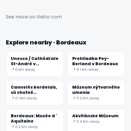
See more on
Viator.com
Explore nearby · Bordeaux
Unesco / Cathédrale
Prehliadka Pey-
St-André v
Berland v Bordeaux
Bordeaux
📍 0 km away
📍 0.1 km away
Cannelés bordelais,
Múzeum výtvarného
sú chutné
umenia
Francúzske
📍 0.1 km away
📍 0.2 km away
občerstvenie v
skutočnosti názov
qu
Bordeaux: Musée d '
Akvitánske Múzeum
Aquitaine
📍 0.4 km away
📍 0.3 km away