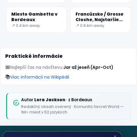
Miesto Gambetta v
Francúzsko / Grosse
✕
Bordeaux
Cloche, Najstaršie
Zvonice
📍 0.4 km away
📍 0.6 km away
Praktické informácie
📅
Najlepší čas na návštevu:
Jar až jeseň (Apr-Oct)
📚
Viac informácií na Wikipédii
🏆
🏆 #1 Trip Planner 2026
Rated best travel app worldwide
Autor
Lora Jackson
· z Bordeaux
Redakčný obsah overený · Komunita Secret World —
★★★★★
1M+ miest v 62 jazykoch
Keep Exploring the World
1,000,000+ places in your pocket. Free.
×