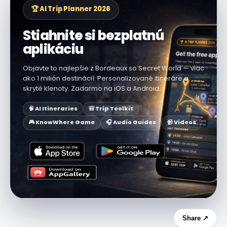
🏆 AI Trip Planner 2026
Stiahnite si bezplatnú
aplikáciu
Objavte to najlepšie z Bordeaux so Secret World — viac
ako 1 milión destinácií. Personalizované itineráre a
skryté klenoty. Zadarmo na iOS a Android.
🧠 AI Itineraries
🎒 Trip Toolkit
🎮 KnowWhere Game
🎧 Audio Guides
📹 Videos
Share ↗