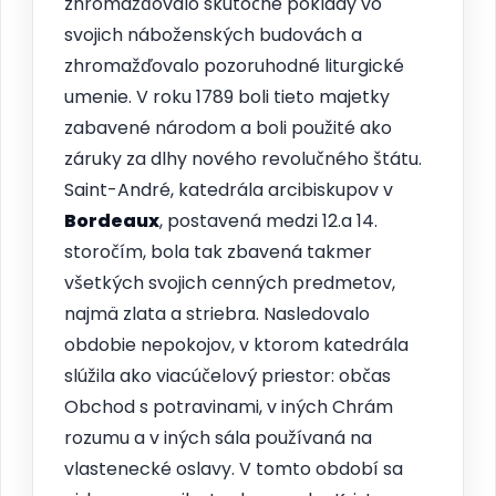
zhromažďovalo skutočné poklady vo
svojich náboženských budovách a
zhromažďovalo pozoruhodné liturgické
umenie. V roku 1789 boli tieto majetky
zabavené národom a boli použité ako
záruky za dlhy nového revolučného štátu.
Saint-André, katedrála arcibiskupov v
Bordeaux
, postavená medzi 12.a 14.
storočím, bola tak zbavená takmer
všetkých svojich cenných predmetov,
najmä zlata a striebra. Nasledovalo
obdobie nepokojov, v ktorom katedrála
slúžila ako viacúčelový priestor: občas
Obchod s potravinami, v iných Chrám
rozumu a v iných sála používaná na
vlastenecké oslavy. V tomto období sa