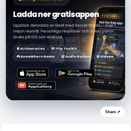
Ladda ner gratisappen
Upptäck det bästa av Gent med Secret World — över 1
miljon resmål. Personliga resplaner och dolda pärlor.
Gratis på iOS och Android.
🧠 AI Itineraries
🎒 Trip Toolkit
🎮 KnowWhere Game
🎧 Audio Guides
📹 Videos
Share ↗