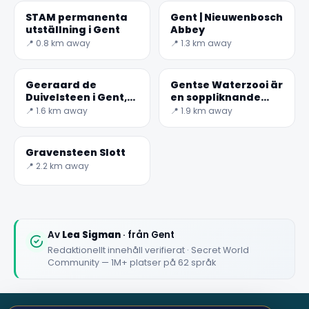
STAM permanenta
Gent | Nieuwenbosch
utställning i Gent
Abbey
📍 0.8 km away
📍 1.3 km away
✕
Geeraard de
Gentse Waterzooi är
Duivelsteen i Gent,
en soppliknande
Belgien
gryta
📍 1.6 km away
📍 1.9 km away
Gravensteen Slott
📍 2.2 km away
🏆
🏆 #1 Trip Planner 2026
Rated best travel app worldwide
Av
Lea Sigman
· från Gent
Redaktionellt innehåll verifierat · Secret World
★★★★★
Community — 1M+ platser på 62 språk
Keep Exploring the World
1,000,000+ places in your pocket. Free.