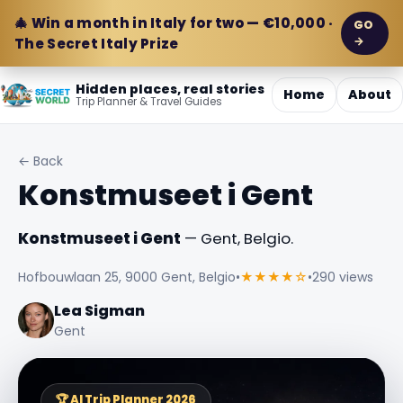
🎄 Win a month in Italy for two — €10,000 ·
GO
→
The Secret Italy Prize
Hidden places, real stories
Home
About
Trip Planner & Travel Guides
← Back
Konstmuseet i Gent
Konstmuseet i Gent
— Gent, Belgio.
Hofbouwlaan 25, 9000 Gent, Belgio
•
★★★★☆
•
290 views
Lea Sigman
Gent
🏆 AI Trip Planner 2026