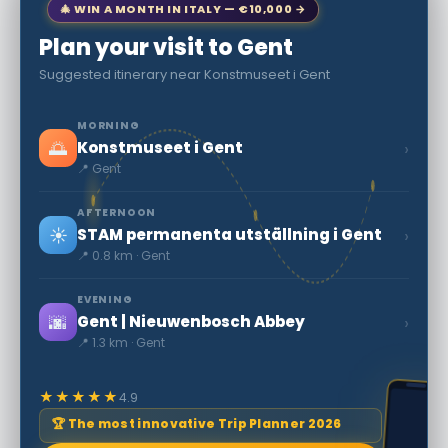
🎄 WIN A MONTH IN ITALY — €10,000 →
Plan your visit to Gent
Suggested itinerary near Konstmuseet i Gent
MORNING
🌅
›
Konstmuseet i Gent
📍 Gent
AFTERNOON
☀️
›
STAM permanenta utställning i Gent
📍 0.8 km · Gent
EVENING
🌆
›
Gent | Nieuwenbosch Abbey
📍 1.3 km · Gent
★★★★★
4.9
🏆 The most innovative Trip Planner 2026