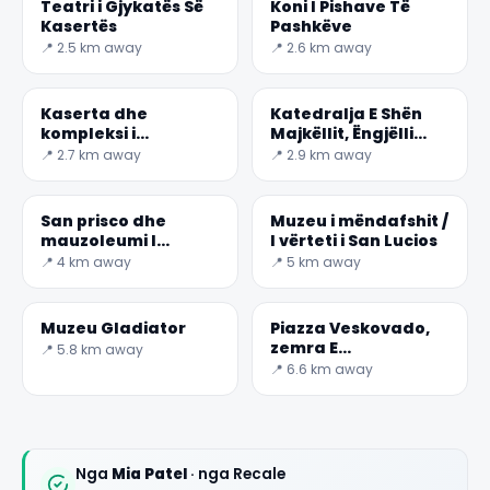
Teatri i Gjykatës Së
Koni I Pishave Të
Kasertës
Pashkëve
📍 2.5 km away
📍 2.6 km away
Kaserta dhe
Katedralja E Shën
kompleksi i
Majkëllit, Ëngjëlli
manastirit I S.
Mbrojtës.
📍 2.7 km away
📍 2.9 km away
Agostino.
San prisco dhe
Muzeu i mëndafshit /
mauzoleumi I
I vërteti i San Lucios
varrimit Romak
📍 4 km away
📍 5 km away
Muzeu Gladiator
Piazza Veskovado,
zemra E
📍 5.8 km away
Casertavecchia
📍 6.6 km away
Nga
Mia Patel
· nga Recale