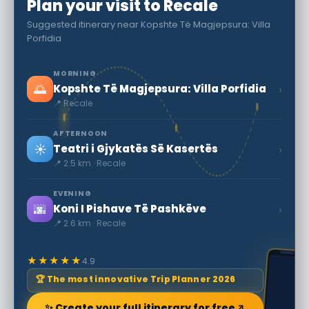
Plan your visit to Recale
Suggested itinerary near Kopshte Të Magjepsura: Villa
Porfidia
MORNING
🌅
›
Kopshte Të Magjepsura: Villa Porfidia
📍 Recale
AFTERNOON
☀️
›
Teatri i Gjykatës Së Kasertës
📍 2.5 km · Recale
EVENING
🌆
›
Koni I Pishave Të Pashkëve
📍 2.6 km · Recale
★★★★★
4.9
🏆 The most innovative Trip Planner 2026
✨ Create your full itinerary for free