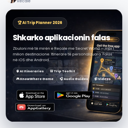
Recale
🏆 AI Trip Planner 2026
Shkarko aplikacionin falas
Zbuloni më të mirën e Recale me Secret World — mbi 1
milion destinacione. Itinerare të personalizuara. Falas
në iOS dhe Android.
🧠 AI Itineraries
🎒 Trip Toolkit
🎮 KnowWhere Game
🎧 Audio Guides
📹 Videos