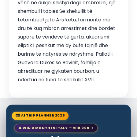
vënë në dukje: shishja degli ombrellini, një
shembull i topies Së shekullit të
tetëmbëdhjetë Ars këtu, formonte me
dru të kuq mbron arrestimet dhe bordet
supore të vendeve të gurta; akuariumi
eliptik i peshkut me dy bufe fqinjë dhe
burime të natyrës së ndryshme. Pallati i
Guevara Dukës së Bovinit, familja e
akredituar në gjykatën bourbon, u
ndërtua në fund të shekullit XVII.
🗺 AI TRIP PLANNER 2026
🎄 WIN A MONTH IN ITALY — €10,000 →