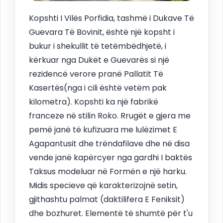
Kopshti I Vilës Porfidia, tashmë i Dukave Të
Guevara Të Bovinit, është një kopsht i
bukur i shekullit të tetëmbëdhjetë, i
kërkuar nga Dukët e Guevarës si një
rezidencë verore pranë Pallatit Të
Kasertës(nga i cili është vetëm pak
kilometra). Kopshti ka një fabrikë
franceze në stilin Roko. Rrugët e gjera me
pemë janë të kufizuara me lulëzimet E
Agapantusit dhe trëndafilave dhe në disa
vende janë kapërcyer nga gardhi I baktës
Taksus modeluar në Formën e një harku.
Midis specieve që karakterizojnë setin,
gjithashtu palmat (daktilifera E Feniksit)
dhe bozhuret. Elementë të shumtë për t'u