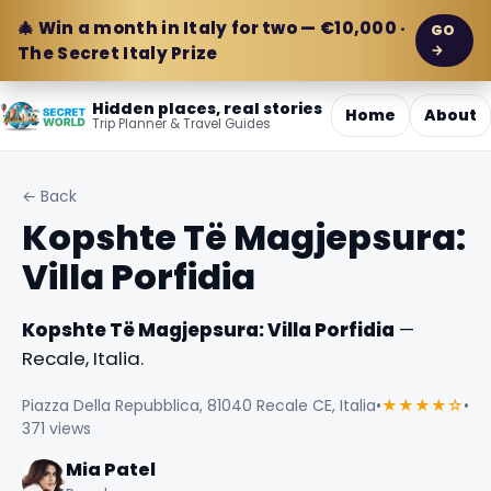
🎄 Win a month in Italy for two — €10,000 ·
GO
→
The Secret Italy Prize
Hidden places, real stories
Home
About
Trip Planner & Travel Guides
← Back
Kopshte Të Magjepsura:
Villa Porfidia
Kopshte Të Magjepsura: Villa Porfidia
—
Recale, Italia.
Piazza Della Repubblica, 81040 Recale CE, Italia
•
★★★★☆
•
371 views
Mia Patel