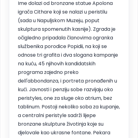
Ime dolazi od bronzane statue Apolona
igrača Cithare koji se nalazi u peristilu
(sada u Napuljskom Muzeju, poput
skulptura spomenutih kasnije). Zgrada je
očigledno pripadala članovima ogranka
službenika porodice Popidii, na koji se
odnose tri grafita i dva slogana kampanje
na kuću, 45 njihovih kandidatskih
programa zajedno preko
dell'abbondanza, i portreta pronađenih u
kući. Javnosti i penziju sobe razvijaju oko
peristyles, one za sluge oko atrium, bez
tablinum. Postoji nekoliko soba za kupanje,
a centralni peristyle sadrži lijepe
bronzane skulpture životinja koje su
djelovale kao ukrasne fontane. Pekara