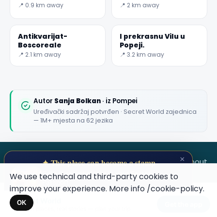
📍 0.9 km away
📍 2 km away
🏆
🏆 #1 Trip Planner 2026
Rated best travel app worldwide
Antikvarijat-
I prekrasnu Vilu u
★★★★★
Boscoreale
Popeji.
📍 2.1 km away
📍 3.2 km away
Keep Exploring the World
1,000,000+ places in your pocket. Free.
Autor
Sanja Bolkan
· iz Pompei
Uređivački sadržaj potvrđen · Secret World zajednica
— 1M+ mjesta na 62 jezika
Maybe later
×
SECRET WORLD
Terms
Privacy
About
✦ This place can become a stamp
Collect secret places in your Secret
We use technical and third-party cookies to
Passport.
improve your experience. More info
/cookie-policy
.
Open your Passport →
Secret World
×
OK
Get the app
Hidden places, real stories — plan your trip