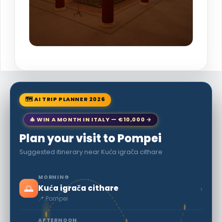
🗺 AI TRIP PLANNER 2026
🎄 WIN A MONTH IN ITALY — €10,000 →
Plan your visit to Pompei
Suggested itinerary near Kuća igrača cithare
MORNING
🌅
›
Kuća igrača cithare
📍 Pompei
AFTERNOON