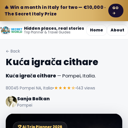
🎄 Win a month in Italy for two — €10,000 ·
GO
→
The Secret Italy Prize
Hidden places, real stories
Home
About
Trip Planner & Travel Guides
← Back
Kuća igrača cithare
Kuća igrača cithare
— Pompei, Italia.
80045 Pompei NA, Italia
•
★★★★☆
•
143 views
Sanja Bolkan
Pompei
🏆 AI Trip Planner 2026