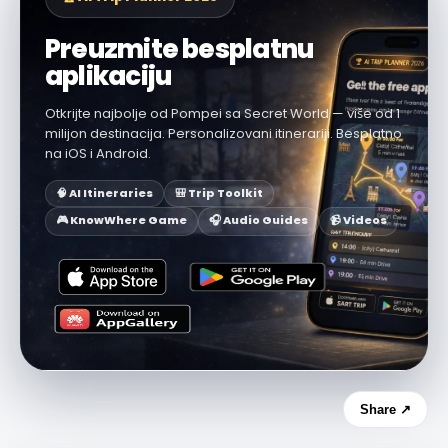
Preuzmite besplatnu
aplikaciju
Otkrijte najbolje od Pompei sa Secret World — više od 1
milijon destinacija. Personalizovani itinerariji. Besplatno
na iOS i Android.
🧠 AI Itineraries
🎒 Trip Toolkit
🎮 KnowWhere Game
🎧 Audio Guides
📹 Videos
Share ↗