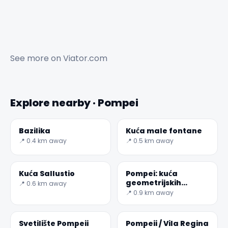
See more on
Viator.com
Explore nearby · Pompei
✕
Bazilika
Kuća male fontane
📍 0.4 km away
📍 0.5 km away
Kuća Sallustio
Pompei: kuća
geometrijskih
📍 0.6 km away
mozaika
📍 0.9 km away
Svetilište Pompeii
Pompeii / Vila Regina