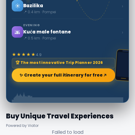
☀️
›
Bazilika
📍 0.4 km · Pompei
EVENING
🌆
›
Kuća male fontane
📍 0.5 km · Pompei
★★★★★
4.9
🏆 The most innovative Trip Planner 2026
✨ Create your full itinerary for free
Buy Unique Travel Experiences
Powered by Viator
Failed to load