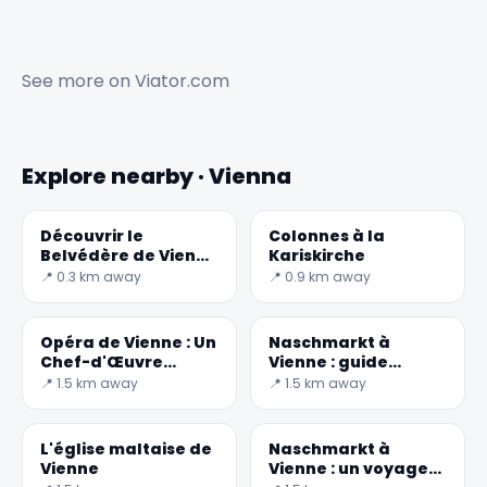
See more on
Viator.com
Explore nearby · Vienna
Découvrir le
Colonnes à la
Belvédère de Vienne
Kariskirche
: un trésor culturel
📍 0.3 km away
📍 0.9 km away
autrichien
Opéra de Vienne : Un
Naschmarkt à
Chef-d'Œuvre
Vienne : guide
Culturel
gastronomique du
📍 1.5 km away
📍 1.5 km away
marché
✕
L'église maltaise de
Naschmarkt à
Vienne
Vienne : un voyage