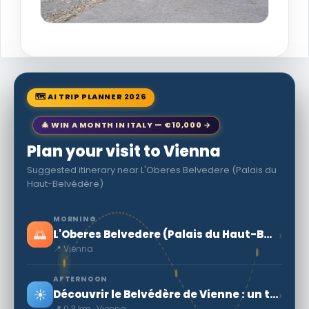
🗺 AI TRIP PLANNER 2026
🎄 WIN A MONTH IN ITALY — €10,000 →
Plan your visit to Vienna
Suggested itinerary near L'Oberes Belvedere (Palais du
Haut-Belvédère)
MORNING
🌅
›
L'Oberes Belvedere (Palais du Haut-Belvédère)
📍 Vienna
AFTERNOON
☀️
›
Découvrir le Belvédère de Vienne : un trésor culturel autrichien
📍 0.3 km · Vienna