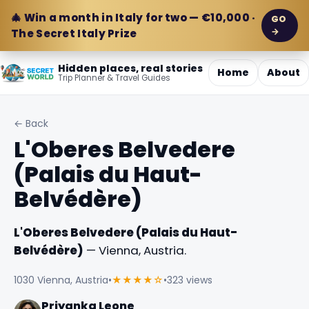
🎄 Win a month in Italy for two — €10,000 ·
GO
→
The Secret Italy Prize
Hidden places, real stories
Home
About
Trip Planner & Travel Guides
← Back
L'Oberes Belvedere
(Palais du Haut-
Belvédère)
L'Oberes Belvedere (Palais du Haut-
Belvédère)
— Vienna, Austria.
1030 Vienna, Austria
•
★★★★☆
•
323 views
Priyanka Leone