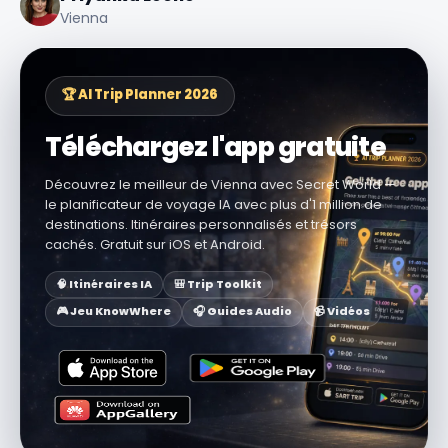
Vienna
🏆 AI Trip Planner 2026
Téléchargez l'app gratuite
Découvrez le meilleur de Vienna avec Secret World —
le planificateur de voyage IA avec plus d'1 million de
destinations. Itinéraires personnalisés et trésors
cachés. Gratuit sur iOS et Android.
🧠 Itinéraires IA
🎒 Trip Toolkit
🎮 Jeu KnowWhere
🎧 Guides Audio
📹 Vidéos