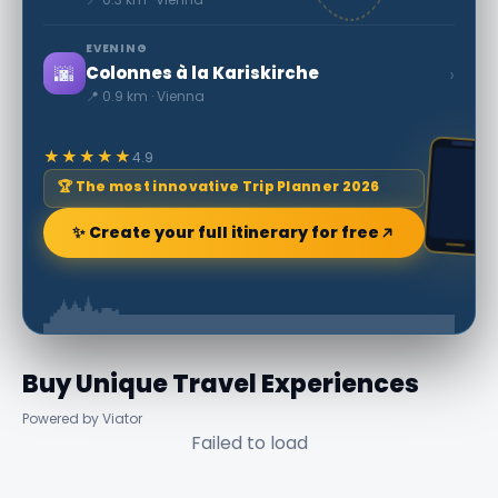
EVENING
🌆
›
Colonnes à la Kariskirche
📍 0.9 km · Vienna
★★★★★
4.9
🏆 The most innovative Trip Planner 2026
✨ Create your full itinerary for free
Buy Unique Travel Experiences
Powered by Viator
Failed to load