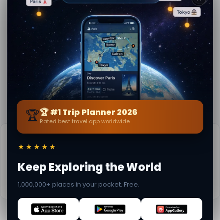
L'antica città di
Casa del chirurgo
Pompei in Campania
📍 2.5 km away
📍 2.5 km away
Pompei: Casa di
Pisello Centogiorni
Sallustio
📍 2.6 km away
📍 2.6 km away
✕
Info pratiche
📅
Periodo consigliato:
Primavera a autunno (Apr-Ott)
🌤️
Meteo ora:
24°C, Cielo sereno
📚
Maggiori info su Wikipedia
🏆
🏆 #1 Trip Planner 2026
Rated best travel app worldwide