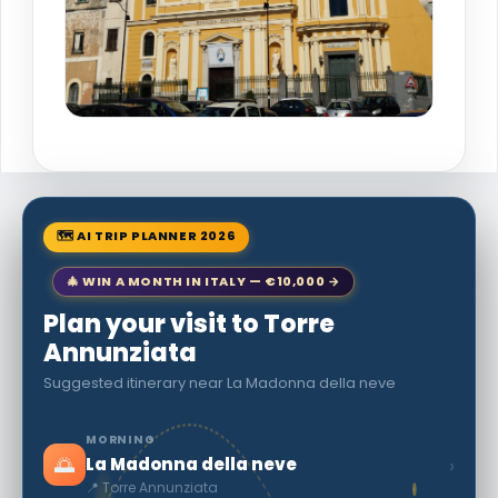
🗺 AI TRIP PLANNER 2026
🎄 WIN A MONTH IN ITALY — €10,000 →
Plan your visit to Torre
Annunziata
Suggested itinerary near La Madonna della neve
MORNING
🌅
›
La Madonna della neve
📍 Torre Annunziata