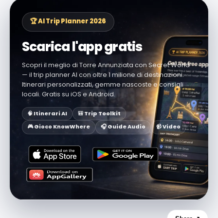
🏆 AI Trip Planner 2026
Scarica l'app gratis
Scopri il meglio di Torre Annunziata con Secret World
— il trip planner AI con oltre 1 milione di destinazioni.
Itinerari personalizzati, gemme nascoste e consigli
locali. Gratis su iOS e Android.
🧠 Itinerari AI
🎒 Trip Toolkit
🎮 Gioco KnowWhere
🎧 Guide Audio
📹 Video