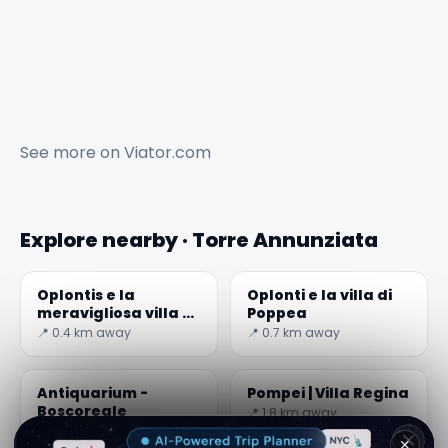
See more on
Viator.com
Explore nearby · Torre Annunziata
Oplontis e la
Oplonti e la villa di
meravigliosa villa di
Poppea
Poppea
📍 0.4 km away
📍 0.7 km away
Antiquarium -
Pompei | Villa Regina
Boscoreale
📍 1.8 km away
📍 1.8 km away