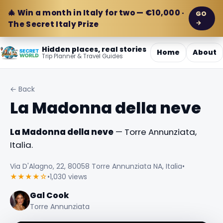
🎄 Win a month in Italy for two — €10,000 ·
GO
→
The Secret Italy Prize
Hidden places, real stories
Home
About
Trip Planner & Travel Guides
← Back
La Madonna della neve
La Madonna della neve
— Torre Annunziata,
Italia.
Via D'Alagno, 22, 80058 Torre Annunziata NA, Italia
•
★★★★☆
•
1,030 views
Gal Cook
Torre Annunziata