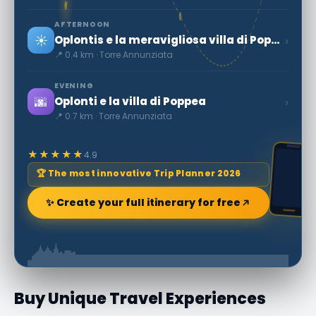
AFTERNOON
☀️
›
Oplontis e la meravigliosa villa di Poppea
📍 0.4 km · Torre Annunziata
EVENING
🌆
›
Oplonti e la villa di Poppea
📍 0.7 km · Torre Annunziata
★★★★★
4.9
🏆 The most innovative Trip Planner 2026
✨ Create your full itinerary for free
Buy Unique Travel Experiences