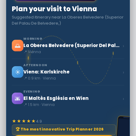
Plan your visit to Vienna
Suggested itinerary near La Oberes Belvedere (Superior
Del Palau De Belvedere,)
MORNING
🌅
›
La Oberes Belvedere (Superior Del Palau De Belvedere,)
📍 Vienna
AFTERNOON
☀️
›
Viena: Karlskirche
📍 0.9 km · Vienna
EVENING
🌆
›
El Maltès Església en Wien
📍 1.5 km · Vienna
★★★★★
4.9
🏆 The most innovative Trip Planner 2026