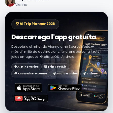
Vienna
🏆 AI Trip Planner 2026
Descarrega l'app gratuïta
Descobriu el millor de Vienna amb Secret World —
més d'1 milió de destinacions. Itineraris personalitzats i
joies amagades. Gratis a iOS i Android.
🧠 AI Itineraries
🎒 Trip Toolkit
🎮 KnowWhere Game
🎧 Audio Guides
📹 Videos