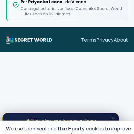
Per
Priyanka Leone
· de Vienna
Contingut editorial verificat · Comunitat Secret World
— 1M+ llocs en 62 idiomes
🏆
🏆 #1 Trip Planner 2026
Rated best travel app worldwide
SECRET WORLD
Terms
Privacy
About
★★★★★
Keep Exploring the World
1,000,000+ places in your pocket. Free.
Maybe later
×
✦ This place can become a stamp
Collect secret places in your Secret
We use technical and third-party cookies to improve
Passport.