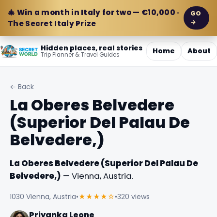
🎄 Win a month in Italy for two — €10,000 ·
GO
→
The Secret Italy Prize
Hidden places, real stories
Home
About
Trip Planner & Travel Guides
← Back
La Oberes Belvedere
(Superior Del Palau De
Belvedere,)
La Oberes Belvedere (Superior Del Palau De
Belvedere,)
— Vienna, Austria.
1030 Vienna, Austria
•
★★★★☆
•
320 views
Priyanka Leone