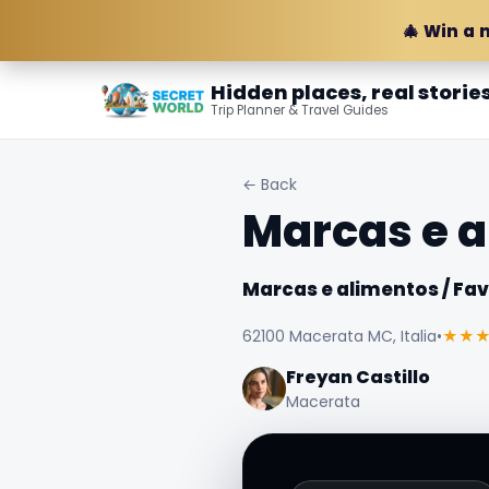
🎄 Win a 
Hidden places, real storie
Trip Planner & Travel Guides
← Back
Marcas e a
Marcas e alimentos / Fav
62100 Macerata MC, Italia
•
★★
Freyan Castillo
Macerata