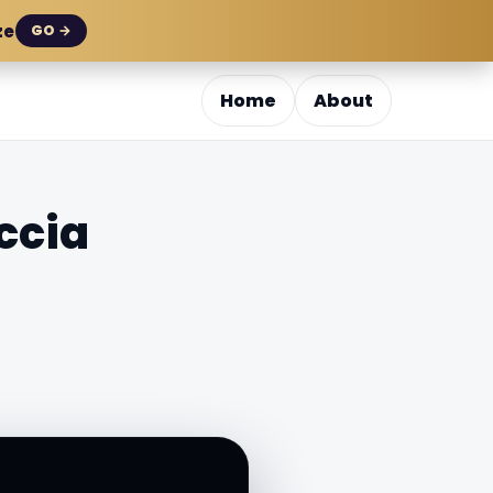
ze
GO →
Home
About
ccia