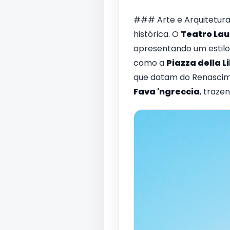
### Arte e Arquitetur
histórica. O
Teatro Lau
apresentando um estilo 
como a
Piazza della L
que datam do Renascim
Fava 'ngreccia
, traze