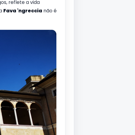
s, reflete a vida
 a
Fava 'ngreccia
não é