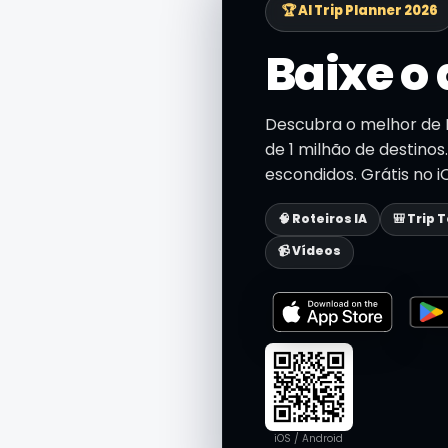
🏆 AI Trip Planner 2026
Baixe o 
Descubra o melhor de
de 1 milhão de destinos.
escondidos. Grátis no i
🧠 Roteiros IA
🎒 Trip 
📹 Vídeos
iOS / Android