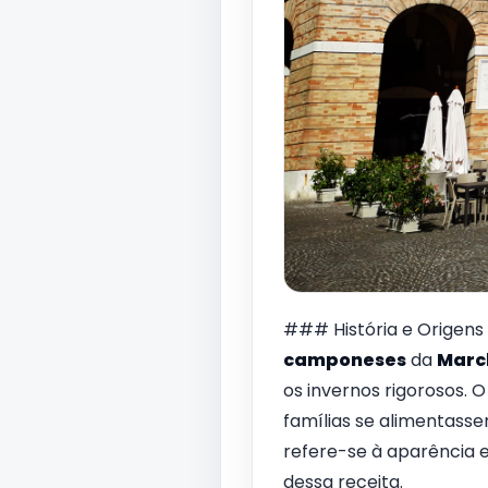
### História e Origens
camponeses
da
Marc
os invernos rigorosos. O
famílias se alimentass
refere-se à aparência 
dessa receita.