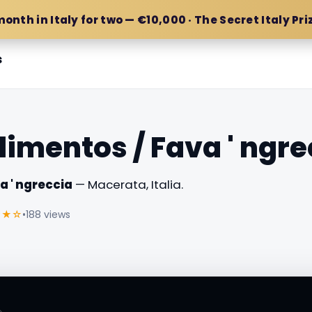
month in Italy for two — €10,000 · The Secret Italy Pri
s
limentos / Fava ' ngre
a ' ngreccia
— Macerata, Italia.
★★☆
•
188 views