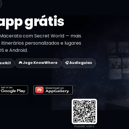
app grátis
 Macerata com Secret World — mais
 Itinerários personalizados e lugares
OS e Android.
🎮 Jogo KnowWhere
🎧 Audioguias
Toolkit
Huawei users