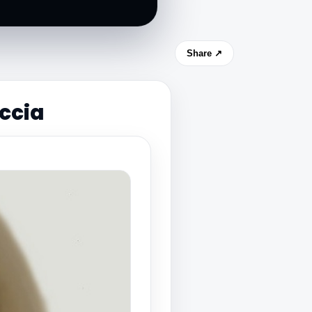
Share ↗
eccia