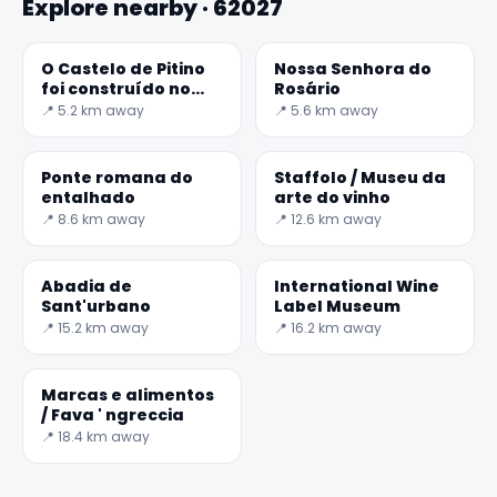
Explore nearby · 62027
O Castelo de Pitino
Nossa Senhora do
foi construído no
Rosário
século XIII no topo
📍 5.2 km away
📍 5.6 km away
da Colina Omoni.
✕
Ponte romana do
Staffolo / Museu da
entalhado
arte do vinho
📍 8.6 km away
📍 12.6 km away
Abadia de
International Wine
Sant'urbano
Label Museum
📍 15.2 km away
📍 16.2 km away
Marcas e alimentos
/ Fava ' ngreccia
🏆
🏆 #1 Trip Planner 2026
📍 18.4 km away
Rated best travel app worldwide