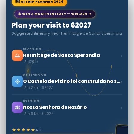
🗺 AI TRIP PLANNER 2026
🎄 WIN A MONTH IN ITALY — €10,000 →
Plan your visit to 62027
Suggested itinerary near Hermitage de Santa Sperandia
MORNING
🌅
›
Hermitage de Santa Sperandia
📍 62027
AFTERNOON
☀️
›
O Castelo de Pitino foi construído no século XIII no topo da Colina Omoni.
📍 5.2 km · 62027
EVENING
🌆
›
Nossa Senhora do Rosário
📍 5.6 km · 62027
★★★★★
4.9