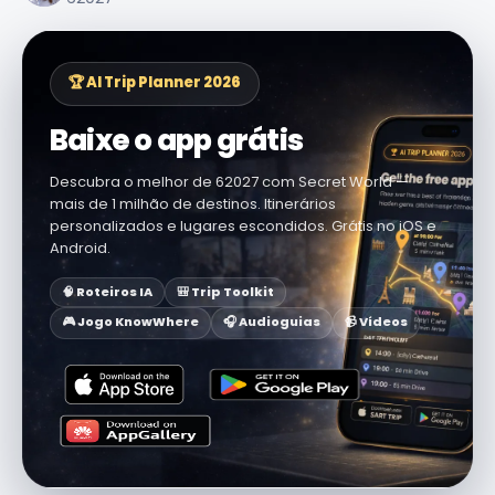
🏆 AI Trip Planner 2026
Baixe o app grátis
Descubra o melhor de 62027 com Secret World —
mais de 1 milhão de destinos. Itinerários
personalizados e lugares escondidos. Grátis no iOS e
Android.
🧠 Roteiros IA
🎒 Trip Toolkit
🎮 Jogo KnowWhere
🎧 Audioguias
📹 Vídeos