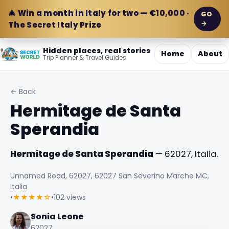
🎄 Win a month in Italy for two — €10,000 ·
GO
→
The Secret Italy Prize
Hidden places, real stories
Home
About
Trip Planner & Travel Guides
← Back
Hermitage de Santa
Sperandia
Hermitage de Santa Sperandia
— 62027, Italia.
Unnamed Road, 62027, 62027 San Severino Marche MC,
Italia
•
★★★★☆
•
102 views
Sonia Leone
62027