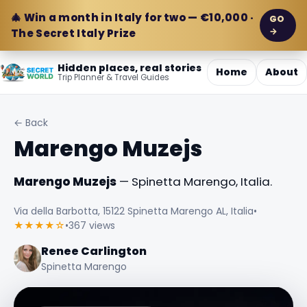
🎄 Win a month in Italy for two — €10,000 ·
GO
→
The Secret Italy Prize
Hidden places, real stories
Home
About
Trip Planner & Travel Guides
← Back
Marengo Muzejs
Marengo Muzejs
— Spinetta Marengo, Italia.
Via della Barbotta, 15122 Spinetta Marengo AL, Italia
•
★★★★☆
•
367 views
Renee Carlington
Spinetta Marengo