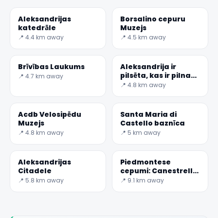
Aleksandrijas
Borsalino cepuru
katedrāle
Muzejs
📍 4.4 km away
📍 4.5 km away
Brīvības Laukums
Aleksandrija ir
pilsēta, kas ir pilna
📍 4.7 km away
ar lietām, ko redzēt,
📍 4.8 km away
un ar eleganz
nospiedumu
Acdb Velosipēdu
Santa Maria di
Muzejs
Castello baznīca
📍 4.8 km away
📍 5 km away
Aleksandrijas
Piedmontese
Citadele
cepumi: Canestrello
novese
📍 5.8 km away
📍 9.1 km away