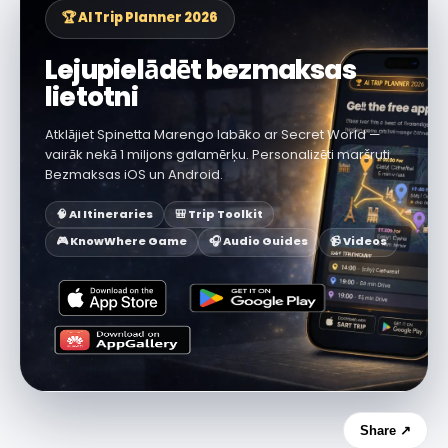
🏆 AI Trip Planner 2026
Lejupielādēt bezmaksas
lietotni
Atklājiet Spinetta Marengo labāko ar Secret World —
vairāk nekā 1 miljons galamērķu. Personalizēti maršruti.
Bezmaksas iOS un Android.
🧠 AI Itineraries
🎒 Trip Toolkit
🎮 KnowWhere Game
🎧 Audio Guides
📹 Videos
Share ↗