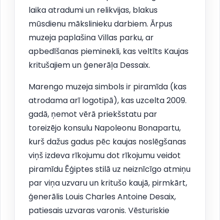
laika atradumi un relikvijas, blakus
mūsdienu mākslinieku darbiem. Ārpus
muzeja paplašina Villas parku, ar
apbedīšanas pieminekli, kas veltīts Kaujas
kritušajiem un ģenerāļa Dessaix.
Marengo muzeja simbols ir piramīda (kas
atrodama arī logotipā), kas uzcelta 2009.
gadā, ņemot vērā priekšstatu par
toreizējo konsulu Napoleonu Bonapartu,
kurš dažus gadus pēc kaujas noslēgšanas
viņš izdeva rīkojumu dot rīkojumu veidot
piramīdu Ēģiptes stilā uz neiznīcīgo atmiņu
par viņa uzvaru un kritušo kaujā, pirmkārt,
ģenerālis Louis Charles Antoine Desaix,
patiesais uzvaras varonis. Vēsturiskie