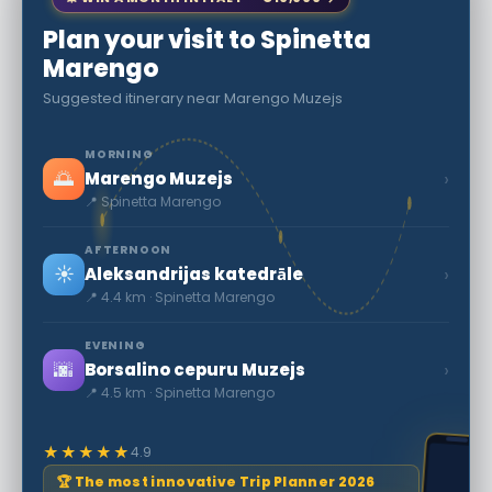
Plan your visit to Spinetta
Marengo
Suggested itinerary near Marengo Muzejs
MORNING
🌅
›
Marengo Muzejs
📍 Spinetta Marengo
AFTERNOON
☀️
›
Aleksandrijas katedrāle
📍 4.4 km · Spinetta Marengo
EVENING
🌆
›
Borsalino cepuru Muzejs
📍 4.5 km · Spinetta Marengo
★★★★★
4.9
🏆 The most innovative Trip Planner 2026