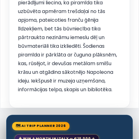
pierādījumi liecina, ka piramīda tika
uzbūvēta apmēram trešdaļai no tās
apjoma, pateicoties franču ģēnija
līdzekļiem, bet tās būvniecība tika
pārtraukta nezināmu iemeslu dēļ un
būvmateriāli tika izkliedēti. Šodienas
piramīda ir pārklāta ar čuguna plāksnēm,
kas, rūsējot, ir devušas metālam smilšu
krāsu un atgādina sākotnējo Napoleona
ideju. Iekšpusē ir muzeja uzņemšana,
informācijas telpa, skapis un bibliotēka.
🗺 AI TRIP PLANNER 2026
🎄 WIN A MONTH IN ITALY — €10,000 →