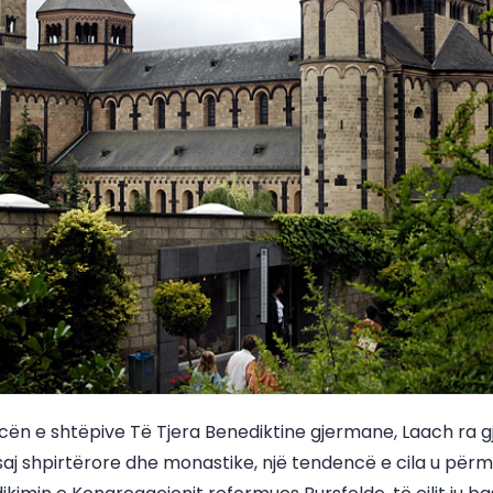
n e shtëpive Të Tjera Benediktine gjermane, Laach ra gja
ë saj shpirtërore dhe monastike, një tendencë e cila u pë