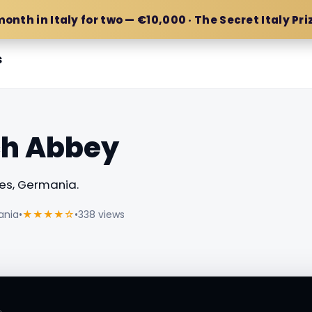
month in Italy for two — €10,000 · The Secret Italy Pri
s
ch Abbey
es, Germania.
ania
•
★★★★☆
•
338 views