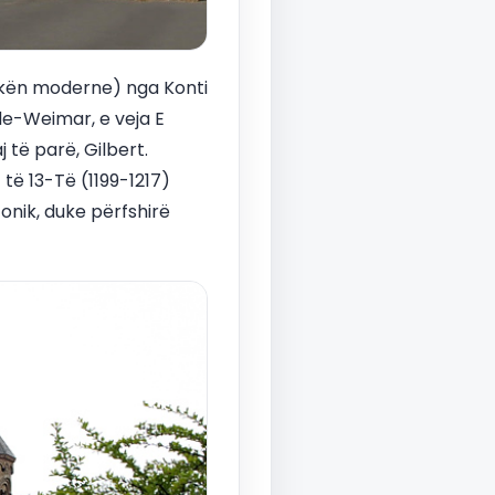
jikën moderne) nga Konti
nde-Weimar, e veja E
 të parë, Gilbert.
 të 13-Të (1199-1217)
onik, duke përfshirë