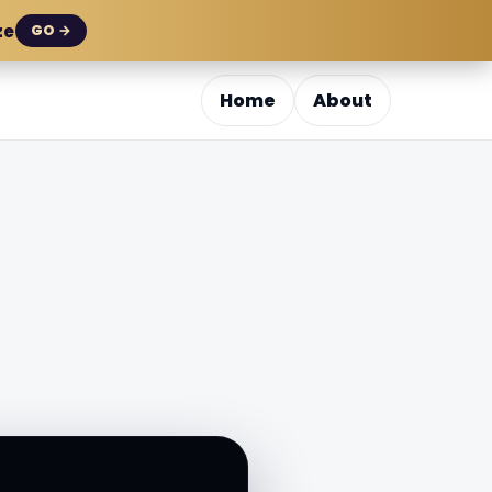
ze
GO →
Home
About