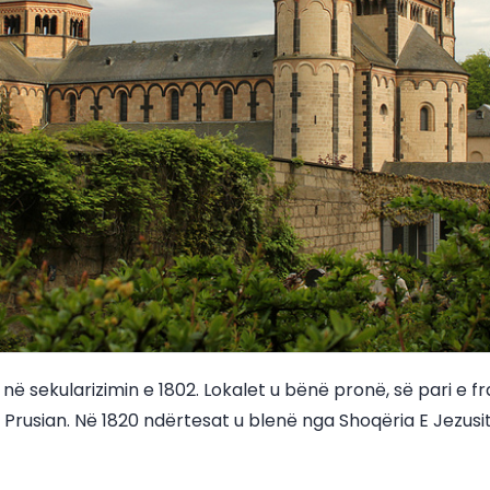
ë sekularizimin e 1802. Lokalet u bënë pronë, së pari e 
 Prusian. Në 1820 ndërtesat u blenë nga Shoqëria E Jezusit, 