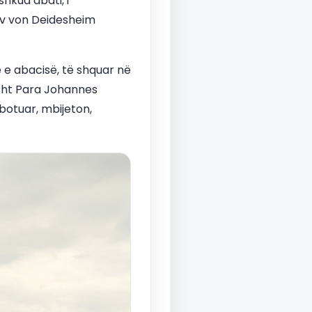
shkua abati, i
 v von Deidesheim
ë e abacisë, të shquar në
sisht Para Johannes
botuar, mbijeton,