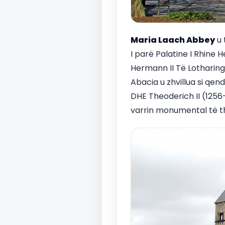
Maria Laach Abbey
u 
I parë Palatine I Rhine 
Hermann II Të Lotharingi
Abacia u zhvillua si qend
DHE Theoderich II (1256
varrin monumental të t