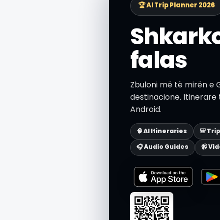
🏆 AI Trip Planner 2026
Shkarko
falas
Zbuloni më të mirën e 
destinacione. Itinerare
Android.
🧠 AI Itineraries
🎒 Tri
🎧 Audio Guides
📹 Vi