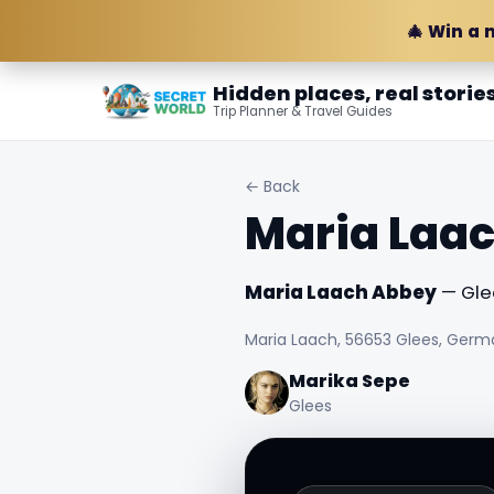
🎄 Win a 
Hidden places, real storie
Trip Planner & Travel Guides
← Back
Maria Laa
Maria Laach Abbey
— Gle
Maria Laach, 56653 Glees, Germ
Marika Sepe
Glees