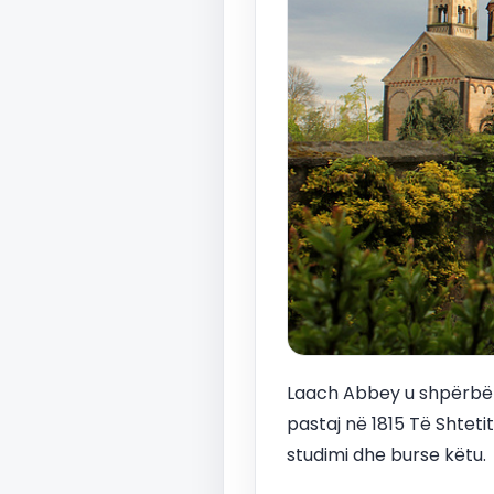
Laach Abbey u shpërbë n
pastaj në 1815 Të Shtetit
studimi dhe burse këtu.