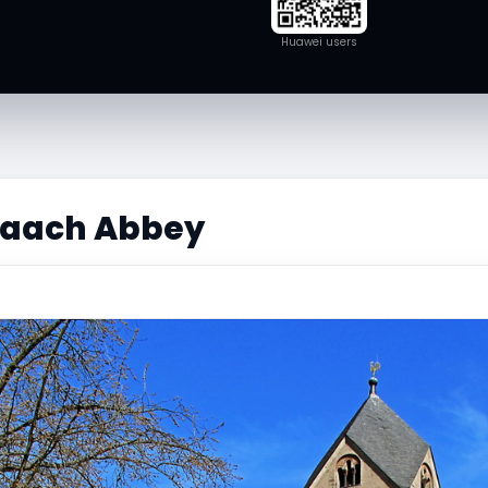
Huawei users
Laach Abbey