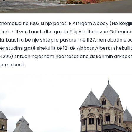
themelua në 1093 si një parësi E Affligem Abbey (Në Belg
Heinrich II von Laach dhe gruaja E tij Adelheid von Orlamü
a. Laach u bë një shtëpi e pavarur në 1127, nën abatin e saj
ër studimi gjatë shekullit të 12-të. Abbots Albert I shekullit
-1295) shtuan ndjeshëm ndërtesat dhe dekorimin arkitekt
hemeluesit.