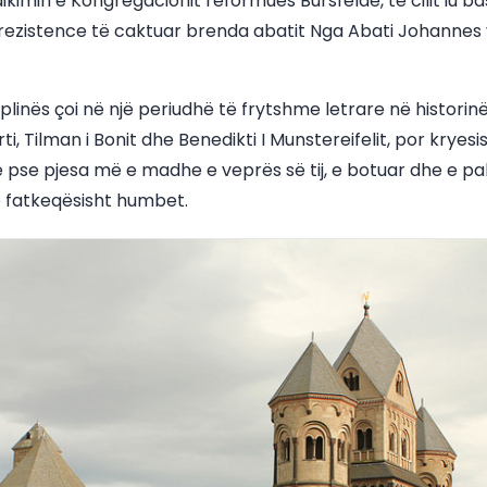
dikimin e Kongregacionit reformues Bursfelde, të cilit iu ba
rezistence të caktuar brenda abatit Nga Abati Johannes
iplinës çoi në një periudhë të frytshme letrare në historin
rti, Tilman i Bonit dhe Benedikti I Munstereifelit, por krye
e pse pjesa më e madhe e veprës së tij, e botuar dhe e pa
ë fatkeqësisht humbet.