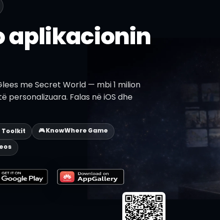
 aplikacionin
Glees me Secret World — mbi 1 milion
 të personalizuara. Falas në iOS dhe
🎮 KnowWhere Game
p Toolkit
deos