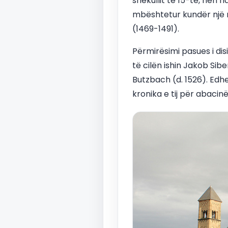
shekullit të 15-të, nën n
mbështetur kundër një 
(1469-1491).
Përmirësimi pasues i dis
të cilën ishin Jakob Sibe
Butzbach (d. 1526). Edh
kronika e tij për abacin