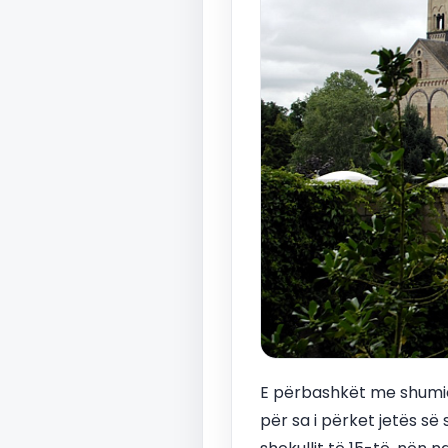
E përbashkët me shumicë
për sa i përket jetës s