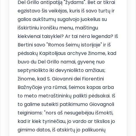
Del Grillo antipatiją "žydams". Bet ar tikrai
egzistavo šis veikėjas, kuris iš savo turtų ir
galios aukštumų sugalvojo juokelius su
išskirtiniu ironišku menu, maištingu
kiekvienai taisyklei? Ar tai nėra legenda? Iš
Bertini savo "Romos šeimų istorijoje" ir iš
pėdsakų Kapitolijaus archyve žinome, kad
buvo du Del Grillo namai, gyvenę nuo
septyniolikto iki devyniolikto amžiaus;
žinome, kad S. Giovanni dei Fiorentini
Bažnyčioje yra rūmai, šeimos kapas arba
to meto metraštininkų palikti pėdsakai. Iš
to galime suteikti patikimumo Giovagnoli
teiginiams: "nors aš nesugebėjau išmokti,
kad ir kiek tyrinėčiau, jo vardo ar tikslios jo
gimimo datos, iš atskirtų jo palikuonių