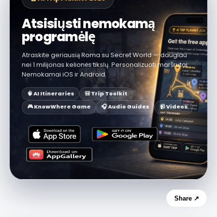
Atsisiųsti nemokamą
programėlę
Atraskite geriausią Roma su Secret World — daugiau
nei 1 milijonas kelionės tikslų. Personalizuoti maršrutai.
Nemokamai iOS ir Android.
🧠 AI Itineraries
🎒 Trip Toolkit
🎮 KnowWhere Game
🎧 Audio Guides
📹 Videos
Share ↗