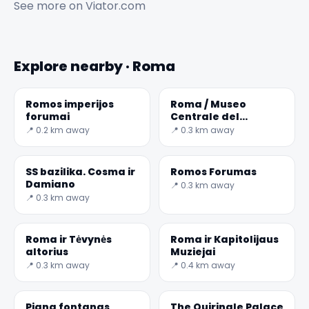
See more on
Viator.com
Explore nearby · Roma
Romos imperijos
Roma / Museo
forumai
Centrale del
Risorgimento
📍 0.2 km away
📍 0.3 km away
SS bazilika. Cosma ir
Romos Forumas
Damiano
📍 0.3 km away
📍 0.3 km away
Roma ir Tėvynės
Roma ir Kapitolijaus
altorius
Muziejai
📍 0.3 km away
📍 0.4 km away
Pigna fontanas
The Quirinale Palace