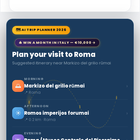
🗺 AI TRIP PLANNER 2026
🎄 WIN A MONTH IN ITALY — €10,000 →
Plan your visit to Roma
Suggested itinerary near Markizo del grilio rūmai
MORNING
🌅
›
Markizo del grilio rūmai
📍 Roma
AFTERNOON
☀️
›
Romos imperijos forumai
📍 0.2 km · Roma
EVENING