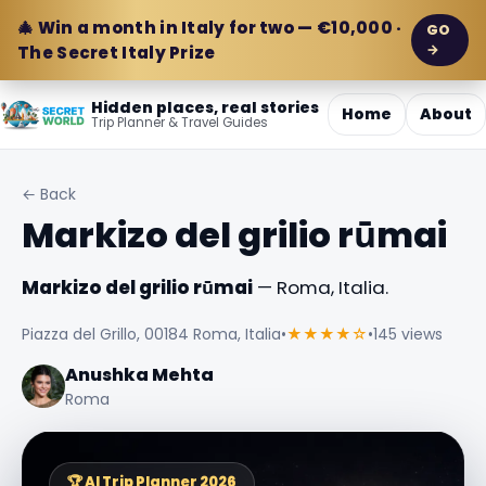
🎄 Win a month in Italy for two — €10,000 ·
GO
→
The Secret Italy Prize
Hidden places, real stories
Home
About
Trip Planner & Travel Guides
← Back
Markizo del grilio rūmai
Markizo del grilio rūmai
— Roma, Italia.
Piazza del Grillo, 00184 Roma, Italia
•
★★★★☆
•
145 views
Anushka Mehta
Roma
🏆 AI Trip Planner 2026