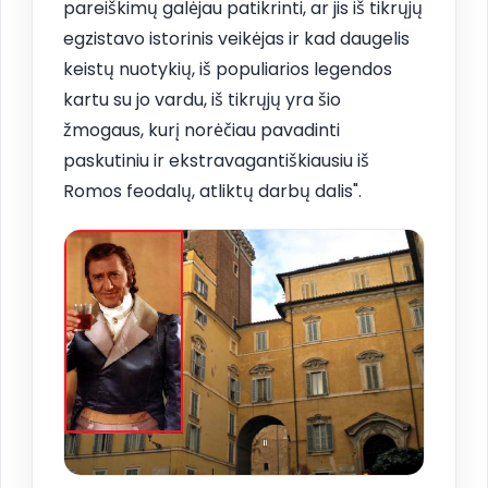
pareiškimų galėjau patikrinti, ar jis iš tikrųjų
egzistavo istorinis veikėjas ir kad daugelis
keistų nuotykių, iš populiarios legendos
kartu su jo vardu, iš tikrųjų yra šio
žmogaus, kurį norėčiau pavadinti
paskutiniu ir ekstravagantiškiausiu iš
Romos feodalų, atliktų darbų dalis".