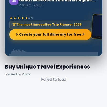
🌆
›
Roma / Museo Centrale del Risorgimento
📍 0.3 km · Roma
★★★★★
4.9
🏆 The most innovative Trip Planner 2026
✨ Create your full itinerary for free
Buy Unique Travel Experiences
Powered by Viator
Failed to load