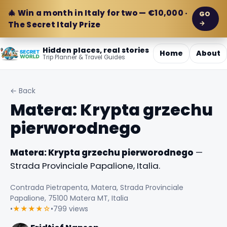
🎄 Win a month in Italy for two — €10,000 ·
GO
→
The Secret Italy Prize
Hidden places, real stories
Home
About
Trip Planner & Travel Guides
← Back
Matera: Krypta grzechu
pierworodnego
Matera: Krypta grzechu pierworodnego
—
Strada Provinciale Papalione, Italia.
Contrada Pietrapenta, Matera, Strada Provinciale
Papalione, 75100 Matera MT, Italia
•
★★★★☆
•
799 views