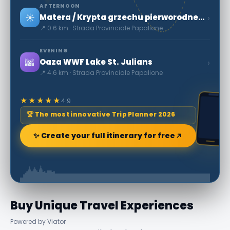
AFTERNOON
☀️
›
Matera / Krypta grzechu pierworodnego
📍 0.6 km · Strada Provinciale Papalione
EVENING
🌆
›
Oaza WWF Lake St. Julians
📍 4.6 km · Strada Provinciale Papalione
★★★★★
4.9
🏆 The most innovative Trip Planner 2026
✨ Create your full itinerary for free
Buy Unique Travel Experiences
Powered by Viator