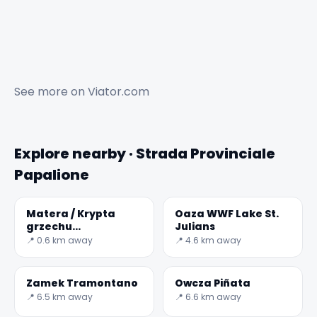
See more on
Viator.com
Explore nearby · Strada Provinciale
Papalione
Matera / Krypta
Oaza WWF Lake St.
grzechu
Julians
pierworodnego
📍 0.6 km away
📍 4.6 km away
Zamek Tramontano
Owcza Piñata
📍 6.5 km away
📍 6.6 km away