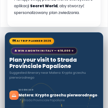
aplikacji
Secret World
, aby stworzyć
spersonalizowany plan zwiedzania.
🗺 AI TRIP PLANNER 2026
🎄 WIN A MONTH IN ITALY — €10,000 →
Plan your visit to Strada
Provinciale Papalione
Suggested itinerary near Matera: Krypta grzechu
pierworodnego
MORNING
🌅
›
Matera: Krypta grzechu pierworodnego
📍 Strada Provinciale Papalione