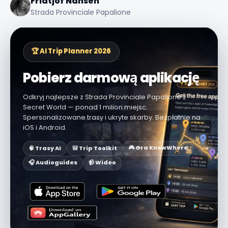
Fridtjof Nansen
Strada Provinciale Papalione
🏆 AI Trip Planner 2026
Pobierz darmową aplikację
Odkryj najlepsze z Strada Provinciale Papalione z
Secret World — ponad 1 milion miejsc.
Spersonalizowane trasy i ukryte skarby. Bezpłatnie na
iOS i Android.
🎮 Gra KnowWhere
🧠 Trasy AI
🎒 Trip Toolkit
🎧 Audioguides
📹 Wideo