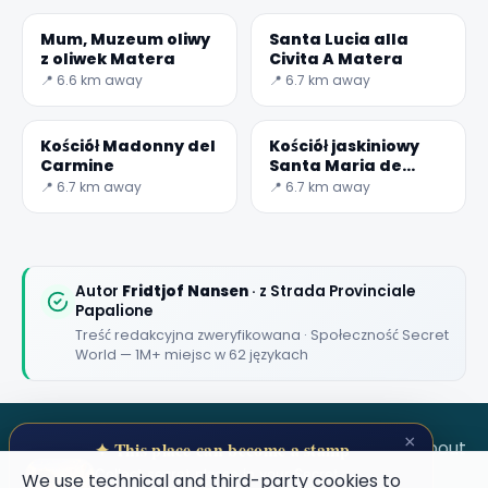
✕
Mum, Muzeum oliwy
Santa Lucia alla
z oliwek Matera
Civita A Matera
📍 6.6 km away
📍 6.7 km away
Kościół Madonny del
Kościół jaskiniowy
Carmine
Santa Maria de
Armenis
📍 6.7 km away
📍 6.7 km away
🏆
🏆 #1 Trip Planner 2026
Rated best travel app worldwide
Autor
Fridtjof Nansen
· z Strada Provinciale
Papalione
Treść redakcyjna zweryfikowana · Społeczność Secret
★★★★★
World — 1M+ miejsc w 62 językach
Keep Exploring the World
1,000,000+ places in your pocket. Free.
×
SECRET WORLD
Terms
Privacy
About
✦ This place can become a stamp
Collect secret places in your Secret
We use technical and third-party cookies to