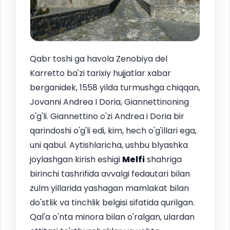
Qabr toshi ga havola Zenobiya del
Karretto ba'zi tarixiy hujjatlar xabar
berganidek, 1558 yilda turmushga chiqqan,
Jovanni Andrea I Doria, Giannettinoning
o'g'li. Giannettino o'zi Andrea i Doria bir
qarindoshi o'g'li edi, kim, hech o'g'illari ega,
uni qabul. Aytishlaricha, ushbu blyashka
joylashgan kirish eshigi
Melfi
shahriga
birinchi tashrifida avvalgi fedautari bilan
zulm yillarida yashagan mamlakat bilan
do'stlik va tinchlik belgisi sifatida qurilgan.
Qal'a o'nta minora bilan o'ralgan, ulardan