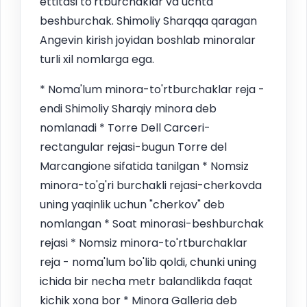
ettitasi to'rtburchaklar va uchta
beshburchak. Shimoliy Sharqqa qaragan
Angevin kirish joyidan boshlab minoralar
turli xil nomlarga ega.
* Noma'lum minora-to'rtburchaklar reja -
endi Shimoliy Sharqiy minora deb
nomlanadi * Torre Dell Carceri-
rectangular rejasi-bugun Torre del
Marcangione sifatida tanilgan * Nomsiz
minora-to'g'ri burchakli rejasi-cherkovda
uning yaqinlik uchun "cherkov" deb
nomlangan * Soat minorasi-beshburchak
rejasi * Nomsiz minora-to'rtburchaklar
reja - noma'lum bo'lib qoldi, chunki uning
ichida bir necha metr balandlikda faqat
kichik xona bor * Minora Galleria deb