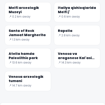
Melfi arxeologik
Italiya qishloqlarida
Muzeyi
Melfi /
📍 0.2 km away
📍 0.6 km away
Santa of Rock
Rapolla
Jamoat Margherita
📍 2.8 km away
📍 1.3 km away
Atella hamda
Venosa va
Paleolithic park
aragonese Kal'asi
Muzeyi
📍 13.6 km away
📍 14.3 km away
Venosa arxeologik
tumani
✕
📍 14.7 km away