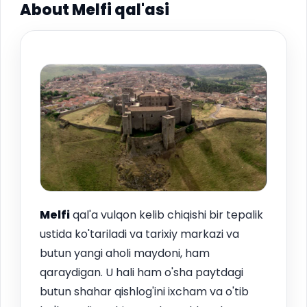
About Melfi qal'asi
Melfi
qal'a vulqon kelib chiqishi bir tepalik
ustida ko'tariladi va tarixiy markazi va
butun yangi aholi maydoni, ham
qaraydigan. U hali ham o'sha paytdagi
butun shahar qishlog'ini ixcham va o'tib