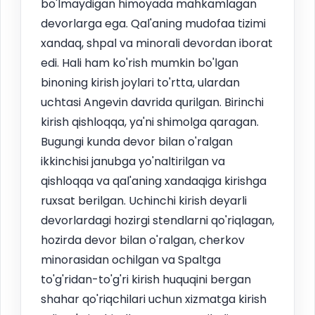
bo'lmaydigan himoyada mahkamlagan
devorlarga ega. Qal'aning mudofaa tizimi
xandaq, shpal va minorali devordan iborat
edi. Hali ham ko'rish mumkin bo'lgan
binoning kirish joylari to'rtta, ulardan
uchtasi Angevin davrida qurilgan. Birinchi
kirish qishloqqa, ya'ni shimolga qaragan.
Bugungi kunda devor bilan o'ralgan
ikkinchisi janubga yo'naltirilgan va
qishloqqa va qal'aning xandaqiga kirishga
ruxsat berilgan. Uchinchi kirish deyarli
devorlardagi hozirgi stendlarni qo'riqlagan,
hozirda devor bilan o'ralgan, cherkov
minorasidan ochilgan va Spaltga
to'g'ridan-to'g'ri kirish huquqini bergan
shahar qo'riqchilari uchun xizmatga kirish