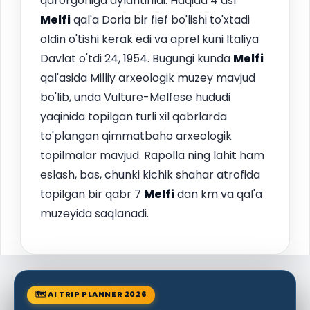
qarorgohiga aylantirildi. Haqida 4 asr
Melfi
qal'a Doria bir fief bo'lishi to'xtadi
oldin o'tishi kerak edi va aprel kuni Italiya
Davlat o'tdi 24, 1954. Bugungi kunda
Melfi
qal'asida Milliy arxeologik muzey mavjud
bo'lib, unda Vulture-Melfese hududi
yaqinida topilgan turli xil qabrlarda
to'plangan qimmatbaho arxeologik
topilmalar mavjud. Rapolla ning lahit ham
eslash, bas, chunki kichik shahar atrofida
topilgan bir qabr 7
Melfi
dan km va qal'a
muzeyida saqlanadi.
🗺 AI TRIP PLANNER 2026