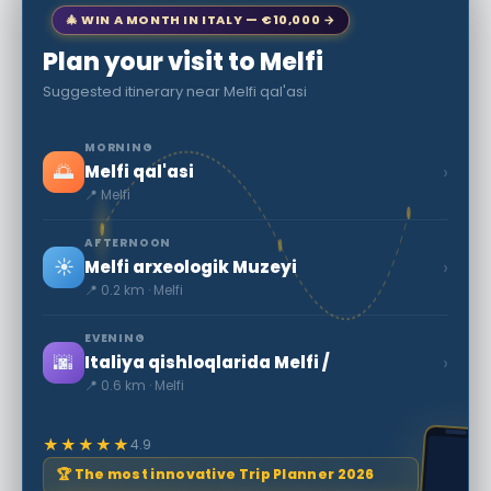
🎄 WIN A MONTH IN ITALY — €10,000 →
Plan your visit to Melfi
Suggested itinerary near Melfi qal'asi
MORNING
🌅
›
Melfi qal'asi
📍 Melfi
AFTERNOON
☀️
›
Melfi arxeologik Muzeyi
📍 0.2 km · Melfi
EVENING
🌆
›
Italiya qishloqlarida Melfi /
📍 0.6 km · Melfi
★★★★★
4.9
🏆 The most innovative Trip Planner 2026