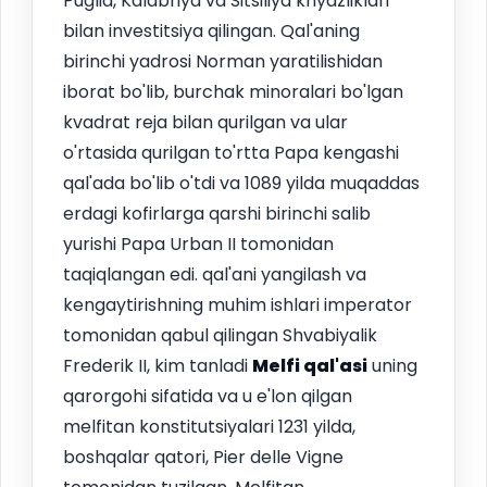
Puglia, Kalabriya va Sitsiliya knyazliklari
bilan investitsiya qilingan. Qal'aning
birinchi yadrosi Norman yaratilishidan
iborat bo'lib, burchak minoralari bo'lgan
kvadrat reja bilan qurilgan va ular
o'rtasida qurilgan to'rtta Papa kengashi
qal'ada bo'lib o'tdi va 1089 yilda muqaddas
erdagi kofirlarga qarshi birinchi salib
yurishi Papa Urban II tomonidan
taqiqlangan edi. qal'ani yangilash va
kengaytirishning muhim ishlari imperator
tomonidan qabul qilingan Shvabiyalik
Frederik II, kim tanladi
Melfi
qal'asi
uning
qarorgohi sifatida va u e'lon qilgan
melfitan konstitutsiyalari 1231 yilda,
boshqalar qatori, Pier delle Vigne