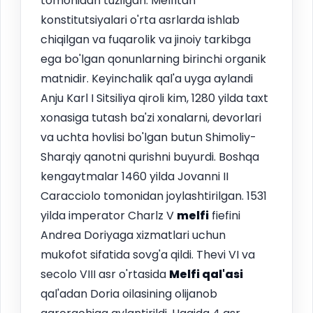
tomonidan tuzilgan. Melfitan
konstitutsiyalari o'rta asrlarda ishlab
chiqilgan va fuqarolik va jinoiy tarkibga
ega bo'lgan qonunlarning birinchi organik
matnidir. Keyinchalik qal'a uyga aylandi
Anju Karl I Sitsiliya qiroli kim, 1280 yilda taxt
xonasiga tutash ba'zi xonalarni, devorlari
va uchta hovlisi bo'lgan butun Shimoliy-
Sharqiy qanotni qurishni buyurdi. Boshqa
kengaytmalar 1460 yilda Jovanni II
Caracciolo tomonidan joylashtirilgan. 1531
yilda imperator Charlz V
melfi
fiefini
Andrea Doriyaga xizmatlari uchun
mukofot sifatida sovg'a qildi. Thevi VI va
secolo VIII asr o'rtasida
Melfi
qal'asi
qal'adan Doria oilasining olijanob