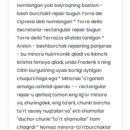
nomlangan yoki bayroqning bastion -
besh burchakli rejasi-bugun Torre dei
Cipressi deb nomlangan * Torre della
Secretaria-rectangular rejasi-bugun
Torre della Terrazza sifatida tanilgan *
Arslon - beshburchak rejasining panjarasi
- bu minora hukmronlik qiladi va ikkinchi
kirishni himoya qiladi, unda Frederik II ning
Oltin burgutining uyasi borligi aytilgan
chuqurchaga ega * Minorasi "o'rganish
amalga oshirildi qaerda – - rectangular
rejasi-u qishloq tomon eng ilg'or minora
va, shuningdek, eng ta'sirli, chunki barcha
to'rt asosiy nuqtalari va" etti shamollar
"duchor chunki "to'rt shamollar" ham
chaqirdi * Nomsiz minora-to'rtburchaklar