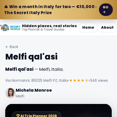
🎄 Win a month in Italy for two — €10,000 ·
GO
→
The Secret Italy Prize
Hidden places, real stories
Home
About
Trip Planner & Travel Guides
← Back
Melfi qal'asi
Melfi qal'asi
— Melfi, Italia.
Via Normanni, 85025 Melfi PZ, Italia
•
★★★★☆
•
346 views
Michela Monroe
Melfi
🏆 AI Trip Planner 2026