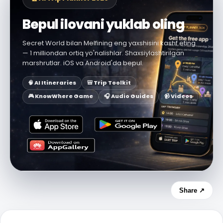
Bepul ilovani yuklab oling
Secret World bilan Melfining eng yaxshisini kashf eting
— 1 milliondan ortiq yo'nalishlar. Shaxsiylashtirilgan
marshrutlar. iOS va Android'da bepul.
🧠 AI Itineraries
🎒 Trip Toolkit
🎮 KnowWhere Game
🎧 Audio Guides
📹 Videos
Share ↗