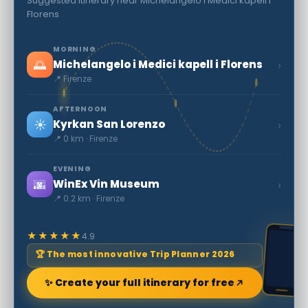
Suggested itinerary near Michelangelo i Medici kapell i
Florens
MORNING
🌅
›
Michelangelo i Medici kapell i Florens
📍 Firenze
AFTERNOON
☀️
›
Kyrkan San Lorenzo
📍 0 km · Firenze
EVENING
🌆
›
WinEx Vin Museum
📍 0.2 km · Firenze
★★★★★
4.9
🏆 The most innovative Trip Planner 2026
✨ Create your full itinerary for free