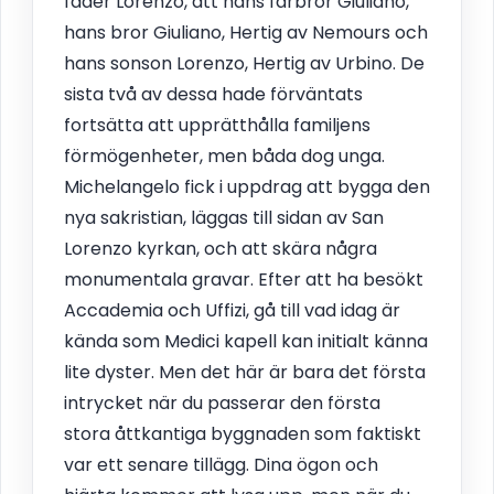
fader Lorenzo, att hans farbror Giuliano,
hans bror Giuliano, Hertig av Nemours och
hans sonson Lorenzo, Hertig av Urbino. De
sista två av dessa hade förväntats
fortsätta att upprätthålla familjens
förmögenheter, men båda dog unga.
Michelangelo fick i uppdrag att bygga den
nya sakristian, läggas till sidan av San
Lorenzo kyrkan, och att skära några
monumentala gravar. Efter att ha besökt
Accademia och Uffizi, gå till vad idag är
kända som Medici kapell kan initialt känna
lite dyster. Men det här är bara det första
intrycket när du passerar den första
stora åttkantiga byggnaden som faktiskt
var ett senare tillägg. Dina ögon och