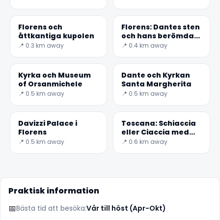
Florens och
Florens: Dantes sten
åttkantiga kupolen
och hans berömda
minne
📍 0.3 km away
📍 0.4 km away
✕
Kyrka och Museum
Dante och Kyrkan
of Orsanmichele
Santa Margherita
📍 0.5 km away
📍 0.5 km away
Davizzi Palace i
Toscana: Schiaccia
Florens
eller Ciaccia med
extra jungfruolja
📍 0.5 km away
📍 0.6 km away
🏆
🏆 #1 Trip Planner 2026
Rated best travel app worldwide
Praktisk information
📅
Bästa tid att besöka:
Vår till höst (Apr-Okt)
★★★★★