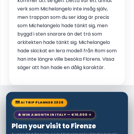
kommer att se igen. Detta var ett annat
verk som Michelangelo inte insåg själv,
men trappan som du ser idag är precis
som Michelangelo hade tänkt sig, men
byggd i sten snarare än det trä som
arkitekten hade tänkt sig. Michelangelo
hade skickat en lera modell från Rom som
han inte längre ville besöka Florens. Vissa
säger att han hade en dålig karaktär.
🗺 AI TRIP PLANNER 2026
🎄 WIN A MONTH IN ITALY — €10,000 →
Plan your visit to Firenze