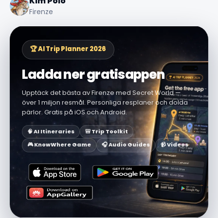
Kim Polo
Firenze
🏆 AI Trip Planner 2026
Ladda ner gratisappen
Upptäck det bästa av Firenze med Secret World —
över 1 miljon resmål. Personliga resplaner och dolda
pärlor. Gratis på iOS och Android.
🧠 AI Itineraries
🎒 Trip Toolkit
🎮 KnowWhere Game
🎧 Audio Guides
📹 Videos