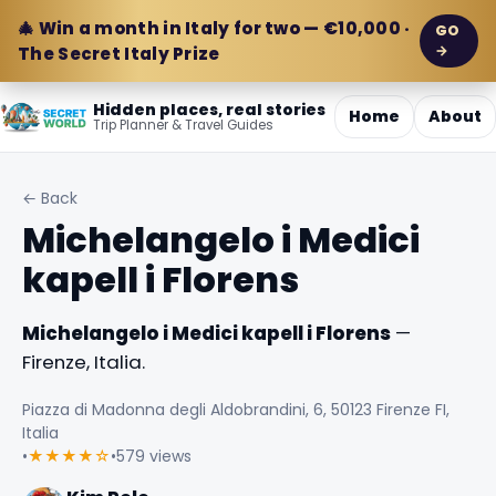
🎄 Win a month in Italy for two — €10,000 ·
GO
→
The Secret Italy Prize
Hidden places, real stories
Home
About
Trip Planner & Travel Guides
← Back
Michelangelo i Medici
kapell i Florens
Michelangelo i Medici kapell i Florens
—
Firenze, Italia.
Piazza di Madonna degli Aldobrandini, 6, 50123 Firenze FI,
Italia
•
★★★★☆
•
579 views