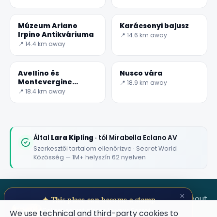
Múzeum Ariano
Karácsonyi bajusz
Irpino Antikváriuma
📍 14.6 km away
📍 14.4 km away
Avellino és
Nusco vára
Montevergine
📍 18.9 km away
szentélye
📍 18.4 km away
Által
Lara Kipling
· tól Mirabella Eclano AV
Szerkesztői tartalom ellenőrizve · Secret World
Közösség — 1M+ helyszín 62 nyelven
×
SECRET WORLD
Terms
Privacy
About
✦ This place can become a stamp
Collect secret places in your Secret
We use technical and third-party cookies to