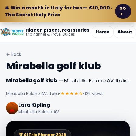
🎄 Win a month in Italy for two — €10,000 ·
GO
→
The Secret Italy Prize
Hidden places, real stories
Home
About
Trip Planner & Travel Guides
← Back
Mirabella golf klub
Mirabella golf klub
— Mirabella Eclano AV, Italia.
Mirabella Eclano AV, Italia
•
★★★★☆
•
125 views
Lara Kipling
Mirabella Eclano AV
🏆 AI Trip Planner 2026