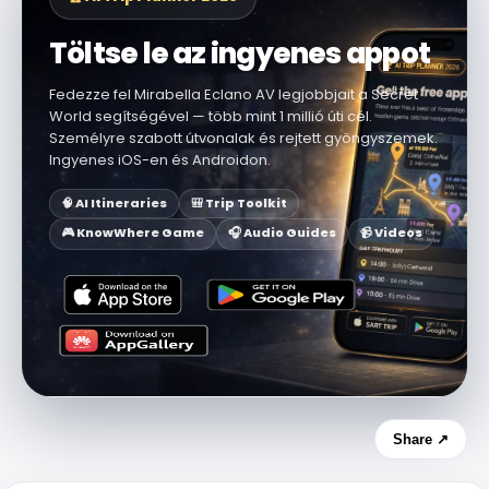
Töltse le az ingyenes appot
Fedezze fel Mirabella Eclano AV legjobbjait a Secret
World segítségével — több mint 1 millió úti cél.
Személyre szabott útvonalak és rejtett gyöngyszemek.
Ingyenes iOS-en és Androidon.
🧠 AI Itineraries
🎒 Trip Toolkit
🎮 KnowWhere Game
🎧 Audio Guides
📹 Videos
Share ↗