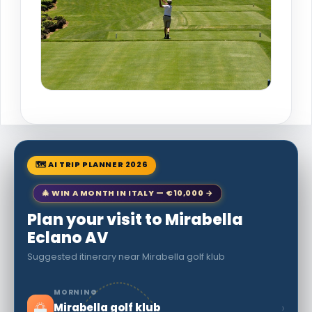
🗺 AI TRIP PLANNER 2026
🎄 WIN A MONTH IN ITALY — €10,000 →
Plan your visit to Mirabella
Eclano AV
Suggested itinerary near Mirabella golf klub
MORNING
🌅
›
Mirabella golf klub