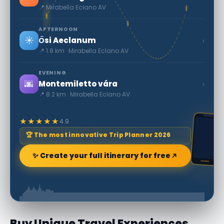
📍 Mirabella Eclano AV
AFTERNOON
☀️
›
Ősi Aeclanum
📍 1.8 km · Mirabella Eclano AV
EVENING
🌆
›
Montemiletto vára
📍 8.2 km · Mirabella Eclano AV
★★★★★
4.9
🏆 The most innovative Trip Planner 2026
✨ Create your full itinerary for free
Buy Unique Travel Experiences