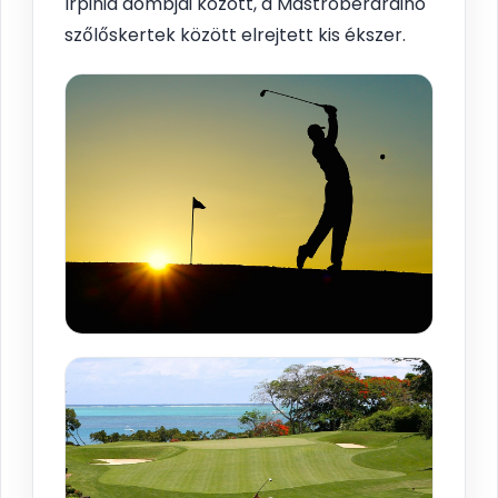
Irpinia dombjai között, a Mastroberardino
szőlőskertek között elrejtett kis ékszer.