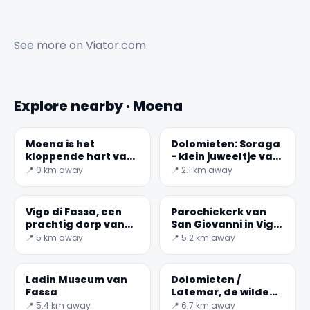
See more on
Viator.com
Explore nearby · Moena
✕
Moena is het
Dolomieten: Soraga
kloppende hart van
- klein juweeltje van
Val di Fassa.
de Val di Fassa
📍 0 km away
📍 2.1 km away
Vigo di Fassa, een
Parochiekerk van
prachtig dorp van
San Giovanni in Vigo
hout en steen
di Fassa
📍 5 km away
📍 5.2 km away
Ladin Museum van
Dolomieten /
🏆
🏆 #1 Trip Planner 2026
Fassa
Latemar, de wilde
Rated best travel app worldwide
berg
📍 5.4 km away
📍 6.7 km away