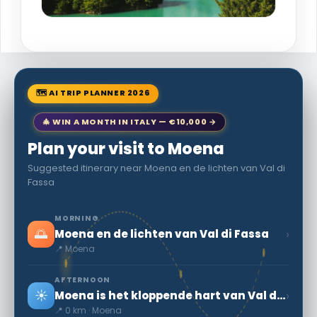
🗺 AI TRIP PLANNER 2026
🎄 WIN A MONTH IN ITALY — €10,000 →
Plan your visit to Moena
Suggested itinerary near Moena en de lichten van Val di
Fassa
MORNING
🌅
›
Moena en de lichten van Val di Fassa
📍 Moena
AFTERNOON
☀️
›
Moena is het kloppende hart van Val di Fassa.
📍 0 km · Moena