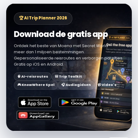
🏆 AI Trip Planner 2026
Download de gratis app
Ontdek het beste van Moena met Secret World —
meer dan 1 miljoen bestemmingen.
Gepersonaliseerde reisroutes en verborgen pareltjes.
Gratis op iOS en Android.
🧠 AI-reisroutes
🎒 Trip Toolkit
🎮 KnowWhere Spel
🎧 Audiogidsen
📹 Video's