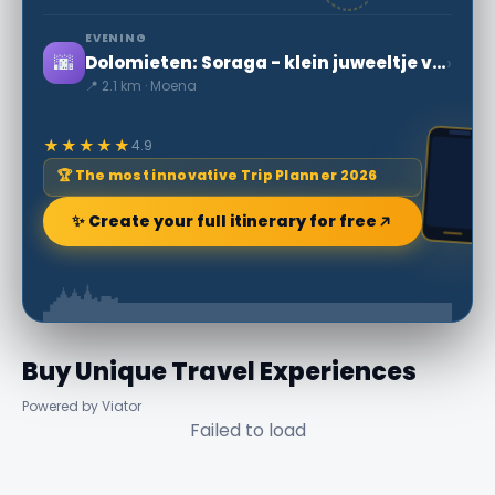
EVENING
🌆
›
Dolomieten: Soraga - klein juweeltje van de Val di Fassa
📍 2.1 km · Moena
★★★★★
4.9
🏆 The most innovative Trip Planner 2026
✨ Create your full itinerary for free
Buy Unique Travel Experiences
Powered by Viator
Failed to load