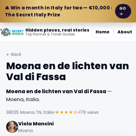
🎄 Win a month in Italy for two — €10,000 ·
GO
→
The Secret Italy Prize
Hidden places, real stories
Home
About
Trip Planner & Travel Guides
← Back
Moena en de lichten van
Val di Fassa
Moena en de lichten van Val di Fassa
—
Moena, Italia.
38035 Moena TN, Italia
•
★★★★☆
•
176 views
Viola Mancini
Moena