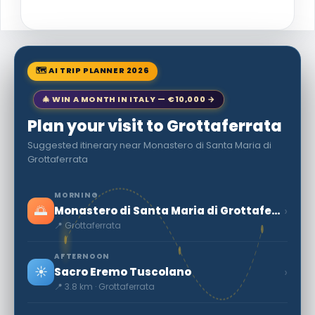
🗺 AI TRIP PLANNER 2026
🎄 WIN A MONTH IN ITALY — €10,000 →
Plan your visit to Grottaferrata
Suggested itinerary near Monastero di Santa Maria di
Grottaferrata
MORNING
🌅
›
Monastero di Santa Maria di Grottaferrata
📍 Grottaferrata
AFTERNOON
☀️
›
Sacro Eremo Tuscolano
📍 3.8 km · Grottaferrata