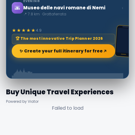
EVENING
🌆
›
Museo delle navi romane di Nemi
📍 7.8 km · Grottaferrata
★★★★★
4.9
🏆 The most innovative Trip Planner 2026
✨ Create your full itinerary for free
Buy Unique Travel Experiences
Powered by Viator
Failed to load