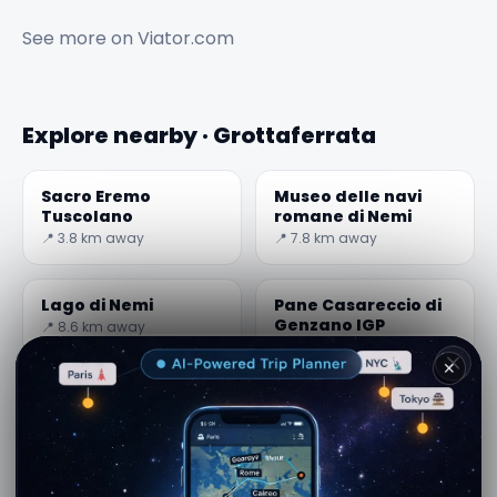
See more on
Viator.com
Explore nearby · Grottaferrata
Sacro Eremo
Museo delle navi
Tuscolano
romane di Nemi
📍 3.8 km away
📍 7.8 km away
Lago di Nemi
Pane Casareccio di
Genzano IGP
📍 8.6 km away
📍 8.8 km away
✕
Fontana di San
Palazzo Sforza
Sebastiano
Cesarini
📍 9 km away
📍 9.1 km away