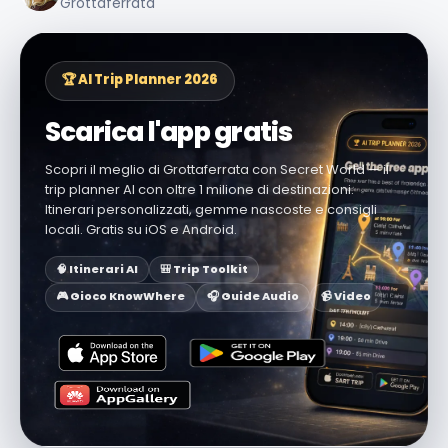
Grottaferrata
🏆 AI Trip Planner 2026
Scarica l'app gratis
Scopri il meglio di Grottaferrata con Secret World — il
trip planner AI con oltre 1 milione di destinazioni.
Itinerari personalizzati, gemme nascoste e consigli
locali. Gratis su iOS e Android.
🧠 Itinerari AI
🎒 Trip Toolkit
🎮 Gioco KnowWhere
🎧 Guide Audio
📹 Video