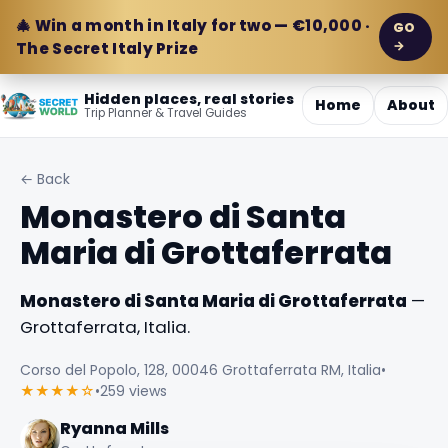
🎄 Win a month in Italy for two — €10,000 ·
GO
→
The Secret Italy Prize
Hidden places, real stories
Home
About
Trip Planner & Travel Guides
← Back
Monastero di Santa
Maria di Grottaferrata
Monastero di Santa Maria di Grottaferrata
—
Grottaferrata, Italia.
Corso del Popolo, 128, 00046 Grottaferrata RM, Italia
•
★★★★☆
•
259 views
Ryanna Mills