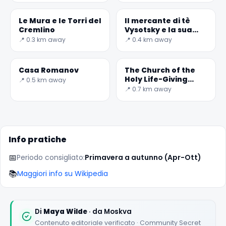
Le Mura e le Torri del
Il mercante di tè
Cremlino
Vysotsky e la sua
casa su Ogorodnya
📍 0.3 km away
📍 0.4 km away
Sloboda
Casa Romanov
The Church of the
Holy Life-Giving
📍 0.5 km away
Trinity in Nikitniki
📍 0.7 km away
🏆
🏆 #1 Trip Planner 2026
Rated best travel app worldwide
Info pratiche
★★★★★
📅
Periodo consigliato:
Primavera a autunno (Apr-Ott)
Keep Exploring the World
📚
Maggiori info su Wikipedia
1,000,000+ places in your pocket. Free.
Di
Maya Wilde
· da Moskva
Contenuto editoriale verificato · Community Secret