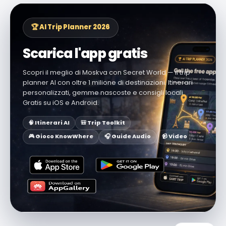
🏆 AI Trip Planner 2026
Scarica l'app gratis
Scopri il meglio di Moskva con Secret World — il trip
planner AI con oltre 1 milione di destinazioni. Itinerari
personalizzati, gemme nascoste e consigli locali.
Gratis su iOS e Android.
🧠 Itinerari AI
🎒 Trip Toolkit
🎮 Gioco KnowWhere
🎧 Guide Audio
📹 Video