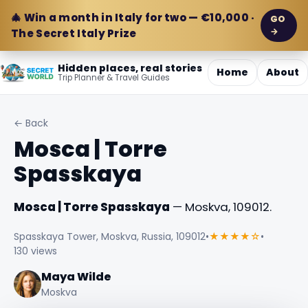
🎄 Win a month in Italy for two — €10,000 ·
GO
→
The Secret Italy Prize
Hidden places, real stories
Home
About
Trip Planner & Travel Guides
← Back
Mosca | Torre
Spasskaya
Mosca | Torre Spasskaya
— Moskva, 109012.
Spasskaya Tower, Moskva, Russia, 109012
•
★★★★☆
•
130 views
Maya Wilde
Moskva