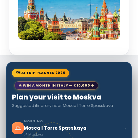
🗺 AI TRIP PLANNER 2026
🎄 WIN A MONTH IN ITALY — €10,000 →
Plan your visit to Moskva
Suggested itinerary near Mosca | Torre Spasskaya
MORNING
🌅
›
Mosca | Torre Spasskaya
📍 Moskva