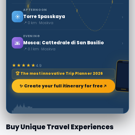
AFTERNOON
☀️
›
Torre Spasskaya
📍 0 km · Moskva
EVENING
🌆
›
Mosca: Cattedrale di San Basilio
📍 0.1 km · Moskva
★★★★★
4.9
🏆 The most innovative Trip Planner 2026
✨ Create your full itinerary for free
Buy Unique Travel Experiences