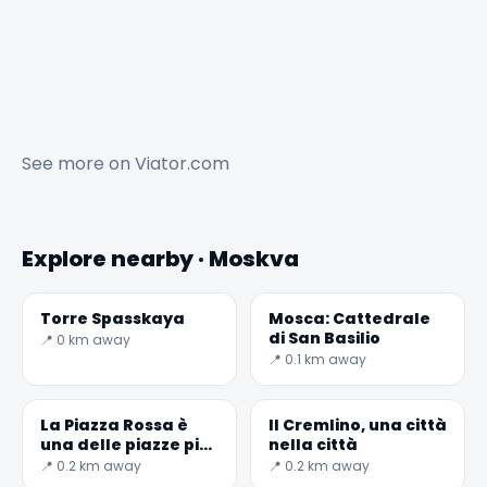
See more on
Viator.com
Explore nearby · Moskva
Torre Spasskaya
Mosca: Cattedrale
di San Basilio
📍 0 km away
📍 0.1 km away
La Piazza Rossa è
Il Cremlino, una città
una delle piazze più
nella città
grandi del mondo
📍 0.2 km away
📍 0.2 km away
✕