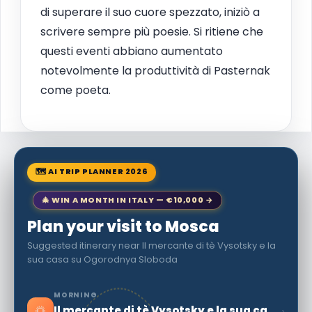
di superare il suo cuore spezzato, iniziò a
scrivere sempre più poesie. Si ritiene che
questi eventi abbiano aumentato
notevolmente la produttività di Pasternak
come poeta.
🗺 AI TRIP PLANNER 2026
🎄 WIN A MONTH IN ITALY — €10,000 →
Plan your visit to Mosca
Suggested itinerary near Il mercante di tè Vysotsky e la
sua casa su Ogorodnya Sloboda
MORNING
🌅
›
Il mercante di tè Vysotsky e la sua casa su Ogorodnya Sloboda