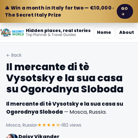
🎄 Win a month in Italy for two — €10,000 ·
GO
→
The Secret Italy Prize
Hidden places, real stories
Home
About
Trip Planner & Travel Guides
← Back
Il mercante di tè
Vysotsky e la sua casa
su Ogorodnya Sloboda
Il mercante di tè Vysotsky e la sua casa su
Ogorodnya Sloboda
— Mosca, Russia.
Mosca, Russia
•
★★★★☆
•
182 views
Daisy Vikander