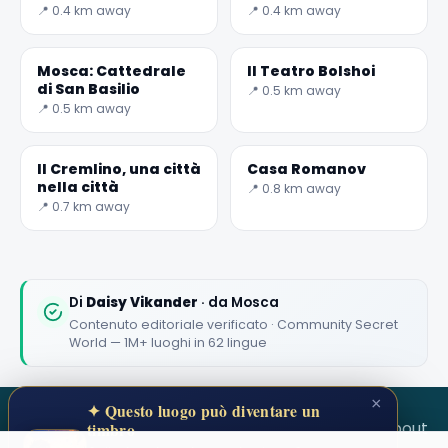
📍 0.4 km away
📍 0.4 km away
✕
Mosca: Cattedrale
Il Teatro Bolshoi
di San Basilio
📍 0.5 km away
📍 0.5 km away
Il Cremlino, una città
Casa Romanov
nella città
📍 0.8 km away
📍 0.7 km away
🏆
🏆 #1 Trip Planner 2026
Rated best travel app worldwide
Di
Daisy Vikander
· da Mosca
★★★★★
Contenuto editoriale verificato · Community Secret
World — 1M+ luoghi in 62 lingue
Keep Exploring the World
1,000,000+ places in your pocket. Free.
×
✦ Questo luogo può diventare un
SECRET WORLD
Terms
Privacy
About
timbro