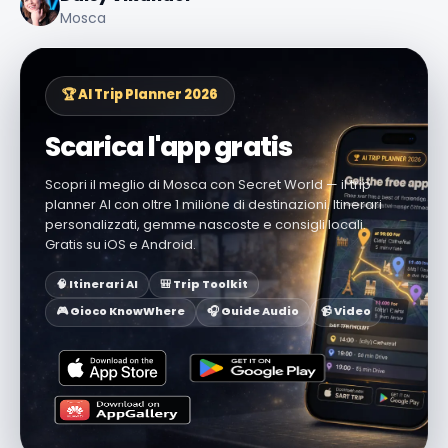
Mosca
🏆 AI Trip Planner 2026
Scarica l'app gratis
Scopri il meglio di Mosca con Secret World — il trip
planner AI con oltre 1 milione di destinazioni. Itinerari
personalizzati, gemme nascoste e consigli locali.
Gratis su iOS e Android.
🧠 Itinerari AI
🎒 Trip Toolkit
🎮 Gioco KnowWhere
🎧 Guide Audio
📹 Video