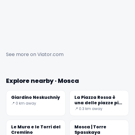
See more on
Viator.com
Explore nearby · Mosca
Giardino Neskuchniy
La Piazza Rossa è
una delle piazze più
📍 0 km away
grandi del mondo
📍 0.3 km away
Le Mura e le Torri del
Mosca | Torre
Cremlino
Spasskaya