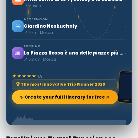
📍 Mosca
AFTERNOON
☀️
›
Giardino Neskuchniy
📍 0 km · Mosca
EVENING
🌆
›
La Piazza Rossa è una delle piazze più grandi del mondo
📍 0.3 km · Mosca
★★★★★
4.9
🏆 The most innovative Trip Planner 2026
✨ Create your full itinerary for free