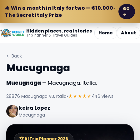
🎄 Win a month in Italy for two — €10,000 ·
GO
→
The Secret Italy Prize
Hidden places, real stories
Home
About
Trip Planner & Travel Guides
← Back
Mucugnaga
Mucugnaga
— Macugnaga, Italia.
28876 Macugnaga VB, Italia
•
★★★★☆
•
146 views
keira Lopez
Macugnaga
🏆 AI Trip Planner 2026