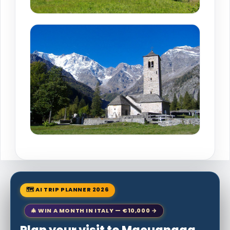
🗺 AI TRIP PLANNER 2026
🎄 WIN A MONTH IN ITALY — €10,000 →