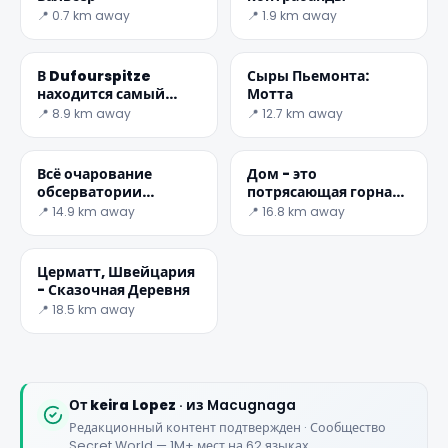
📍 0.7 km away
📍 1.9 km away
В Dufourspitze
Сыры Пьемонта:
находится самый
Мотта
высокий пик Монте-
📍 8.9 km away
📍 12.7 km away
Роза
✕
Всё очарование
Дом - это
обсерватории
потрясающая горная
Горнерграт
вершина в
📍 14.9 km away
📍 16.8 km away
Швейцарии
Церматт, Швейцария
- Сказочная Деревня
📍 18.5 km away
🏆
🏆 #1 Trip Planner 2026
Rated best travel app worldwide
От
keira Lopez
· из Macugnaga
Редакционный контент подтвержден · Сообщество
★★★★★
Secret World — 1M+ мест на 62 языках