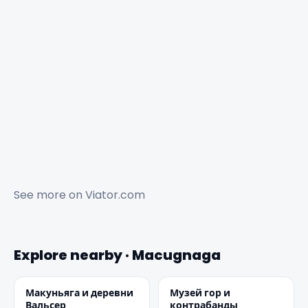
See more on
Viator.com
Explore nearby · Macugnaga
Макуньяга и деревни
Музей гор и
Вальсер
контрабанды