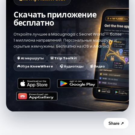
Скачать приложение
бесплатно
Откройте лучшее в Macugnaga с Secret World — более
1 миллиона направлений. Персональные маршруты и
скрытые жемчужины. Бесплатно на iOS и Android.
🧠 AI маршруты
🎒 Trip Toolkit
🎮 Игра KnowWhere
🎧 Аудиогиды
📹 Видео
Share ↗