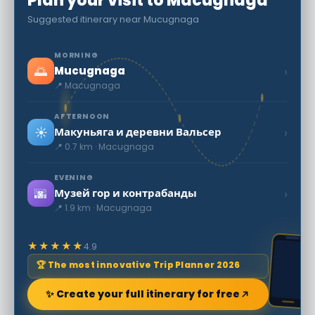
Plan your visit to Macugnaga
Suggested itinerary near Mucugnaga
MORNING
🌅
›
Mucugnaga
📍 Macugnaga
AFTERNOON
☀️
›
Макуньяга и деревни Вальсер
📍 0.7 km · Macugnaga
EVENING
🌆
›
Музей гор и контрабанды
📍 1.9 km · Macugnaga
★★★★★
4.9
🏆 The most innovative Trip Planner 2026
✨ Create your full itinerary for free