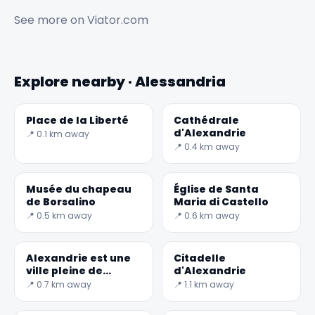
See more on
Viator.com
Explore nearby · Alessandria
Place de la Liberté
Cathédrale
d'Alexandrie
📍 0.1 km away
📍 0.4 km away
Musée du chapeau
Église de Santa
de Borsalino
Maria di Castello
📍 0.5 km away
📍 0.6 km away
Alexandrie est une
Citadelle
ville pleine de
d'Alexandrie
choses à voir, avec
📍 0.7 km away
📍 1.1 km away
un air d'élégance.