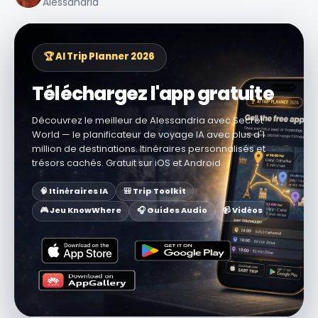
Alessandria
🏆 AI Trip Planner 2026
Téléchargez l'app gratuite
Découvrez le meilleur de Alessandria avec Secret
World — le planificateur de voyage IA avec plus d'1
million de destinations. Itinéraires personnalisés et
trésors cachés. Gratuit sur iOS et Android.
🧠 Itinéraires IA
🎒 Trip Toolkit
🎮 Jeu KnowWhere
🎧 Guides Audio
📹 Vidéos