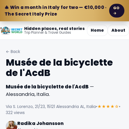
🎄 Win a month in Italy for two — €10,000 ·
GO
→
The Secret Italy Prize
Hidden places, real stories
Home
About
Trip Planner & Travel Guides
← Back
Musée de la bicyclette
de l'AcdB
Musée de la bicyclette de l'AcdB
—
Alessandria, Italia.
Via S. Lorenzo, 21/23, 15121 Alessandria AL, Italia
•
★★★★☆
•
322 views
Radika Johansson