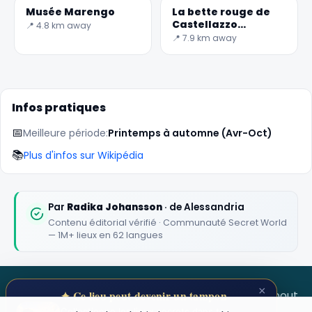
Musée Marengo
La bette rouge de
✕
Castellazzo
📍 4.8 km away
Bormida
📍 7.9 km away
Infos pratiques
📅
Meilleure période:
Printemps à automne (Avr-Oct)
📚
Plus d'infos sur Wikipédia
🏆
🏆 #1 Trip Planner 2026
Rated best travel app worldwide
Par
Radika Johansson
· de Alessandria
Contenu éditorial vérifié · Communauté Secret World
★★★★★
— 1M+ lieux en 62 langues
Keep Exploring the World
1,000,000+ places in your pocket. Free.
×
SECRET WORLD
Terms
Privacy
About
✦ Ce lieu peut devenir un tampon
Collectionne les lieux secrets dans ton