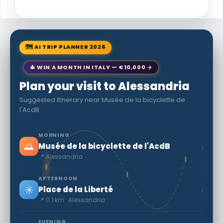
🗺 AI TRIP PLANNER 2026
🎄 WIN A MONTH IN ITALY — €10,000 →
Plan your visit to Alessandria
Suggested itinerary near Musée de la bicyclette de
l'AcdB
MORNING
🌅
›
Musée de la bicyclette de l'AcdB
📍 Alessandria
AFTERNOON
☀️
›
Place de la Liberté
📍 0.1 km · Alessandria
EVENING