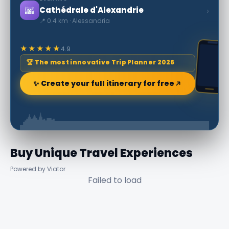
🌆
›
Cathédrale d'Alexandrie
📍 0.4 km · Alessandria
★★★★★
4.9
🏆 The most innovative Trip Planner 2026
✨ Create your full itinerary for free
Buy Unique Travel Experiences
Powered by Viator
Failed to load