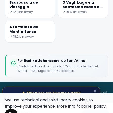
Scarpaccia de
O Vagli Lago e a
Viareggio
pantasma aldea de
Fabbri ferrai
📍 12.1 km away
📍 16.5 km away
A Fortaleza de
Mont'alfonso
📍 18.2 km away
🏆
🏆 #1 Trip Planner 2026
Rated best travel app worldwide
Por
Radika Johansson
· de Sant'Anna
Contido editorial verificado · Comunidade Secret
★★★★★
World — 1M+ lugares en 62 idiomas
Keep Exploring the World
1,000,000+ places in your pocket. Free.
×
SECRET WORLD
Terms
Privacy
About
✦ This place can become a stamp
Collect secret places in your Secret
We use technical and third-party cookies to
Passport.
improve your experience. More info
/cookie-policy
.
Open your Passport →
Secret World
Maybe later