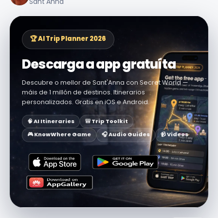
Sant'Anna
🏆 AI Trip Planner 2026
Descarga a app gratuíta
Descubre o mellor de Sant'Anna con Secret World —
máis de 1 millón de destinos. Itinerarios
personalizados. Gratis en iOS e Android.
🧠 AI Itineraries
🎒 Trip Toolkit
🎮 KnowWhere Game
🎧 Audio Guides
📹 Videos