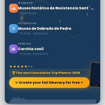
MORNING
🌅
›
Museo histórico de Resistencia Sant ' anna
📍 Sant'Anna
AFTERNOON
☀️
›
Museo de Dobrado de Pedra
📍 5.5 km · Sant'Anna
EVENING
🌆
›
Corchia covil
📍 6.2 km · Sant'Anna
★★★★★
4.9
🏆 The most innovative Trip Planner 2026
✨ Create your full itinerary for free