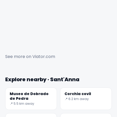
See more on
Viator.com
Explore nearby · Sant'Anna
Museo de Dobrado
Corchia covil
de Pedra
📍 6.2 km away
📍 5.5 km away
✕