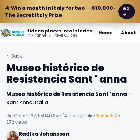
🎄 Win a month in Italy for two — €10,000 ·
GO
→
The Secret Italy Prize
Hidden places, real stories
Home
About
Trip Planner & Travel Guides
← Back
Museo histórico de
Resistencia Sant ' anna
Museo histórico de Resistencia Sant ' anna
—
Sant'Anna, Italia.
Via Coletti, 22, 55040 Sant'Anna LU, Italia
•
★★★★☆
•
272 views
Radika Johansson