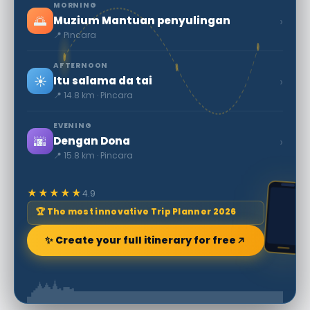
MORNING
🌅
›
Muzium Mantuan penyulingan
📍 Pincara
AFTERNOON
☀️
›
Itu salama da tai
📍 14.8 km · Pincara
EVENING
🌆
›
Dengan Dona
📍 15.8 km · Pincara
★★★★★
4.9
🏆 The most innovative Trip Planner 2026
✨ Create your full itinerary for free