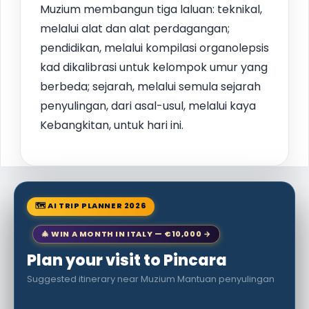
Muzium membangun tiga laluan: teknikal,
melalui alat dan alat perdagangan;
pendidikan, melalui kompilasi organolepsis
kad dikalibrasi untuk kelompok umur yang
berbeda; sejarah, melalui semula sejarah
penyulingan, dari asal-usul, melalui kaya
Kebangkitan, untuk hari ini.
🗺 AI TRIP PLANNER 2026
🎄 WIN A MONTH IN ITALY — €10,000 →
Plan your visit to Pincara
Suggested itinerary near Muzium Mantuan penyulingan