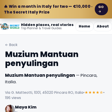
🎄 Win a month in Italy for two — €10,000 ·
GO
→
The Secret Italy Prize
Hidden places, real stories
Home
About
Trip Planner & Travel Guides
← Back
Muzium Mantuan
penyulingan
Muzium Mantuan penyulingan
— Pincara,
Italia.
Via G. Matteotti, 1001, 45020 Pincara RO, Italia
•
★★★★☆
•
196 views
Maya Kim