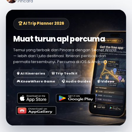
Pincara
🏆 AI Trip Planner 2026
Muat turun apl percuma
Temui yang terbaik dari Pincara dengan Secret World
— lebih dari 1 juta destinasi. Itinerari peribadi dan
permata tersembunyi. Percuma di iOS & Android.
🧠 AI Itineraries
🎒 Trip Toolkit
🎮 KnowWhere Game
🎧 Audio Guides
📹 Videos