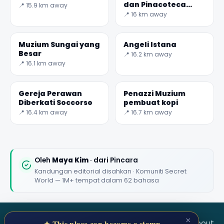
dan Pinacoteca
📍 15.9 km away
dell'accademia dei
📍 16 km away
Concordi
✕
Muzium Sungai yang
Angeli Istana
Besar
📍 16.2 km away
📍 16.1 km away
Gereja Perawan
Penazzi Muzium
Diberkati Soccorso
pembuat kopi
📍 16.4 km away
📍 16.7 km away
🏆
🏆 #1 Trip Planner 2026
Rated best travel app worldwide
Oleh
Maya Kim
· dari Pincara
Kandungan editorial disahkan · Komuniti Secret
★★★★★
World — 1M+ tempat dalam 62 bahasa
Keep Exploring the World
1,000,000+ places in your pocket. Free.
×
SECRET WORLD
Terms
Privacy
About
✦ This place can become a stamp