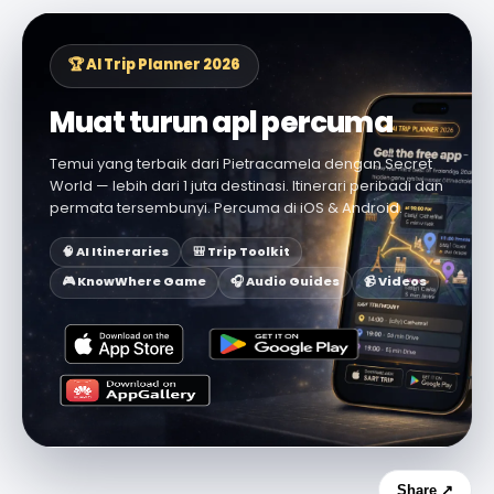
🏆 AI Trip Planner 2026
Muat turun apl percuma
Temui yang terbaik dari Pietracamela dengan Secret
World — lebih dari 1 juta destinasi. Itinerari peribadi dan
permata tersembunyi. Percuma di iOS & Android.
🧠 AI Itineraries
🎒 Trip Toolkit
🎮 KnowWhere Game
🎧 Audio Guides
📹 Videos
Share ↗