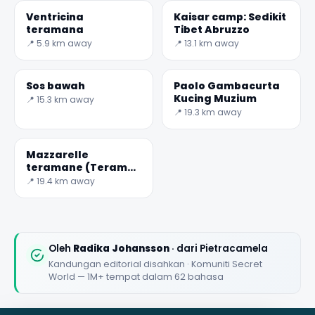
Ventricina
Kaisar camp: Sedikit
teramana
Tibet Abruzzo
📍 5.9 km away
📍 13.1 km away
Sos bawah
Paolo Gambacurta
Kucing Muzium
📍 15.3 km away
📍 19.3 km away
Mazzarelle
teramane (Teramo
Kambing gulung)
📍 19.4 km away
Oleh
Radika Johansson
· dari Pietracamela
Kandungan editorial disahkan · Komuniti Secret
World — 1M+ tempat dalam 62 bahasa