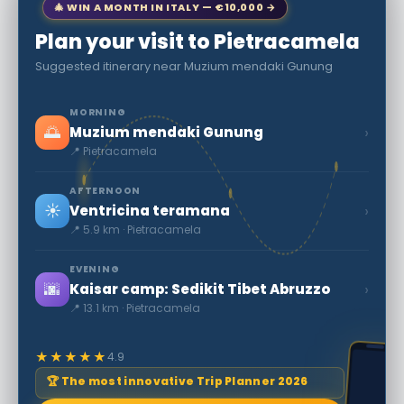
🎄 WIN A MONTH IN ITALY — €10,000 →
Plan your visit to Pietracamela
Suggested itinerary near Muzium mendaki Gunung
MORNING
🌅
›
Muzium mendaki Gunung
📍 Pietracamela
AFTERNOON
☀️
›
Ventricina teramana
📍 5.9 km · Pietracamela
EVENING
🌆
›
Kaisar camp: Sedikit Tibet Abruzzo
📍 13.1 km · Pietracamela
★★★★★
4.9
🏆 The most innovative Trip Planner 2026