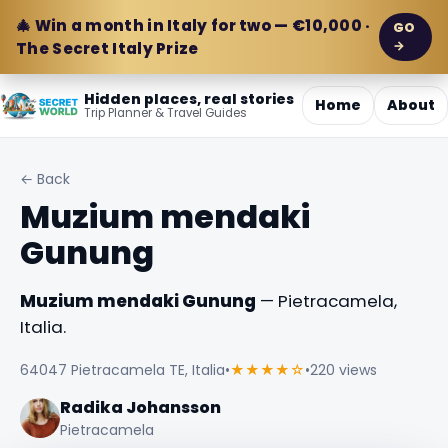
🎄 Win a month in Italy for two — €10,000 ·
GO
→
The Secret Italy Prize
Hidden places, real stories
Home
About
Trip Planner & Travel Guides
← Back
Muzium mendaki
Gunung
Muzium mendaki Gunung
— Pietracamela,
Italia.
64047 Pietracamela TE, Italia
•
★★★★☆
•
220 views
Radika Johansson
Pietracamela