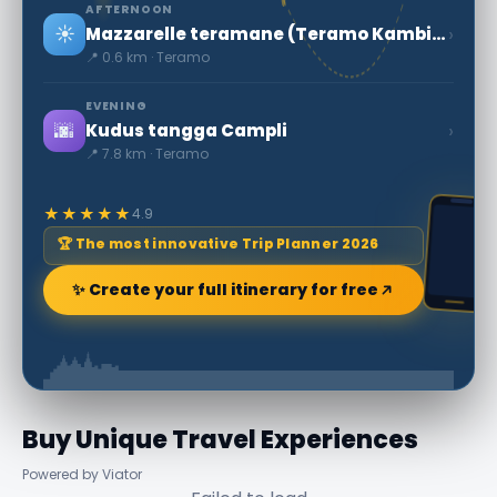
AFTERNOON
☀️
›
Mazzarelle teramane (Teramo Kambing gulung)
📍 0.6 km · Teramo
EVENING
🌆
›
Kudus tangga Campli
📍 7.8 km · Teramo
★★★★★
4.9
🏆 The most innovative Trip Planner 2026
✨ Create your full itinerary for free
Buy Unique Travel Experiences
Powered by Viator