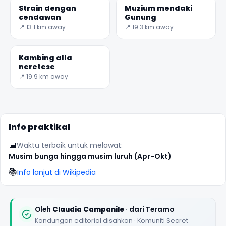
Strain dengan
Muzium mendaki
cendawan
Gunung
📍 13.1 km away
📍 19.3 km away
Kambing alla
neretese
✕
📍 19.9 km away
Info praktikal
📅
Waktu terbaik untuk melawat:
Musim bunga hingga musim luruh (Apr-Okt)
📚
Info lanjut di Wikipedia
🏆
🏆 #1 Trip Planner 2026
Rated best travel app worldwide
Oleh
Claudia Campanile
· dari Teramo
Kandungan editorial disahkan · Komuniti Secret
★★★★★