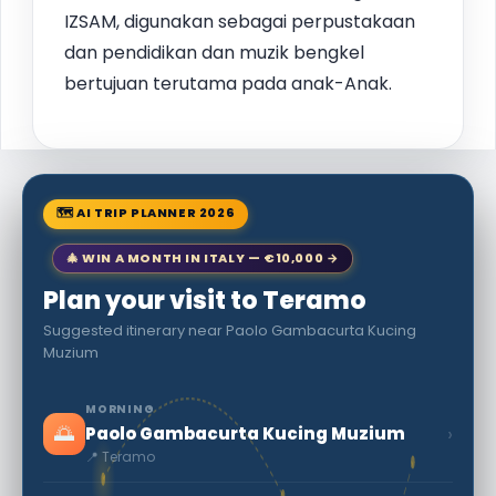
IZSAM, digunakan sebagai perpustakaan
dan pendidikan dan muzik bengkel
bertujuan terutama pada anak-Anak.
🗺 AI TRIP PLANNER 2026
🎄 WIN A MONTH IN ITALY — €10,000 →
Plan your visit to Teramo
Suggested itinerary near Paolo Gambacurta Kucing
Muzium
MORNING
🌅
›
Paolo Gambacurta Kucing Muzium
📍 Teramo