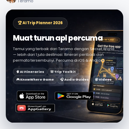
Teramo
🏆 AI Trip Planner 2026
Muat turun apl percuma
Temui yang terbaik dari Teramo dengan Secret World
— lebih dari 1 juta destinasi. Itinerari peribadi dan
permata tersembunyi. Percuma di iOS & Android.
🧠 AI Itineraries
🎒 Trip Toolkit
🎮 KnowWhere Game
🎧 Audio Guides
📹 Videos