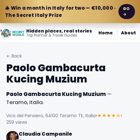
🎄 Win a month in Italy for two — €10,000 ·
GO
→
The Secret Italy Prize
Hidden places, real stories
Home
About
Trip Planner & Travel Guides
← Back
Paolo Gambacurta
Kucing Muzium
Paolo Gambacurta Kucing Muzium
—
Teramo, Italia.
Vico del Pensiero, 64100 Teramo TE, Italia
•
★★★★☆
•
259 views
Claudia Campanile