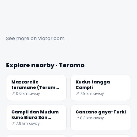
See more on
Viator.com
Explore nearby · Teramo
Mazzarelle
Kudus tangga
teramane (Teramo
Campli
Kambing gulung)
📍 0.6 km away
📍 7.8 km away
Campli dan Muzium
Canzano gaya-Turki
kuno Biara San
📍 8.3 km away
Francesco
📍 7.9 km away