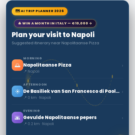
🗺 AI TRIP PLANNER 2026
🎄 WIN A MONTH IN ITALY — €10,000 →
Plan your visit to Napoli
Suggested itinerary near Napolitaanse Pizza
MORNING
🌅
›
Napolitaanse Pizza
📍 Napoli
AFTERNOON
☀️
›
De Basiliek van San Francesco di Paola in Napels
📍 0 km · Napoli
EVENING
🌆
›
Gevulde Napolitaanse pepers
📍 0.2 km · Napoli