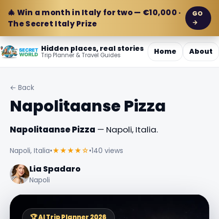
🎄 Win a month in Italy for two — €10,000 ·
GO
→
The Secret Italy Prize
Hidden places, real stories
Home
About
Trip Planner & Travel Guides
← Back
Napolitaanse Pizza
Napolitaanse Pizza
— Napoli, Italia.
Napoli, Italia
•
★★★★☆
•
140 views
Lia Spadaro
Napoli
🏆 AI Trip Planner 2026