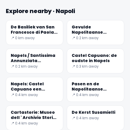
Explore nearby · Napoli
De Basiliek van San
Gevulde
Francesco di Paola
Napolitaanse
in Napels
pepers
📍 0 km away
📍 0.2 km away
Napels / Santissima
Castel Capuano: de
Annunziata
oudste in Napels
Maggiore
📍 0.2 km away
📍 0.3 km away
Napels: Castel
Pasen en de
Capuano een
Napolitaanse
verborgen juweel
Casatiello
📍 0.4 km away
📍 0.4 km away
Cartastorie: Museo
De Kerst Susamielli
dell ' Archivio Storico
📍 0.4 km away
del Banco di Napoli
📍 0.4 km away