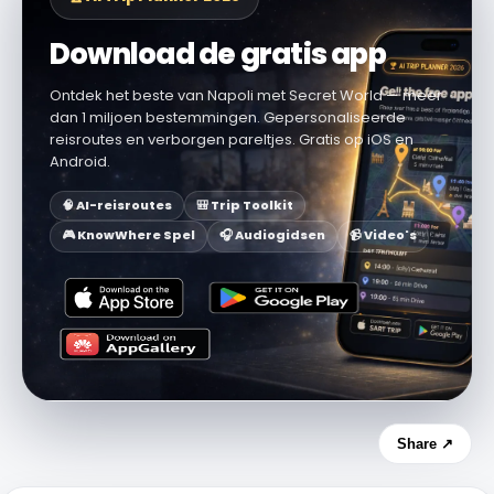
Download de gratis app
Ontdek het beste van Napoli met Secret World — meer
dan 1 miljoen bestemmingen. Gepersonaliseerde
reisroutes en verborgen pareltjes. Gratis op iOS en
Android.
🧠 AI-reisroutes
🎒 Trip Toolkit
🎮 KnowWhere Spel
🎧 Audiogidsen
📹 Video's
Share ↗