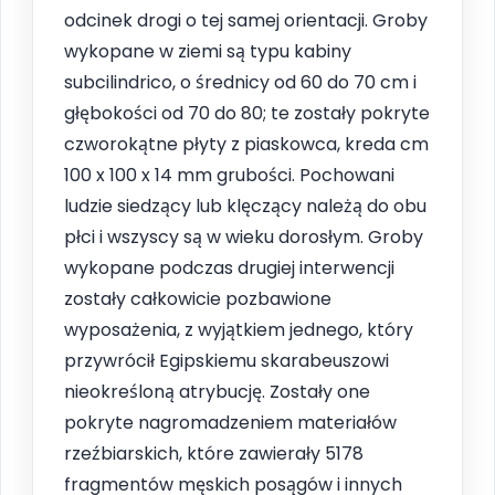
odcinek drogi o tej samej orientacji. Groby
wykopane w ziemi są typu kabiny
subcilindrico, o średnicy od 60 do 70 cm i
głębokości od 70 do 80; te zostały pokryte
czworokątne płyty z piaskowca, kreda cm
100 x 100 x 14 mm grubości. Pochowani
ludzie siedzący lub klęczący należą do obu
płci i wszyscy są w wieku dorosłym. Groby
wykopane podczas drugiej interwencji
zostały całkowicie pozbawione
wyposażenia, z wyjątkiem jednego, który
przywrócił Egipskiemu skarabeuszowi
nieokreśloną atrybucję. Zostały one
pokryte nagromadzeniem materiałów
rzeźbiarskich, które zawierały 5178
fragmentów męskich posągów i innych