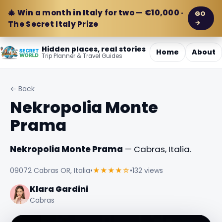
🎄 Win a month in Italy for two — €10,000 ·
GO
→
The Secret Italy Prize
Hidden places, real stories
Home
About
Trip Planner & Travel Guides
← Back
Nekropolia Monte
Prama
Nekropolia Monte Prama
— Cabras, Italia.
09072 Cabras OR, Italia
•
★★★★☆
•
132 views
Klara Gardini
Cabras