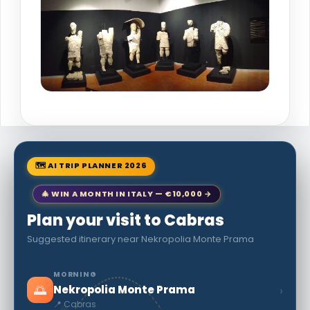
🗺 AI TRIP PLANNER 2026
🎄 WIN A MONTH IN ITALY — €10,000 →
Plan your visit to Cabras
Suggested itinerary near Nekropolia Monte Prama
MORNING
🌅
›
Nekropolia Monte Prama
📍 Cabras