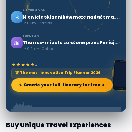
AFTERNOON
☀️
›
Niewiele składników może nadać smak potrawom w intensywnej kuchni.
📍 0 km · Cabras
EVENING
🌆
›
Tharros-miasto założone przez Fenicjan
📍 9.8 km · Cabras
★★★★★
4.9
🏆 The most innovative Trip Planner 2026
✨ Create your full itinerary for free
Buy Unique Travel Experiences