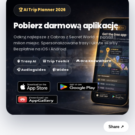
🏆 AI Trip Planner 2026
Pobierz darmową aplikację
Odkryj najlepsze z Cabras z Secret World — ponad 1
milion miejsc. Spersonalizowane trasy i ukryte skarby.
Bezpłatnie na iOS i Android.
🎮 Gra KnowWhere
🧠 Trasy AI
🎒 Trip Toolkit
🎧 Audioguides
📹 Wideo
Share ↗