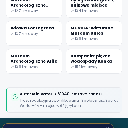
Archeologiczne
bajkowe miejsce
Teano
📍 12.7 km away
📍 13.4 km away
Wioska Fontegreca
MUVICA-Wirtualne
Muzeum Kales
📍 13.7 km away
📍 13.8 km away
Muzeum
Kampania: piękne
Archeologiczne Alife
wodospady Konka
📍 13.8 km away
📍 15.1 km away
Autor
Mia Patel
· z 81040 Pietravairano CE
Treść redakcyjna zweryfikowana · Społeczność Secret
World — 1M+ miejsc w 62 językach