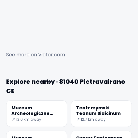
See more on
Viator.com
Explore nearby · 81040 Pietravairano
CE
Muzeum
Teatr rzymski
Archeologiczne
Teanum Sidicinum
Teanum Sidicinum
📍 12.6 km away
📍 12.7 km away
Muzeum
Cyprys Fontegreca,