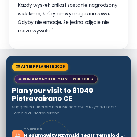
Każdy wysiłek znika i zostanie nagrodzony
widokiem, który nie wymaga ani słowa,
Gdyby nie emocje, że jedno zdjęcie nie
może wywołać.
🗺 AI TRIP PLANNER 2026
🎄 WIN A MONTH IN ITALY — €10,000 →
Plan your visit to 81040
Pietravairano CE
Suggested itinerary near Niesamowity Rzymski Teatr
Tempio di Pietravairano
MORNING
🌅
›
Niesamowity Rzymski Teatr Tempio di Pietravairano