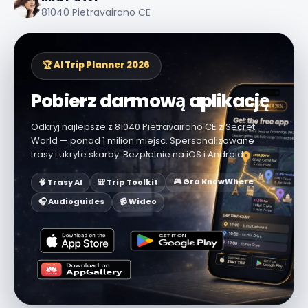
81040 Pietravairano CE
🏆 AI Trip Planner 2026
Pobierz darmową aplikację
Odkryj najlepsze z 81040 Pietravairano CE z Secret
World — ponad 1 milion miejsc. Spersonalizowane
trasy i ukryte skarby. Bezpłatnie na iOS i Android.
🎮 Gra KnowWhere
🧠 Trasy AI
🎒 Trip Toolkit
🎧 Audioguides
📹 Wideo