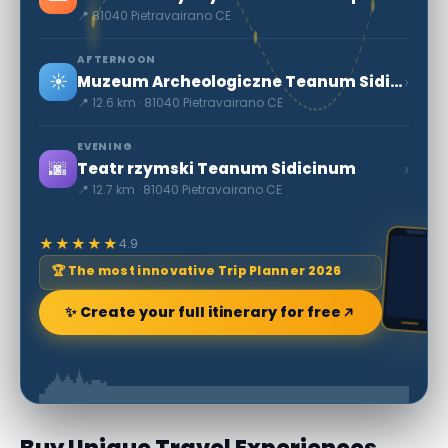
📍 81040 Pietravairano CE
AFTERNOON
☀️
›
Muzeum Archeologiczne Teanum Sidicinum
📍 12.6 km · 81040 Pietravairano CE
EVENING
🌆
›
Teatr rzymski Teanum Sidicinum
📍 12.7 km · 81040 Pietravairano CE
★★★★★
4.9
🏆 The most innovative Trip Planner 2026
✨ Create your full itinerary for free