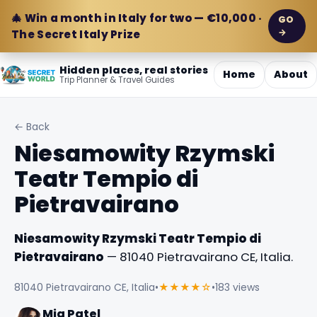
🎄 Win a month in Italy for two — €10,000 ·
GO
→
The Secret Italy Prize
Hidden places, real stories
Home
About
Trip Planner & Travel Guides
← Back
Niesamowity Rzymski
Teatr Tempio di
Pietravairano
Niesamowity Rzymski Teatr Tempio di
Pietravairano
— 81040 Pietravairano CE, Italia.
81040 Pietravairano CE, Italia
•
★★★★☆
•
183 views
Mia Patel