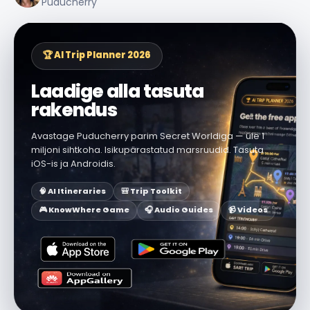
Puducherry
🏆 AI Trip Planner 2026
Laadige alla tasuta
rakendus
Avastage Puducherry parim Secret Worldiga — üle 1
miljoni sihtkoha. Isikupärastatud marsruudid. Tasuta
iOS-is ja Androidis.
🧠 AI Itineraries
🎒 Trip Toolkit
🎮 KnowWhere Game
🎧 Audio Guides
📹 Videos