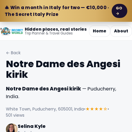
🎄 Win a month in Italy for two — €10,000 ·
GO
→
The Secret Italy Prize
Hidden places, real stories
Home
About
Trip Planner & Travel Guides
← Back
Notre Dame des Angesi
kirik
Notre Dame des Angesi kirik
— Puducherry,
India.
White Town, Puducherry, 605001, India
•
★★★★☆
•
501 views
Selina Kyle