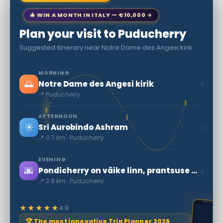
🎄 WIN A MONTH IN ITALY — €10,000 →
Plan your visit to Puducherry
Suggested itinerary near Notre Dame des Angesi kirik
MORNING
🌅
›
Notre Dame des Angesi kirik
📍 Puducherry
AFTERNOON
☀️
›
Sri Aurobindo Ashram
📍 0.7 km · Puducherry
EVENING
🌆
›
Pondicherry on väike linn, prantsuse koloonia pärand
📍 2.8 km · Puducherry
★★★★★
4.9
🏆 The most innovative Trip Planner 2026