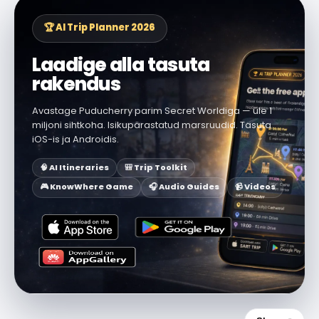
🏆 AI Trip Planner 2026
Laadige alla tasuta
rakendus
Avastage Puducherry parim Secret Worldiga — üle 1
miljoni sihtkoha. Isikupärastatud marsruudid. Tasuta
iOS-is ja Androidis.
🧠 AI Itineraries
🎒 Trip Toolkit
🎮 KnowWhere Game
🎧 Audio Guides
📹 Videos