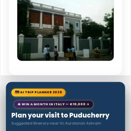
🗺 AI TRIP PLANNER 2026
🎄 WIN A MONTH IN ITALY — €10,000 →
Plan your visit to Puducherry
Suggested itinerary near Sri Aurobindo Ashram