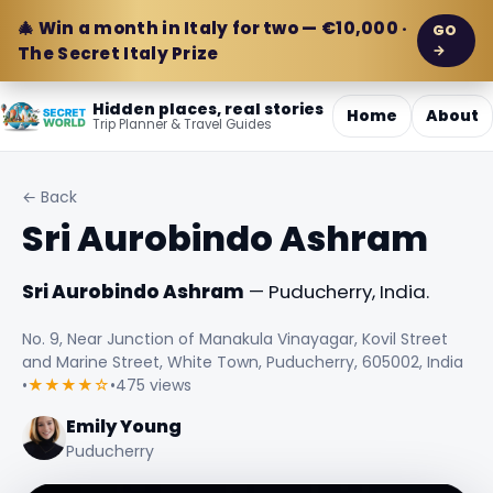
🎄 Win a month in Italy for two — €10,000 ·
GO
→
The Secret Italy Prize
Hidden places, real stories
Home
About
Trip Planner & Travel Guides
← Back
Sri Aurobindo Ashram
Sri Aurobindo Ashram
— Puducherry, India.
No. 9, Near Junction of Manakula Vinayagar, Kovil Street
and Marine Street, White Town, Puducherry, 605002, India
•
★★★★☆
•
475 views
Emily Young
Puducherry