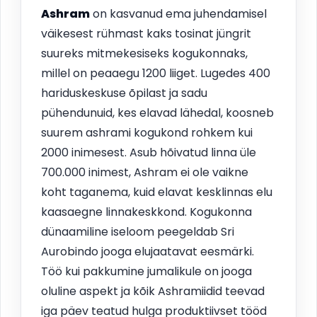
Ashram
on kasvanud ema juhendamisel
väikesest rühmast kaks tosinat jüngrit
suureks mitmekesiseks kogukonnaks,
millel on peaaegu 1200 liiget. Lugedes 400
hariduskeskuse õpilast ja sadu
pühendunuid, kes elavad lähedal, koosneb
suurem ashrami kogukond rohkem kui
2000 inimesest. Asub hõivatud linna üle
700.000 inimest, Ashram ei ole vaikne
koht taganema, kuid elavat kesklinnas elu
kaasaegne linnakeskkond. Kogukonna
dünaamiline iseloom peegeldab Sri
Aurobindo jooga elujaatavat eesmärki.
Töö kui pakkumine jumalikule on jooga
oluline aspekt ja kõik Ashramiidid teevad
iga päev teatud hulga produktiivset tööd