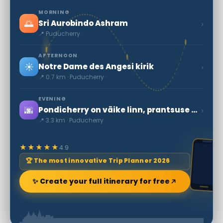
MORNING
🌅
›
Sri Aurobindo Ashram
📍 Puducherry
AFTERNOON
☀️
›
Notre Dame des Angesi kirik
📍 0.7 km · Puducherry
EVENING
🌆
›
Pondicherry on väike linn, prantsuse koloonia pärand
📍 3.3 km · Puducherry
★★★★★
4.9
🏆 The most innovative Trip Planner 2026
✨ Create your full itinerary for free