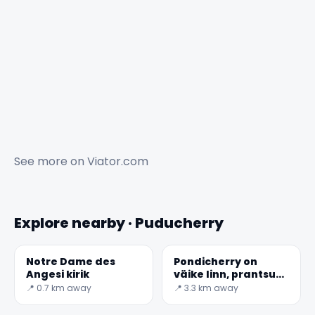
See more on
Viator.com
Explore nearby · Puducherry
Notre Dame des
Pondicherry on
Angesi kirik
väike linn, prantsuse
koloonia pärand
📍 0.7 km away
📍 3.3 km away