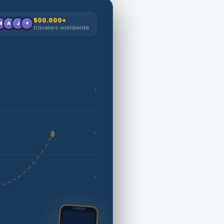
500.000+
M
A
J
+
travelers worldwide
›
›
›