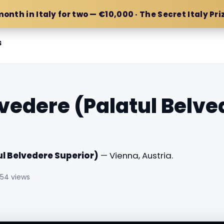
month in Italy for two — €10,000 · The Secret Italy Pri
s
vedere (Palatul Belve
l Belvedere Superior)
— Vienna, Austria.
154 views