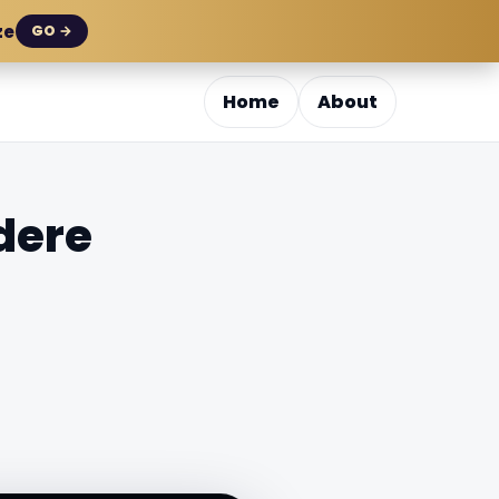
ze
GO →
Home
About
dere