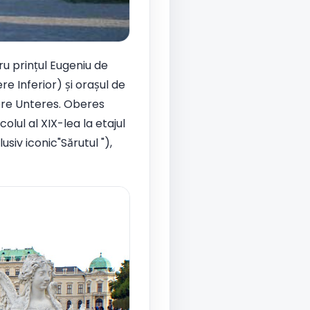
ru prințul Eugeniu de
e Inferior) și orașul de
dere Unteres. Oberes
lul al XIX-lea la etajul
usiv iconic"Sărutul "),