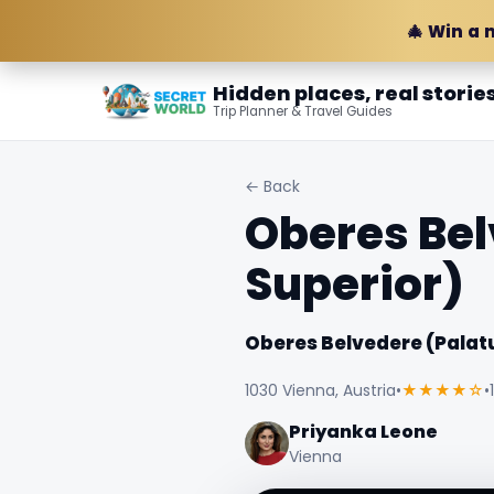
🎄 Win a 
Hidden places, real storie
Trip Planner & Travel Guides
← Back
Oberes Bel
Superior)
Oberes Belvedere (Palatu
1030 Vienna, Austria
•
★★★★☆
•
Priyanka Leone
Vienna