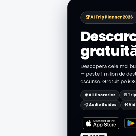
🏆 AI Trip Planner 2026
Descarc
gratuit
Descoperă cele mai bun
— peste 1 milion de desti
ascunse. Gratuit pe iOS 
🧠 AI Itineraries
🎒 Tri
🎧 Audio Guides
📹 Vi