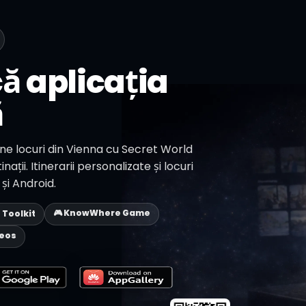
ă aplicația
ă
e locuri din Vienna cu Secret World
nații. Itinerarii personalizate și locuri
și Android.
🎮 KnowWhere Game
p Toolkit
deos