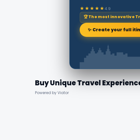
★★★★★
4.9
🏆 The most innovative T
✨ Create your full iti
Buy Unique Travel Experienc
Powered by Viator