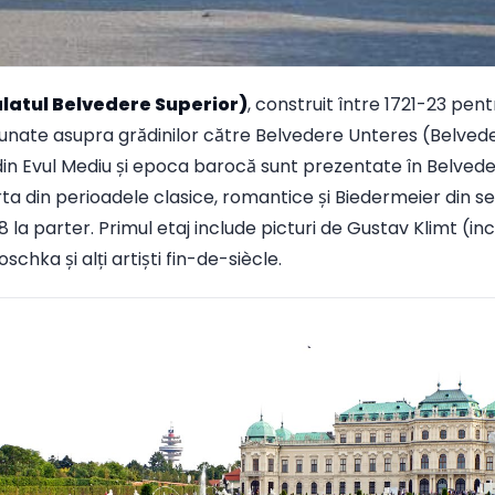
latul Belvedere Superior)
, construit între 1721-23 pent
unate asupra grădinilor către Belvedere Unteres (Belveder
ă din Evul Mediu și epoca barocă sunt prezentate în Belve
a din perioadele clasice, romantice și Biedermeier din seco
8 la parter. Primul etaj include picturi de Gustav Klimt (incl
chka și alți artiști fin-de-siècle.