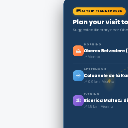
🗺 AI TRIP PLANNER 2026
Plan your visit t
Suggested itinerary near Obe
MORNING
🌅
Oberes Belvedere (
📍 Vienna
AFTERNOON
☀️
Coloanele de la Ka
📍 0.9 km · Vienna
EVENING
🌆
Biserica Malteză d
📍 1.5 km · Vienna