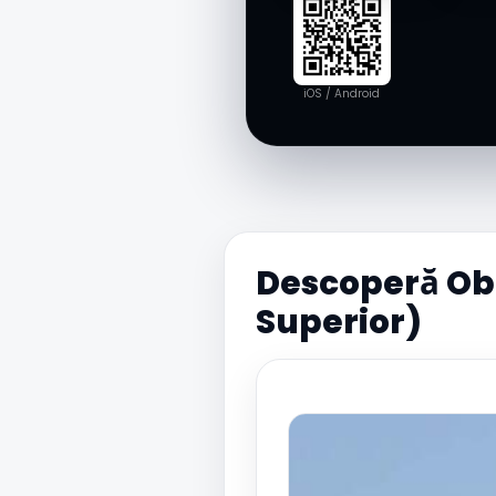
iOS / Android
Descoperă Obe
Superior)