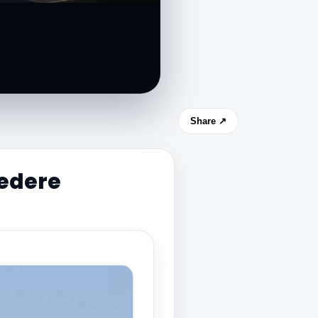
Share ↗
vedere