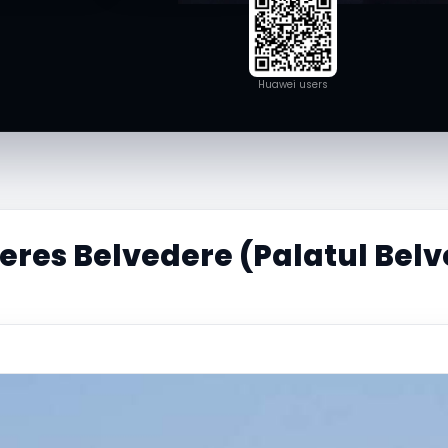
Huawei users
res Belvedere (Palatul Bel