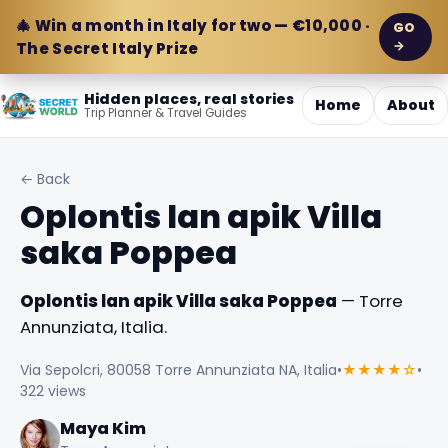
🎄 Win a month in Italy for two — €10,000 ·
GO
→
The Secret Italy Prize
Hidden places, real stories
Home
About
Trip Planner & Travel Guides
← Back
Oplontis lan apik Villa
saka Poppea
Oplontis lan apik Villa saka Poppea
— Torre
Annunziata, Italia.
Via Sepolcri, 80058 Torre Annunziata NA, Italia
•
★★★★☆
•
322 views
Maya Kim