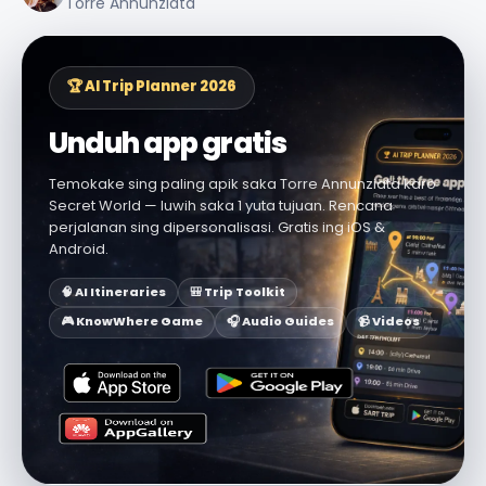
Torre Annunziata
🏆 AI Trip Planner 2026
Unduh app gratis
Temokake sing paling apik saka Torre Annunziata karo
Secret World — luwih saka 1 yuta tujuan. Rencana
perjalanan sing dipersonalisasi. Gratis ing iOS &
Android.
🧠 AI Itineraries
🎒 Trip Toolkit
🎮 KnowWhere Game
🎧 Audio Guides
📹 Videos