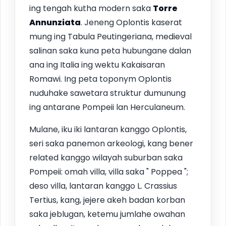
ing tengah kutha modern saka
Torre
Annunziata
. Jeneng Oplontis kaserat
mung ing Tabula Peutingeriana, medieval
salinan saka kuna peta hubungane dalan
ana ing Italia ing wektu Kakaisaran
Romawi. Ing peta toponym Oplontis
nuduhake sawetara struktur dumunung
ing antarane Pompeii lan Herculaneum.
Mulane, iku iki lantaran kanggo Oplontis,
seri saka panemon arkeologi, kang bener
related kanggo wilayah suburban saka
Pompeii: omah villa, villa saka " Poppea ";
deso villa, lantaran kanggo L. Crassius
Tertius, kang, jejere akeh badan korban
saka jeblugan, ketemu jumlahe owahan