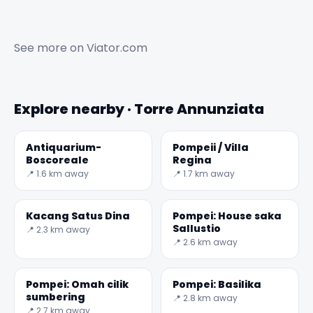
See more on
Viator.com
Explore nearby · Torre Annunziata
Antiquarium-
Pompeii / Villa
Boscoreale
Regina
📍 1.6 km away
📍 1.7 km away
Kacang Satus Dina
Pompei: House saka
Sallustio
📍 2.3 km away
📍 2.6 km away
Pompei: Omah cilik
Pompei: Basilika
sumbering
📍 2.8 km away
📍 2.7 km away