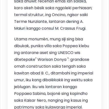
saka dhuwit recehan emas lan salaka,
karo akeh bêsik saka nggoleki perhiasan;
termal struktur, ing Oncino, ngisor saiki
Terme Nunziante, lantaran dening A.
Maiuri kanggo consul M. Crassus Frugi.
Utama monumèn, mung siji sing bisa
dibukak, punika villa saka Poppea klebu
ing antarane aset sing UNESCO wis
ditetepake" Warisan Donya ": grandiose
omah construction saka tengah saka
kawitan abad B. C., ditambahi ing imperial
umur, iku kang dibalèkaké ing wektu saka
jeblugan. Iku wis lantaran kanggo
Poppaea Sabina, bojoné sing kapindho
saka Kaisar Nero, nanging ing kasus ing
patrimony saka kulawarga imperial.