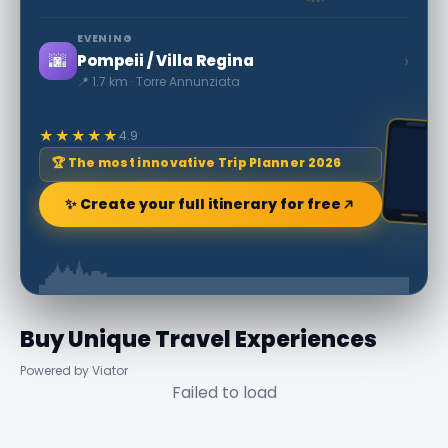
EVENING
🌆
›
Pompeii / Villa Regina
📍 1.7 km · Torre Annunziata
★★★★★
4.9
🏆 The most innovative Trip Planner 2026
✨ Create your full itinerary for free
Buy Unique Travel Experiences
Powered by Viator
Failed to load