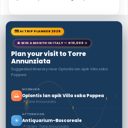
🗺 AI TRIP PLANNER 2026
🎄 WIN A MONTH IN ITALY — €10,000 →
Plan your visit to Torre
Annunziata
Suggested itinerary near Oplontis lan apik Villa saka
Poppea
MORNING
🌅
›
Oplontis lan apik Villa saka Poppea
📍 Torre Annunziata
AFTERNOON
☀️
›
Antiquarium-Boscoreale
📍 1.6 km · Torre Annunziata