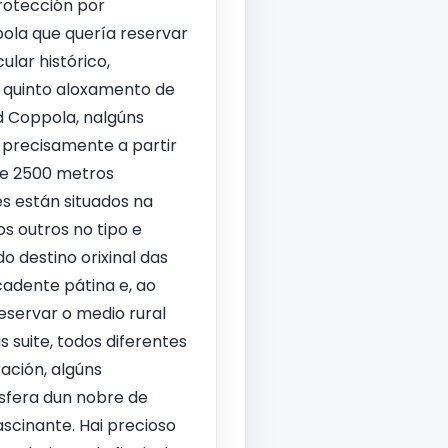
protección por
ola que quería reservar
ular histórico,
 o quinto aloxamento de
rd Coppola, nalgúns
 precisamente a partir
de 2500 metros
es están situados na
os outros no tipo e
 destino orixinal das
cadente pátina e, ao
eservar o medio rural
s suite, todos diferentes
ación, algúns
osfera dun nobre de
scinante. Hai precioso