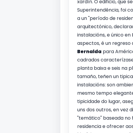
xardín. O edificio, que
Superintendência, foi 
a un "período de residen
arquitectónico, declara
instalacións, e único e
aspectos, é un regreso 
Bernalda
para América
cadrados caracterízase 
planta baixa e seis na p
tamaño, teñen un tipica
instalacións: son ambie
mesmo tempo elegante na
tipicidade do lugar, aseg
uns dos outros, en vez 
"temático" baseada no h
residencia e ofrecer ao