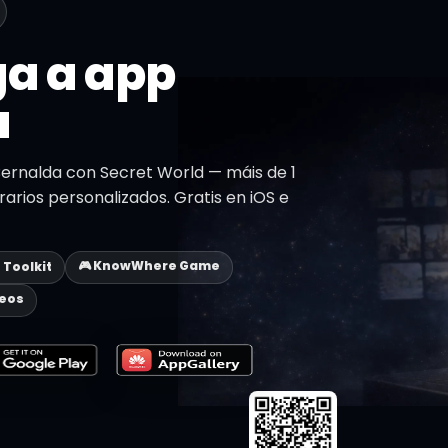
a a app
a
ernalda con Secret World — máis de 1
erarios personalizados. Gratis en iOS e
🎮 KnowWhere Game
p Toolkit
deos