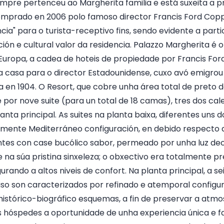
 sempre pertenceu ao Margherita familia e está suxeita a 
comprado en 2006 polo famoso director Francis Ford Copp
cia" para o turista-receptivo fins, sendo evidente a partic
ción e cultural valor da residencia. Palazzo Margherita é
n Europa, a cadea de hoteis de propiedade por Francis Fo
a casa para o director Estadounidense, cuxo avó emigrou
 en 1904. O Resort, que cobre unha área total de preto 
por nove suite (para un total de 18 camas), tres dos cal
lanta principal. As suites na planta baixa, diferentes uns d
mente Mediterráneo configuración, en debido respecto do
ntes con case bucólico sabor, permeado por unha luz de
 súa pristina sinxeleza; o obxectivo era totalmente pr
urando a altos niveis de confort. Na planta principal, a sei
diso son caracterizados por refinado e atemporal configur
istórico-biográfico esquemas, a fin de preservar a atm
s hóspedes a oportunidade de unha experiencia única e fa