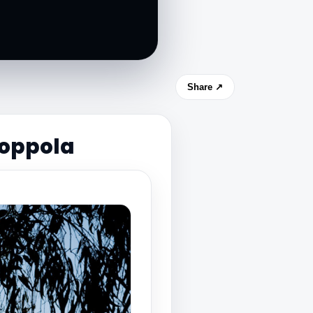
Share ↗
Coppola