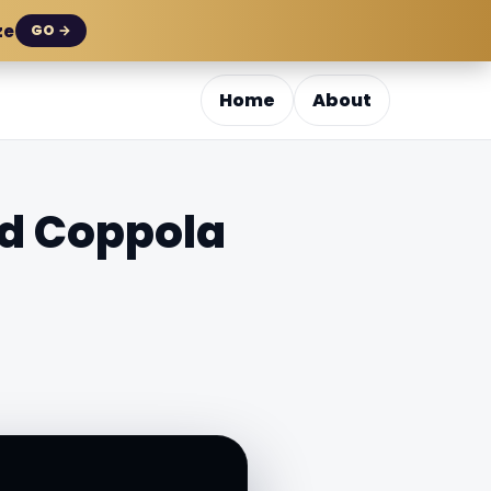
ze
GO →
Home
About
rd Coppola