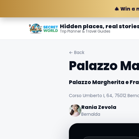
🎄 Win a 
Hidden places, real storie
Trip Planner & Travel Guides
← Back
Palazzo Ma
Palazzo Margherita e Fr
Corso Umberto I, 64, 75012 Bernal
Rania Zevola
Bernalda