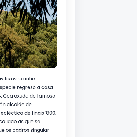
áis luxosos unha
specie regreso a casa
04. Coa axuda do famoso
ón alcalde de
cléctica de finais '800,
ca lado ás que se
e os cadros singular