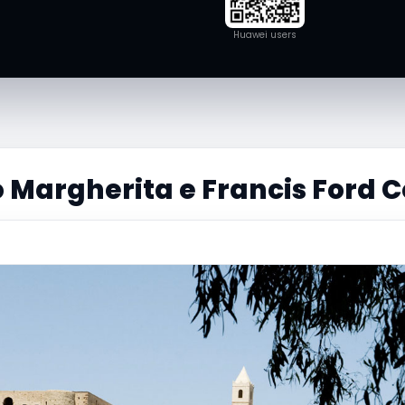
Huawei users
 Margherita e Francis Ford 