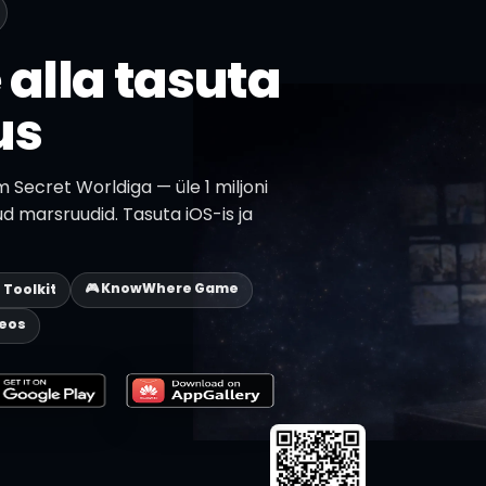
 alla tasuta
us
Secret Worldiga — üle 1 miljoni
ud marsruudid. Tasuta iOS-is ja
🎮 KnowWhere Game
p Toolkit
deos