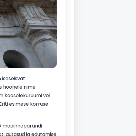
 iseseisvat
dis hoonele nime
igem koosolekuruumi või
Eriti esimese korruse
CO maailmapärandi
ati autasud ja edutamise