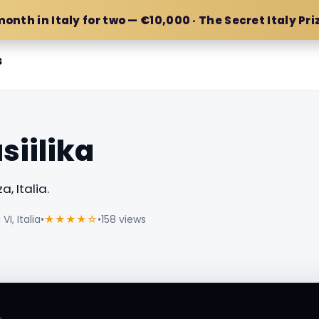
month in Italy for two — €10,000 · The Secret Italy Pri
s
siilika
, Italia.
I, Italia
•
★★★★☆
•
158 views