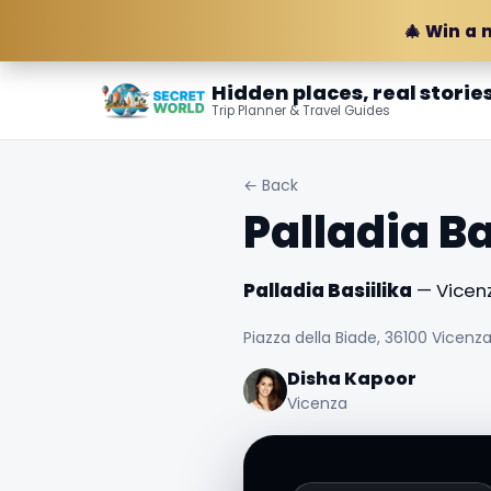
🎄 Win a 
Hidden places, real storie
Trip Planner & Travel Guides
← Back
Palladia Ba
Palladia Basiilika
— Vicenza
Piazza della Biade, 36100 Vicenza V
Disha Kapoor
Vicenza