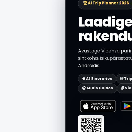
🏆 AI Trip Planner 2026
Laadige
rakend
Avastage Vicenza parim 
sihtkoha. Isikupärastat
Androidis.
🧠 AI Itineraries
🎒 Tri
🎧 Audio Guides
📹 Vi