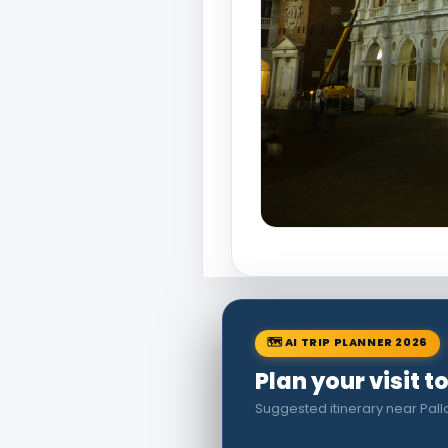
🗺 AI TRIP PLANNER 2026
Plan your visit t
Suggested itinerary near Palla