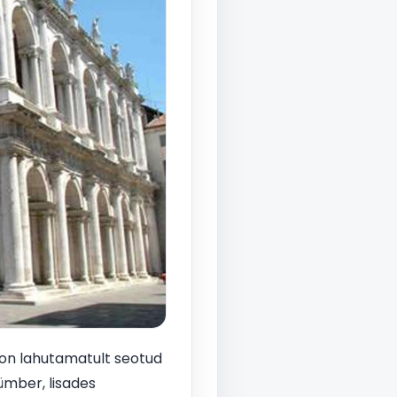
i on lahutamatult seotud
ümber, lisades