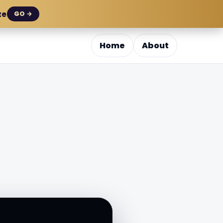
ze
GO →
Home
About