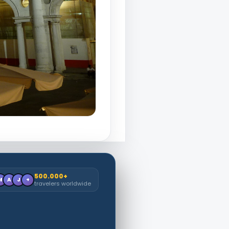
500.000+
M
A
J
+
travelers worldwide