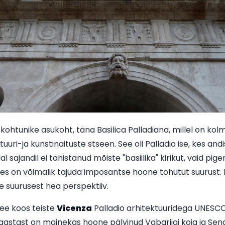
kohtunike asukoht, täna Basilica Palladiana, millel on kolm
uuri-ja kunstinäituste stseen. See oli Palladio ise, kes an
al sajandil ei tähistanud mõiste "basiilika" kirikut, vaid p
sees on võimalik tajuda imposantse hoone tohutut suurust. 
e suurusest hea perspektiiv.
see koos teiste
Vicenza
Palladio arhitektuuridega UNES
 aastast on mainekas hoone pälvinud Vabariigi koja ja Sen