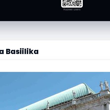
Huawei users
a Basiilika