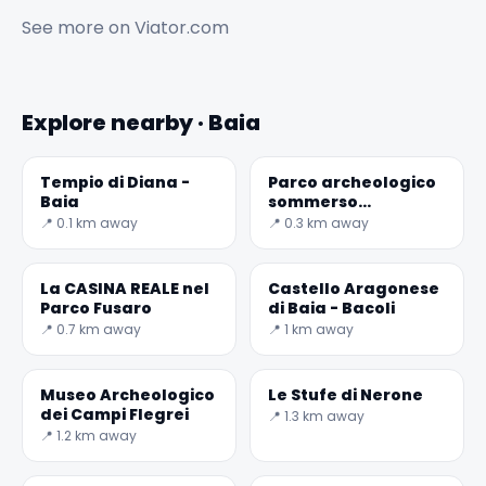
See more on
Viator.com
Explore nearby · Baia
Tempio di Diana -
Parco archeologico
Baia
sommerso
dell'antica Baia |
📍 0.1 km away
📍 0.3 km away
Campania
La CASINA REALE nel
Castello Aragonese
Parco Fusaro
di Baia - Bacoli
📍 0.7 km away
📍 1 km away
Museo Archeologico
Le Stufe di Nerone
dei Campi Flegrei
📍 1.3 km away
📍 1.2 km away