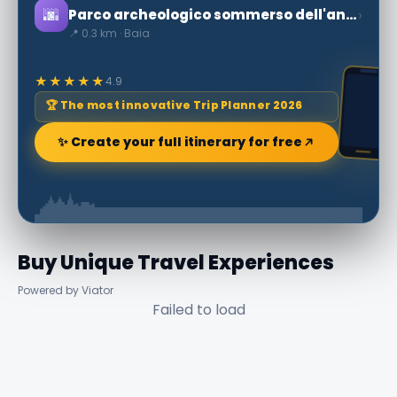
🌆
›
Parco archeologico sommerso dell'antica Baia | Campania
📍 0.3 km · Baia
★★★★★
4.9
🏆 The most innovative Trip Planner 2026
✨ Create your full itinerary for free
Buy Unique Travel Experiences
Powered by Viator
Failed to load