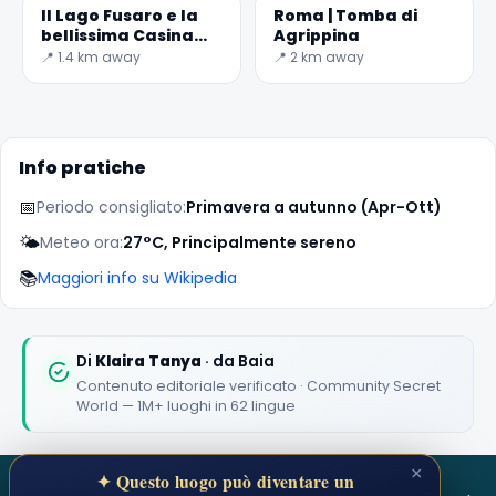
Il Lago Fusaro e la
Roma | Tomba di
bellissima Casina
Agrippina
Vanvitelliana
📍 1.4 km away
📍 2 km away
✕
Info pratiche
📅
Periodo consigliato:
Primavera a autunno (Apr-Ott)
🌤️
Meteo ora:
27°C, Principalmente sereno
📚
Maggiori info su Wikipedia
🏆
🏆 #1 Trip Planner 2026
Rated best travel app worldwide
Di
Klaira Tanya
· da Baia
Contenuto editoriale verificato · Community Secret
★★★★★
World — 1M+ luoghi in 62 lingue
Keep Exploring the World
×
✦ Questo luogo può diventare un
1,000,000+ places in your pocket. Free.