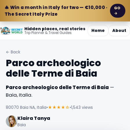
🎄 Win a month in Italy for two — €10,000 ·
GO
→
The Secret Italy Prize
Hidden places, real stories
Home
About
Trip Planner & Travel Guides
← Back
Parco archeologico
delle Terme di Baia
Parco archeologico delle Terme di Baia
—
Baia, Italia.
80070 Baia NA, Italia
•
★★★★☆
•
1,543 views
Klaira Tanya
Baia