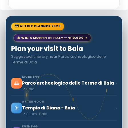
🗺 AI TRIP PLANNER 2026
🎄 WIN A MONTH IN ITALY — €10,000 →
Plan your visit to Baia
Suggested itinerary near Parco archeologico delle
Terme di Baia
MORNING
🌅
›
Parco archeologico delle Terme di Baia
📍 Baia
AFTERNOON
☀️
›
Tempio di Diana - Baia
📍 0.1 km · Baia
EVENING