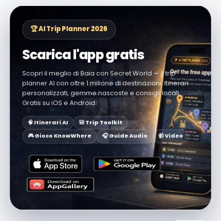
🏆 AI Trip Planner 2026
Scarica l'app gratis
Scopri il meglio di Baia con Secret World — il trip
planner AI con oltre 1 milione di destinazioni. Itinerari
personalizzati, gemme nascoste e consigli locali.
Gratis su iOS e Android.
🧠 Itinerari AI
🎒 Trip Toolkit
🎮 Gioco KnowWhere
🎧 Guide Audio
📹 Video