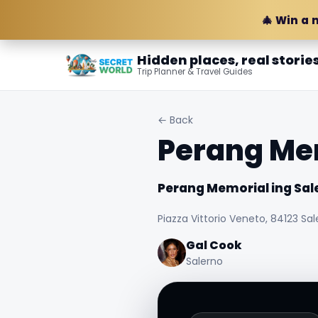
🎄 Win a 
Hidden places, real storie
Trip Planner & Travel Guides
← Back
Perang Mem
Perang Memorial ing Sal
Piazza Vittorio Veneto, 84123 Sale
Gal Cook
Salerno