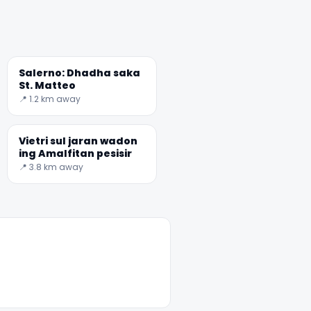
Salerno: Dhadha saka
St. Matteo
📍 1.2 km away
Vietri sul jaran wadon
ing Amalfitan pesisir
📍 3.8 km away