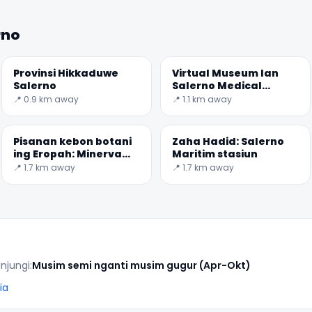
rno
✕
Provinsi Hikkaduwe
Virtual Museum lan
Salerno
Salerno Medical
School
📍 0.9 km away
📍 1.1 km away
Pisanan kebon botani
Zaha Hadid: Salerno
ing Eropah: Minerva
Maritim stasiun
Taman
📍 1.7 km away
📍 1.7 km away
🏆
🏆 #1 Trip Planner 2026
Rated best travel app worldwide
njungi:
Musim semi nganti musim gugur (Apr-Okt)
★★★★★
ia
Keep Exploring the World