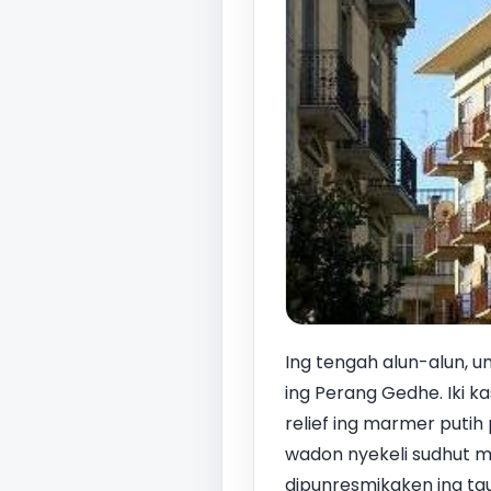
Ing tengah alun-alun, u
ing Perang Gedhe. Iki k
relief ing marmer putih
wadon nyekeli sudhut m
dipunresmikaken ing tau