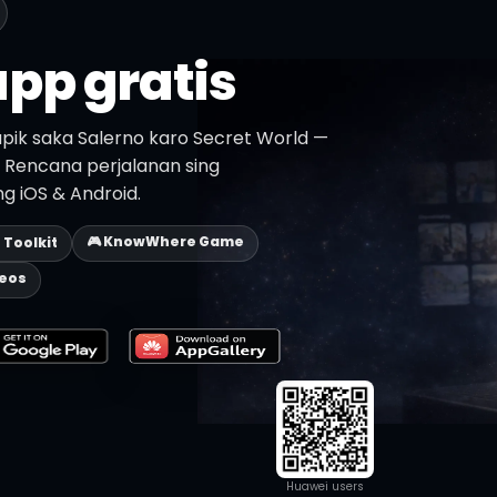
pp gratis
pik saka Salerno karo Secret World —
n. Rencana perjalanan sing
ing iOS & Android.
🎮 KnowWhere Game
p Toolkit
deos
Huawei users