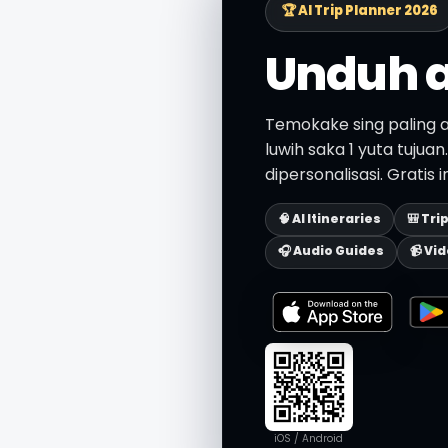
🏆 AI Trip Planner 2026
Unduh a
Temokake sing paling a
luwih saka 1 yuta tujua
dipersonalisasi. Gratis 
🧠 AI Itineraries
🎒 Tri
🎧 Audio Guides
📹 Vi
iOS / Android