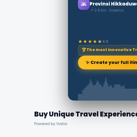
🌆
Provinsi Hikkaduw
📍 0.9 km · Salerno
★★★★★
4.9
🏆 The most innovative T
✨ Create your full iti
Buy Unique Travel Experienc
Powered by Viator