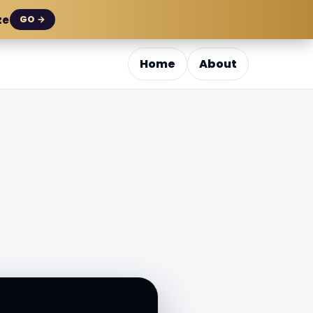
ze
GO →
Home
About