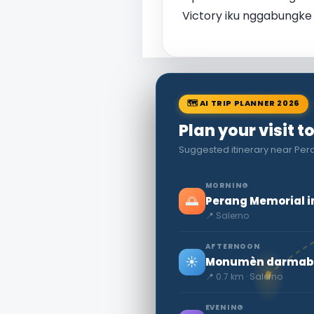
Victory iku nggabungke
🗺 AI TRIP PLANNER 2026
Plan your visit t
Suggested itinerary near Per
MORNING
🌅
Perang Memorial i
📍 Salerno
AFTERNOON
☀️
📍 0.7 km · Salerno
EVENING