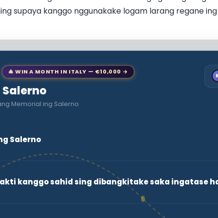
 ing supaya kanggo nggunakake logam larang regane ing 
🎄 WIN A MONTH IN ITALY — €10,000 →
o Salerno
ang Memorial ing Salerno
ng Salerno