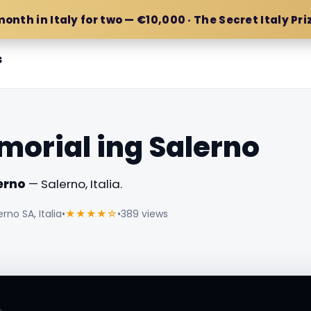
month in Italy for two — €10,000 · The Secret Italy Pri
s
orial ing Salerno
erno
— Salerno, Italia.
rno SA, Italia
•
★★★★☆
•
389 views