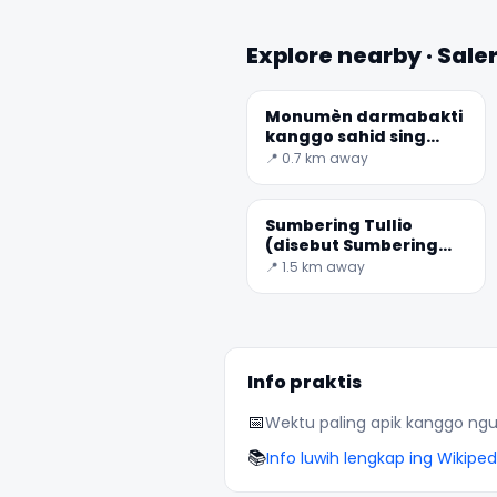
Explore nearby · Sale
Monumèn darmabakti
kanggo sahid sing
dibangkitake saka
📍 0.7 km away
ingatase hak Bebas,
ngandika dening
salernitans uga
Sumbering Tullio
patung
(disebut Sumbering
Aesculapius)
📍 1.5 km away
Info praktis
📅
Wektu paling apik kanggo ngu
📚
Info luwih lengkap ing Wikiped