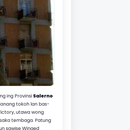
ng ing Provinsi
Salerno
 lanang tokoh lan bas-
Victory, utawa wong
e saka tembaga. Patung
aun sawise Winged