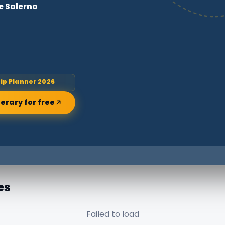
e Salerno
rip Planner 2026
nerary for free
es
Failed to load