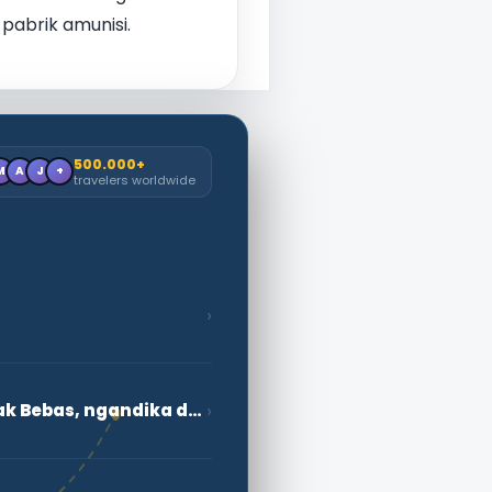
pabrik amunisi.
500.000+
M
A
J
+
travelers worldwide
›
›
Monumèn darmabakti kanggo sahid sing dibangkitake saka ingatase hak Bebas, ngandika dening salernitans uga patung