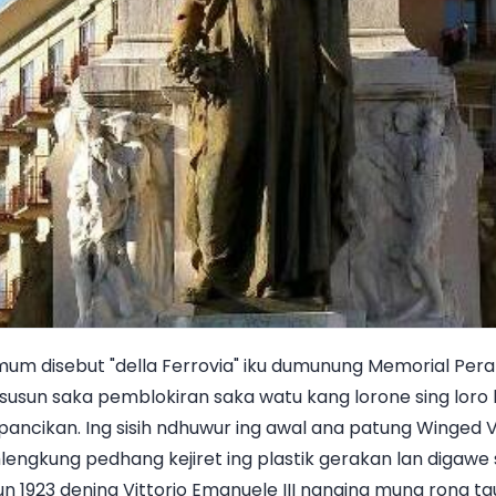
mum disebut "della Ferrovia" iku dumunung Memorial Pera
asusun saka pemblokiran saka watu kang lorone sing loro
 pancikan. Ing sisih ndhuwur ing awal ana patung Winged 
lengkung pedhang kejiret ing plastik gerakan lan digaw
n 1923 dening Vittorio Emanuele III nanging mung rong t