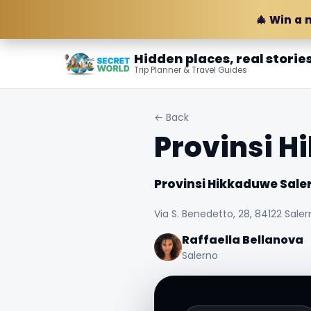
🎄 Win a 
Hidden places, real storie
Trip Planner & Travel Guides
← Back
Provinsi H
Provinsi Hikkaduwe Sale
Via S. Benedetto, 28, 84122 Salern
Raffaella Bellanova
Salerno