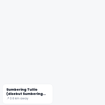
Sumbering Tullio
(disebut Sumbering
Aesculapius)
📍 0.6 km away