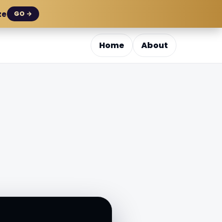
ze
GO →
Home
About