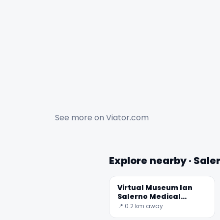
See more on
Viator.com
Explore nearby · Sale
Virtual Museum lan
Salerno Medical
School
📍 0.2 km away