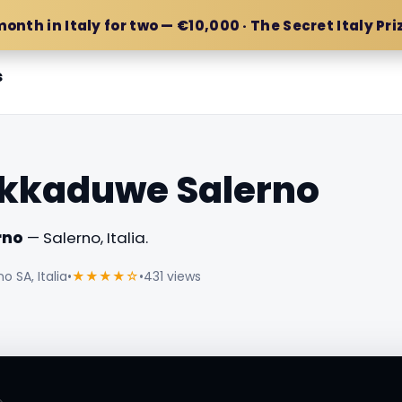
month in Italy for two — €10,000 · The Secret Italy Pri
s
ikkaduwe Salerno
rno
— Salerno, Italia.
o SA, Italia
•
★★★★☆
•
431 views