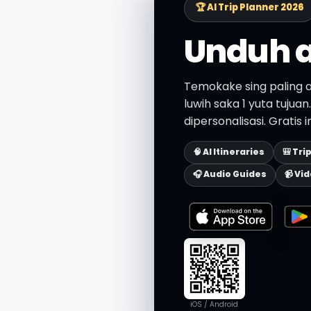
🏆 AI Trip Planner 2026
Unduh a
Temokake sing paling a
luwih saka 1 yuta tujua
dipersonalisasi. Gratis 
🧠 AI Itineraries
🎒 Tri
🎧 Audio Guides
📹 Vi
iOS / Android