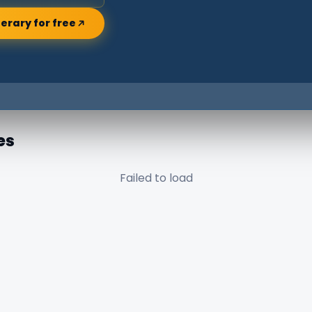
nerary for free
es
Failed to load