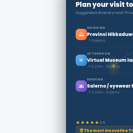
Plan your visit t
Suggested itinerary near Pro
MORNING
🌅
Provinsi Hikkaduw
📍 Salerno
AFTERNOON
☀️
Virtual Museum la
📍 0.2 km · Salerno
EVENING
🌆
Salerno / eyewea
📍 0.3 km · Salerno
★★★★★
4.9
🏆 The most innovative T