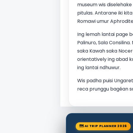
museum wis diselehake i
pitulas. Antarane iki k
Romawi umur Aphrodite 
Ing lemah lantai page b
Palinuro, Sala Consilina
saka Kawah saka Nocera
orientatively ing abad 
ing lantai ndhuwur.
Wis padha puisi Ungaret
reca prunggu bagéan sa
🗺 AI TRIP PLANNER 2026