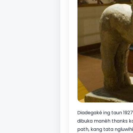
Diadegaké ing taun 192
dibuka manèh thanks kan
path, kang tata ngluwih