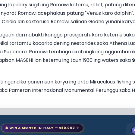
ng lapidary sugih ing Romawi ketemu, relief, patung dit
ita nyorot Romawi acephalous patung "Venus karo dolphin",
Cnidia lan sakteruse Romawi salinan Gedhe yunani kary
agean darmabakti kanggo prasejarah, karo ketemu saka E
. Nilai tartamtu kacarita dening nestorides saka Athena Lu
 Superiore. Romawi tembaga sirah ingkang nggambaraken
kapisan MASEHI lan ketemu ing taun 1930 ing waters saka
S
ti ngandika panemuan karya ing crita Miraculous fishing s
ka Pameran Internasional Monumental Perunggu saka He
🎄 WIN A MONTH IN ITALY — €10,000 →