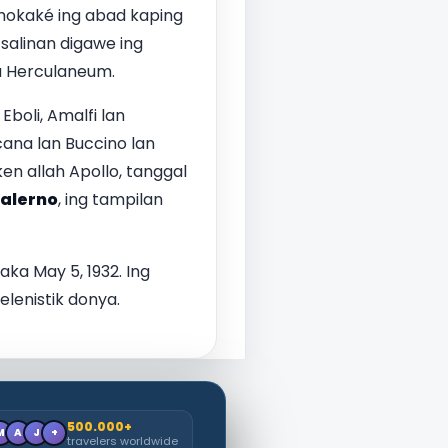
emokaké ing abad kaping
 salinan digawe ing
a Herculaneum.
boli, Amalfi lan
cana lan Buccino lan
 allah Apollo, tanggal
alerno
, ing tampilan
aka May 5, 1932. Ing
lenistik donya.
500.000+
M
A
J
+
travelers worldwide