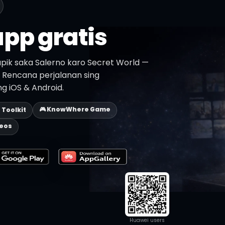
pp gratis
pik saka Salerno karo Secret World —
n. Rencana perjalanan sing
ing iOS & Android.
🎮 KnowWhere Game
p Toolkit
deos
Huawei users