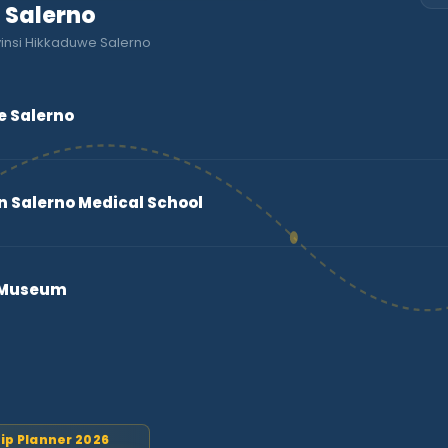
o Salerno
vinsi Hikkaduwe Salerno
e Salerno
n Salerno Medical School
r Museum
rip Planner 2026