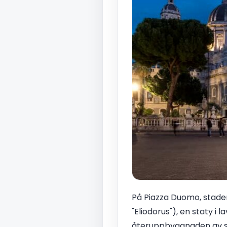
På Piazza Duomo, staden
"Eliodorus"), en staty i
återuppbyggnaden av sta