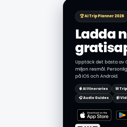
🏆 AI Trip Planner 2026
Ladda n
gratisa
Upptäck det bästa av 
miljon resmål. Personli
på iOS och Android.
🧠 AI Itineraries
🎒 Tri
🎧 Audio Guides
📹 Vi