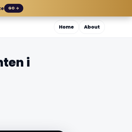
ze
GO →
Home
About
ten i