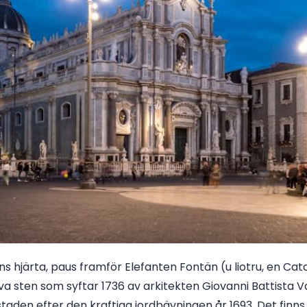
s hjärta, paus framför Elefanten Fontän (u liotru, en Cat
 lava sten som syftar 1736 av arkitekten Giovanni Battista 
den efter den kraftiga jordbävningen år 1693. Det finn