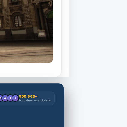
500.000+
M
A
J
+
travelers worldwide