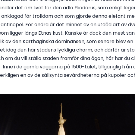
 handlar det om livet för den ädla Eliodorus, som enligt le
 anklagad för trolldom och som gjorde denna elefant med
nstantinopel. För andra är det minnet av en utdöd art av dv
m ligger längs Etnas kust. Kanske är dock den mest sann
relik av den Karthaginska dominansen, som senare blev en
r det idag den här stadens lyckliga charm, och därför är 
ch om du vill ställa staden framför dina ögon, här har du
. Inne i de gamla väggarna på 1500-talet, tillgänglig från 
 verkligen en av de sällsynta sevärdheterna på kupoler o