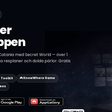
er
ppen
Catania med Secret World — över 1
ga resplaner och dolda pärlor. Gratis
🎮 KnowWhere Game
p Toolkit
deos