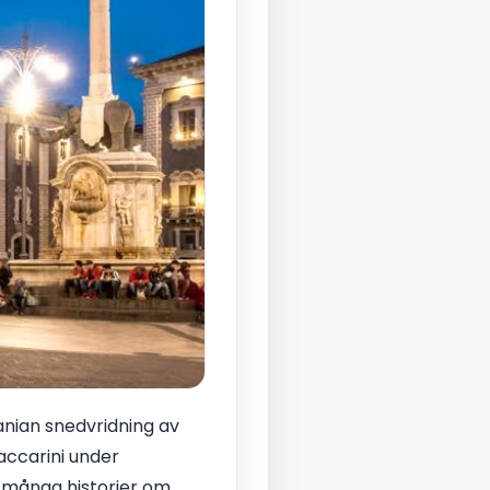
anian snedvridning av
Vaccarini under
s många historier om