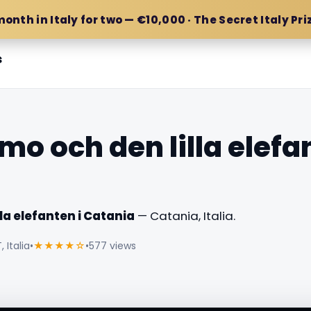
month in Italy for two — €10,000 · The Secret Italy Pri
s
o och den lilla elefan
la elefanten i Catania
— Catania, Italia.
 Italia
•
★★★★☆
•
577 views