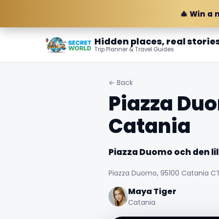
🎄 Win a 
Hidden places, real storie
Trip Planner & Travel Guides
← Back
Piazza Duom
Catania
Piazza Duomo och den lil
Piazza Duomo, 95100 Catania CT,
Maya Tiger
Catania