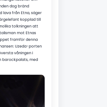
genden dog bränd
 lava från Etna, säger
ärgelefant kopplad till
olika tolkningen att
 talisman mot Etnas
stoppet framför denna
 chansen: Uzeda-porten
översta våningen i
ch barockpalats, med