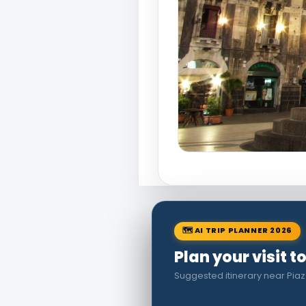
🗺 AI TRIP PLANNER 2026
Plan your visit t
Suggested itinerary near Piaz