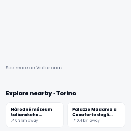
See more on
Viator.com
Explore nearby · Torino
Národné múzeum
Palazzo Madama a
talianskeho
Casaforte degli
Risorgimento
Acaja - tajný svet
📍 0.3 km away
📍 0.4 km away