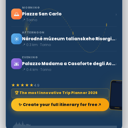
MORNING
🌅
›
Piazza San Carlo
📍 Torino
AFTERNOON
☀️
›
Národné múzeum talianskeho Risorgimento
📍 0.3 km · Torino
EVENING
🌆
›
Palazzo Madama a Casaforte degli Acaja - tajný svet
📍 0.4 km · Torino
★★★★★
4.9
🏆 The most innovative Trip Planner 2026
✨ Create your full itinerary for free