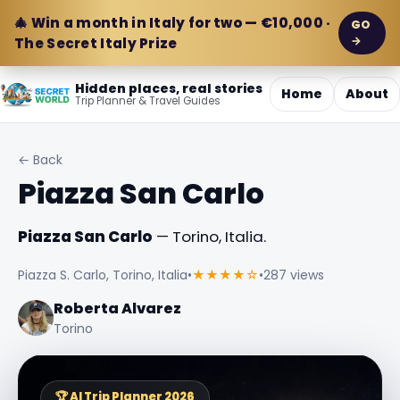
🎄 Win a month in Italy for two — €10,000 ·
GO
→
The Secret Italy Prize
Hidden places, real stories
Home
About
Trip Planner & Travel Guides
← Back
Piazza San Carlo
Piazza San Carlo
— Torino, Italia.
Piazza S. Carlo, Torino, Italia
•
★★★★☆
•
287 views
Roberta Alvarez
Torino
🏆 AI Trip Planner 2026