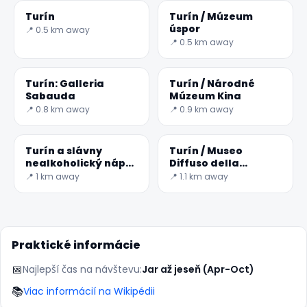
Turín
Turín / Múzeum
úspor
📍 0.5 km away
📍 0.5 km away
Turín: Galleria
Turín / Národné
Sabauda
Múzeum Kina
📍 0.8 km away
📍 0.9 km away
Turín a slávny
Turín / Museo
nealkoholický nápoj
Diffuso della
Bicerin
Resistenza
📍 1 km away
📍 1.1 km away
Praktické informácie
📅
Najlepší čas na návštevu:
Jar až jeseň (Apr-Oct)
📚
Viac informácií na Wikipédii