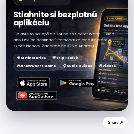
Stiahnite si bezplatnú
aplikáciu
Objavte to najlepšie z Torino so Secret World — viac
ako 1 milión destinácií. Personalizované itineráre a
skryté klenoty. Zadarmo na iOS a Android.
🧠 AI Itineraries
🎒 Trip Toolkit
🎮 KnowWhere Game
🎧 Audio Guides
📹 Videos
Share ↗