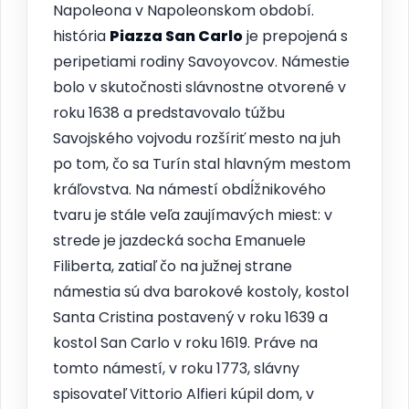
Napoleona v Napoleonskom období.
história
Piazza San Carlo
je prepojená s
peripetiami rodiny Savoyovcov. Námestie
bolo v skutočnosti slávnostne otvorené v
roku 1638 a predstavovalo túžbu
Savojského vojvodu rozšíriť mesto na juh
po tom, čo sa Turín stal hlavným mestom
kráľovstva. Na námestí obdĺžnikového
tvaru je stále veľa zaujímavých miest: v
strede je jazdecká socha Emanuele
Filiberta, zatiaľ čo na južnej strane
námestia sú dva barokové kostoly, kostol
Santa Cristina postavený v roku 1639 a
kostol San Carlo v roku 1619. Práve na
tomto námestí, v roku 1773, slávny
spisovateľ Vittorio Alfieri kúpil dom, v