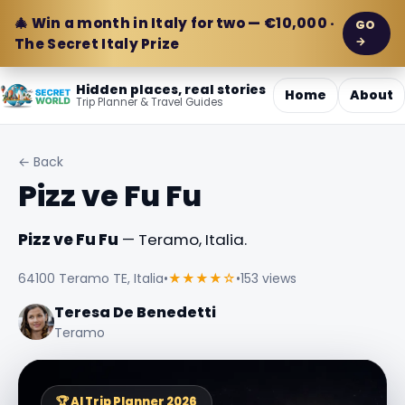
🎄 Win a month in Italy for two — €10,000 ·
GO
→
The Secret Italy Prize
Hidden places, real stories
Home
About
Trip Planner & Travel Guides
← Back
Pizz ve Fu Fu
Pizz ve Fu Fu
— Teramo, Italia.
64100 Teramo TE, Italia
•
★★★★☆
•
153 views
Teresa De Benedetti
Teramo
🏆 AI Trip Planner 2026