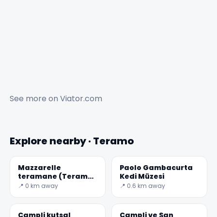
See more on
Viator.com
Explore nearby · Teramo
Mazzarelle
Paolo Gambacurta
teramane (Teramo
Kedi Müzesi
Kuzu ruloları)
📍 0 km away
📍 0.6 km away
Campli kutsal
Campli ve San