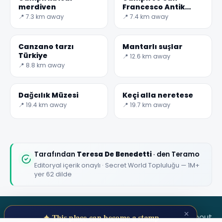
merdiven
Francesco Antik
Manastırı Müzesi
📍 7.3 km away
📍 7.4 km away
Canzano tarzı
Mantarlı suşlar
Türkiye
📍 12.6 km away
📍 8.8 km away
Dağcılık Müzesi
Keçi alla neretese
📍 19.4 km away
📍 19.7 km away
Tarafından
Teresa De Benedetti
· den Teramo
Editoryal içerik onaylı · Secret World Topluluğu — 1M+
yer 62 dilde
×
SECRET WORLD
Terms
Privacy
About
✦ This place can become a stamp