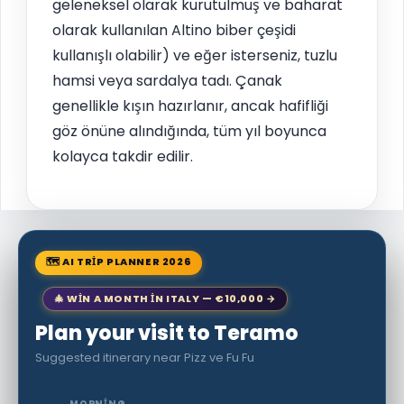
geleneksel olarak kurutulmuş ve baharat
olarak kullanılan Altino biber çeşidi
kullanışlı olabilir) ve eğer isterseniz, tuzlu
hamsi veya sardalya tadı. Çanak
genellikle kışın hazırlanır, ancak hafifliği
göz önüne alındığında, tüm yıl boyunca
kolayca takdir edilir.
🗺 AI TRIP PLANNER 2026
🎄 WIN A MONTH IN ITALY — €10,000 →
Plan your visit to Teramo
Suggested itinerary near Pizz ve Fu Fu
MORNING