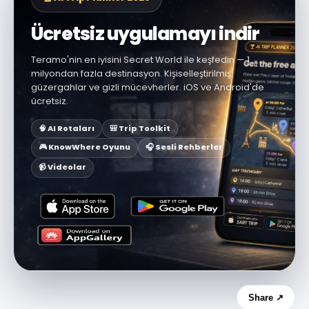
Ücretsiz uygulamayı indir
Teramo'nin en iyisini Secret World ile keşfedin — 1
milyondan fazla destinasyon. Kişiselleştirilmiş
güzergahlar ve gizli mücevherler. iOS ve Android'de
ücretsiz.
🧠 AI Rotaları
🎒 Trip Toolkit
🎮 KnowWhere Oyunu
🎧 Sesli Rehberler
📹 Videolar
Share ↗