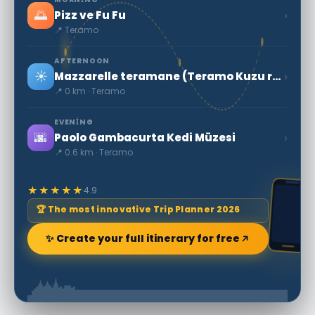
🌅
›
Pizz ve Fu Fu
📍 Teramo
AFTERNOON
☀️
›
Mazzarelle teramane (Teramo Kuzu ruloları)
📍 0 km · Teramo
EVENING
🌆
›
Paolo Gambacurta Kedi Müzesi
📍 0.6 km · Teramo
★★★★★
4.9
🏆 The most innovative Trip Planner 2026
✨ Create your full itinerary for free