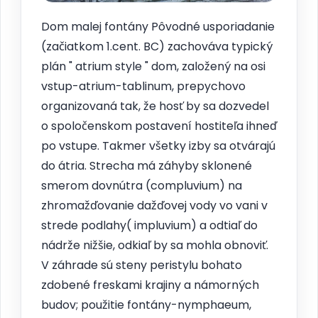
Dom malej fontány Pôvodné usporiadanie
(začiatkom 1.cent. BC) zachováva typický
plán " atrium style " dom, založený na osi
vstup-atrium-tablinum, prepychovo
organizovaná tak, že hosť by sa dozvedel
o spoločenskom postavení hostiteľa ihneď
po vstupe. Takmer všetky izby sa otvárajú
do átria. Strecha má záhyby sklonené
smerom dovnútra (compluvium) na
zhromažďovanie dažďovej vody vo vani v
strede podlahy( impluvium) a odtiaľ do
nádrže nižšie, odkiaľ by sa mohla obnoviť.
V záhrade sú steny peristylu bohato
zdobené freskami krajiny a námorných
budov; použitie fontány-nymphaeum,