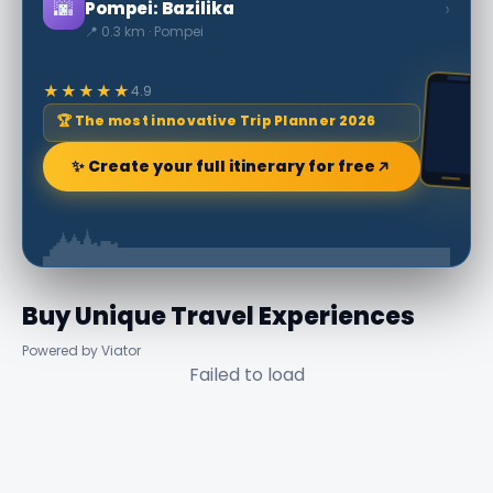
🌆
›
Pompei: Bazilika
📍 0.3 km · Pompei
★★★★★
4.9
🏆 The most innovative Trip Planner 2026
✨ Create your full itinerary for free
Buy Unique Travel Experiences
Powered by Viator
Failed to load