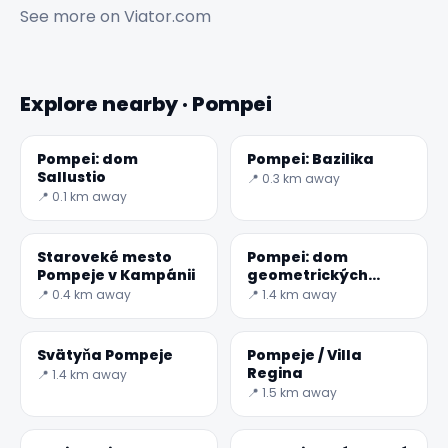
See more on
Viator.com
Explore nearby · Pompei
Pompei: dom
Pompei: Bazilika
Sallustio
📍 0.3 km away
📍 0.1 km away
Staroveké mesto
Pompei: dom
Pompeje v Kampánii
geometrických
mozaík
📍 0.4 km away
📍 1.4 km away
Svätyňa Pompeje
Pompeje / Villa
Regina
📍 1.4 km away
📍 1.5 km away