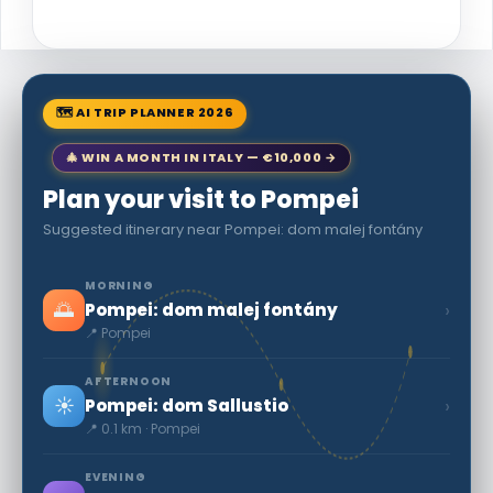
🗺 AI TRIP PLANNER 2026
🎄 WIN A MONTH IN ITALY — €10,000 →
Plan your visit to Pompei
Suggested itinerary near Pompei: dom malej fontány
MORNING
🌅
›
Pompei: dom malej fontány
📍 Pompei
AFTERNOON
☀️
›
Pompei: dom Sallustio
📍 0.1 km · Pompei
EVENING