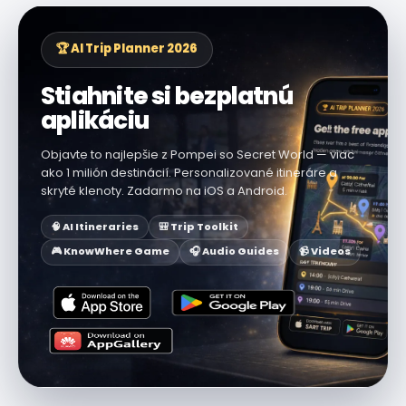
🏆 AI Trip Planner 2026
Stiahnite si bezplatnú
aplikáciu
Objavte to najlepšie z Pompei so Secret World — viac
ako 1 milión destinácií. Personalizované itineráre a
skryté klenoty. Zadarmo na iOS a Android.
🧠 AI Itineraries
🎒 Trip Toolkit
🎮 KnowWhere Game
🎧 Audio Guides
📹 Videos