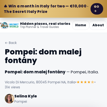
🎄 Win a month in Italy for two — €10,000 ·
GO
→
The Secret Italy Prize
Hidden places, real stories
Home
About
Trip Planner & Travel Guides
← Back
Pompei: dom malej
fontány
Pompei: dom malej fontány
— Pompei, Italia.
Vicolo Di Mercurio, 80045 Pompei NA, Italia
•
★★★★☆
•
314 views
Selina Kyle
Pompei