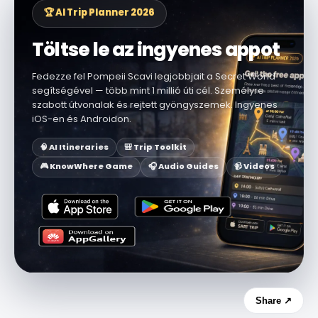
🏆 AI Trip Planner 2026
Töltse le az ingyenes appot
Fedezze fel Pompeii Scavi legjobbjait a Secret World
segítségével — több mint 1 millió úti cél. Személyre
szabott útvonalak és rejtett gyöngyszemek. Ingyenes
iOS-en és Androidon.
🧠 AI Itineraries
🎒 Trip Toolkit
🎮 KnowWhere Game
🎧 Audio Guides
📹 Videos
Share ↗