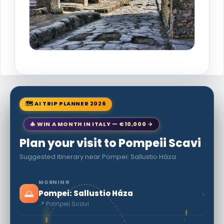
🗺 AI TRIP PLANNER 2026
🎄 WIN A MONTH IN ITALY — €10,000 →
Plan your visit to Pompeii Scavi
Suggested itinerary near Pompei: Sallustio Háza
MORNING
🌅
›
Pompei: Sallustio Háza
📍 Pompeii Scavi