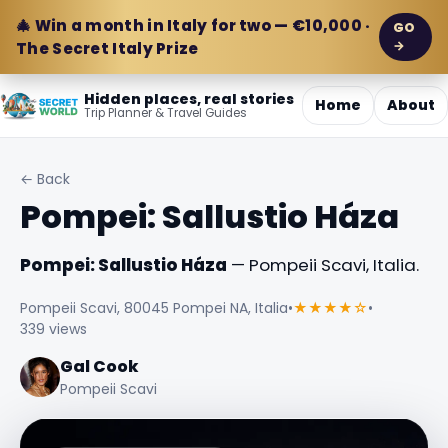
🎄 Win a month in Italy for two — €10,000 ·
GO
→
The Secret Italy Prize
Hidden places, real stories
Home
About
Trip Planner & Travel Guides
← Back
Pompei: Sallustio Háza
Pompei: Sallustio Háza
— Pompeii Scavi, Italia.
Pompeii Scavi, 80045 Pompei NA, Italia
•
★★★★☆
•
339 views
Gal Cook
Pompeii Scavi