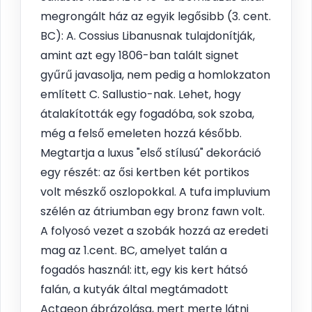
megrongált ház az egyik legősibb (3. cent.
BC): A. Cossius Libanusnak tulajdonítják,
amint azt egy 1806-ban talált signet
gyűrű javasolja, nem pedig a homlokzaton
említett C. Sallustio-nak. Lehet, hogy
átalakították egy fogadóba, sok szoba,
még a felső emeleten hozzá később.
Megtartja a luxus "első stílusú" dekoráció
egy részét: az ősi kertben két portikos
volt mészkő oszlopokkal. A tufa impluvium
szélén az átriumban egy bronz fawn volt.
A folyosó vezet a szobák hozzá az eredeti
mag az 1.cent. BC, amelyet talán a
fogadós használ: itt, egy kis kert hátsó
falán, a kutyák által megtámadott
Actaeon ábrázolása, mert merte látni