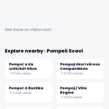
See more on
Viator.com
Explore nearby · Pompeii Scavi
Pompei: a kis
Pompeji ókori városa
szökőkút Háza
Campaniában
📍 0.1 km away
📍 0.3 km away
Pompei: A Bazilika
Pompeji / Villa
Regina
📍 0.3 km away
📍 1.5 km away