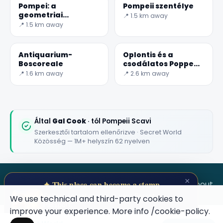
Pompei: a
Pompeii szentélye
geometriai
📍 1.5 km away
mozaikok Háza
📍 1.5 km away
Antiquarium-
Oplontis és a
Boscoreale
csodálatos Poppea
Villa
📍 1.6 km away
📍 2.6 km away
Által
Gal Cook
· tól Pompeii Scavi
Szerkesztői tartalom ellenőrizve · Secret World
Közösség — 1M+ helyszín 62 nyelven
×
SECRET WORLD
Terms
Privacy
About
✦ This place can become a stamp
Collect secret places in your Secret
We use technical and third-party cookies to
Passport.
improve your experience. More info
/cookie-policy
.
Open your Passport →