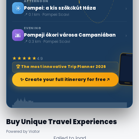
AFTERNOON
☀️
›
Pompei: a kis szökőkút Háza
📍 0.1 km · Pompeii Scavi
EVENING
🌆
›
Pompeji ókori városa Campaniában
📍 0.3 km · Pompeii Scavi
★★★★★
4.9
🏆 The most innovative Trip Planner 2026
✨ Create your full itinerary for free
Buy Unique Travel Experiences
Powered by Viator
Failed to load