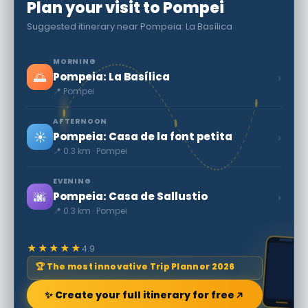
Plan your visit to Pompei
Suggested itinerary near Pompeia: La Basílica
MORNING
🌅
›
Pompeia: La Basílica
📍 Pompei
AFTERNOON
☀️
›
Pompeia: Casa de la font petita
📍 0.3 km · Pompei
EVENING
🌆
›
Pompeia: Casa de Sallustio
📍 0.3 km · Pompei
★★★★★
4.9
🏆 The most innovative Trip Planner 2026
✨ Create your full itinerary for free