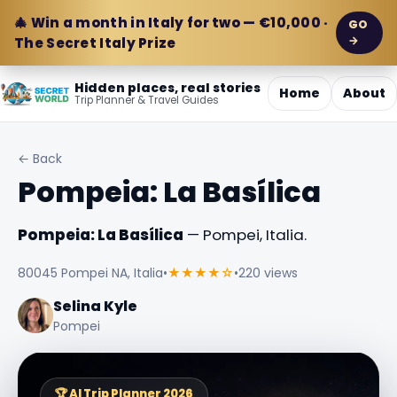
🎄 Win a month in Italy for two — €10,000 ·
GO
→
The Secret Italy Prize
Hidden places, real stories
Home
About
Trip Planner & Travel Guides
← Back
Pompeia: La Basílica
Pompeia: La Basílica
— Pompei, Italia.
80045 Pompei NA, Italia
•
★★★★☆
•
220 views
Selina Kyle
Pompei
🏆 AI Trip Planner 2026