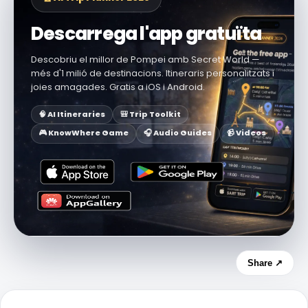
Descarrega l'app gratuïta
Descobriu el millor de Pompei amb Secret World —
més d'1 milió de destinacions. Itineraris personalitzats i
joies amagades. Gratis a iOS i Android.
🧠 AI Itineraries
🎒 Trip Toolkit
🎮 KnowWhere Game
🎧 Audio Guides
📹 Videos
Share ↗