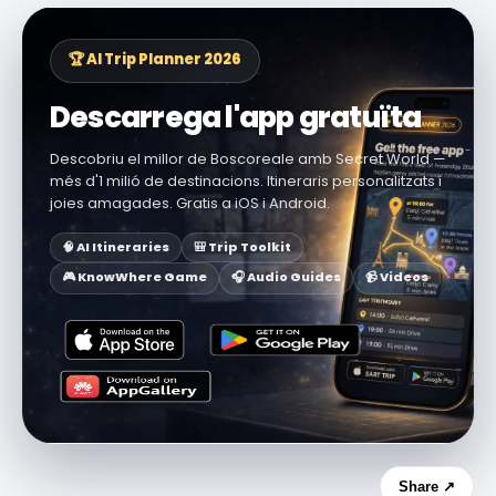
🏆 AI Trip Planner 2026
Descarrega l'app gratuïta
Descobriu el millor de Boscoreale amb Secret World —
més d'1 milió de destinacions. Itineraris personalitzats i
joies amagades. Gratis a iOS i Android.
🧠 AI Itineraries
🎒 Trip Toolkit
🎮 KnowWhere Game
🎧 Audio Guides
📹 Videos
Share ↗