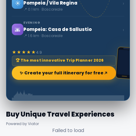
☀️
›
Pompeia / Vila Regina
📍 0.1 km · Boscoreale
EVENING
🌆
›
Pompeia: Casa de Sallustio
📍 1.6 km · Boscoreale
★★★★★
4.9
🏆 The most innovative Trip Planner 2026
✨ Create your full itinerary for free
Buy Unique Travel Experiences
Powered by Viator
Failed to load