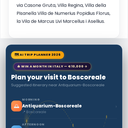
via Casone Gruta, Villa Regina, Villa della
Pisanella Villa de Numerius Popidius Florus,
la Vila de Marcus Livi Marcellus i Asellius.
🗺 AI TRIP PLANNER 2026
🎄 WIN A MONTH IN ITALY — €10,000 →
Plan your visit to Boscoreale
Suggested itinerary near Antiquarium-Boscoreale
MORNING
🌅
›
Antiquarium-Boscoreale
📍 Boscoreale
AFTERNOON