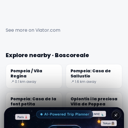
See more on
Viator.com
Explore nearby · Boscoreale
Pompeia / Vila
Pompeia: Casa de
Regina
Sallustio
📍 0.1 km away
📍 1.6 km away
Pompeia: Casa de la
Oplontis i la preciosa
font petita
Villa de Poppea
📍 1.6 km away
📍 1.6 km away
✕
Pompeia: La Basílica
El santuari de