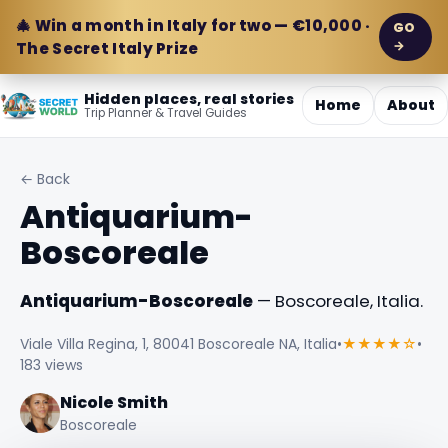
🎄 Win a month in Italy for two — €10,000 ·
GO
→
The Secret Italy Prize
Hidden places, real stories
Home
About
Trip Planner & Travel Guides
← Back
Antiquarium-
Boscoreale
Antiquarium-Boscoreale
— Boscoreale, Italia.
Viale Villa Regina, 1, 80041 Boscoreale NA, Italia
•
★★★★☆
•
183 views
Nicole Smith
Boscoreale