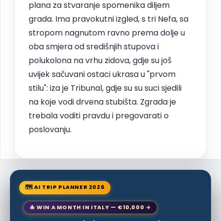
plana za stvaranje spomenika diljem
grada. Ima pravokutni izgled, s tri Nefa, sa
stropom nagnutom ravno prema dolje u
oba smjera od središnjih stupova i
polukolona na vrhu zidova, gdje su još
uvijek sačuvani ostaci ukrasa u "prvom
stilu": iza je Tribunal, gdje su su suci sjedili
na koje vodi drvena stubišta. Zgrada je
trebala voditi pravdu i pregovarati o
poslovanju.
🗺 AI TRIP PLANNER 2026
🎄 WIN A MONTH IN ITALY — €10,000 →