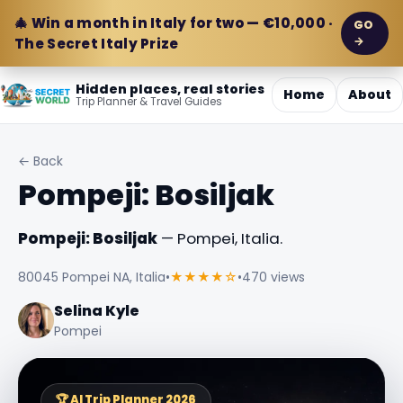
🎄 Win a month in Italy for two — €10,000 ·
GO
→
The Secret Italy Prize
Hidden places, real stories
Home
About
Trip Planner & Travel Guides
← Back
Pompeji: Bosiljak
Pompeji: Bosiljak
— Pompei, Italia.
80045 Pompei NA, Italia
•
★★★★☆
•
470 views
Selina Kyle
Pompei
🏆 AI Trip Planner 2026