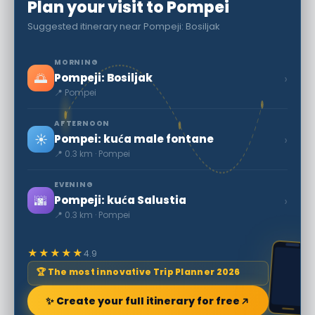
Plan your visit to Pompei
Suggested itinerary near Pompeji: Bosiljak
MORNING
🌅
›
Pompeji: Bosiljak
📍 Pompei
AFTERNOON
☀️
›
Pompei: kuća male fontane
📍 0.3 km · Pompei
EVENING
🌆
›
Pompeji: kuća Salustia
📍 0.3 km · Pompei
★★★★★
4.9
🏆 The most innovative Trip Planner 2026
✨ Create your full itinerary for free