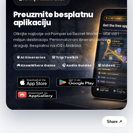
Preuzmite besplatnu
aplikaciju
Otkrijte najbolje od Pompei sa Secret World — više od 1
milijun destinacija. Personalizirani itinerari i skriveni
dragulji. Besplatno na iOS i Android.
🧠 AI Itineraries
🎒 Trip Toolkit
🎮 KnowWhere Game
🎧 Audio Guides
📹 Videos
Share ↗