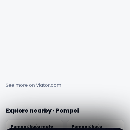
See more on
Viator.com
Explore nearby · Pompei
Pompei: kuća male
Pompeji: kuća