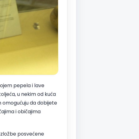
lojem pepela i lave
toljeća, u nekim od kuća
am omogućuju da dobijete
ajima i običajima
, izložbe posvećene