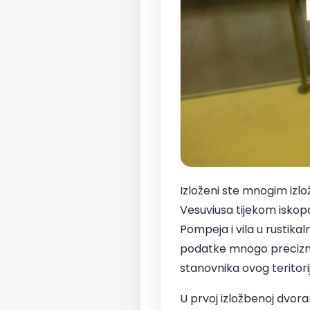
Izloženi ste mnogim izlo
Vesuviusa tijekom iskopa
Pompeja i vila u rustika
podatke mnogo preciznij
stanovnika ovog teritor
U prvoj izložbenoj dvor