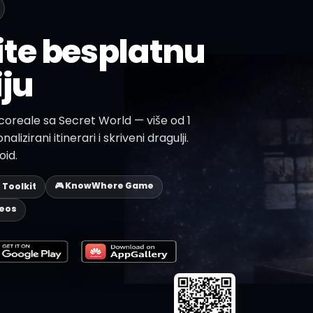
te besplatnu
iju
scoreale sa Secret World — više od 1
alizirani itinerari i skriveni dragulji.
oid.
🎮 KnowWhere Game
p Toolkit
deos