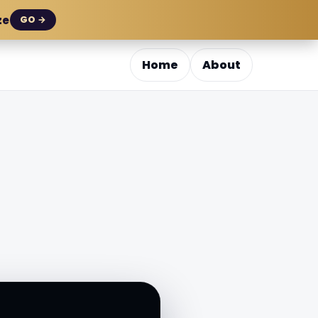
ze
GO →
Home
About