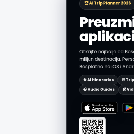
🏆 AI Trip Planner 2026
Preuzmi
aplikac
Otkrijte najbolje od Bo
milijun destinacija. Person
Besplatno na iOS i Andr
🧠 AI Itineraries
🎒 Tri
🎧 Audio Guides
📹 Vi