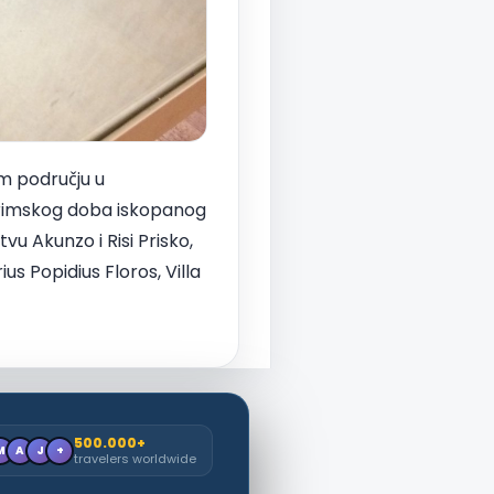
om području u
ja rimskog doba iskopanog
vu Akunzo i Risi Prisko,
us Popidius Floros, Villa
500.000+
M
A
J
+
travelers worldwide