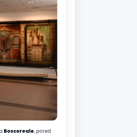
na
Boscoreale
, pored