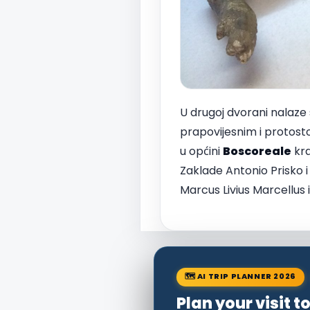
U drugoj dvorani nalaze 
prapovijesnim i protosto
u općini
Boscoreale
kra
Zaklade Antonio Prisko i 
Marcus Livius Marcellus i 
🗺 AI TRIP PLANNER 2026
Plan your visit 