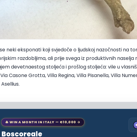
se neki eksponati koji svjedoče o ljudskoj nazočnosti na t
rijskim razdobljima, ali prije svega iz produktivnih nasel
jem devetnaestog stoljeća i prošlog stoljeća: vile u vlasništ
Via Casone Grotta, Villa Regina, Villa Pisanella, Villa Numeri
Asellius.
🎄 WIN A MONTH IN ITALY — €10,000 →
to Boscoreale