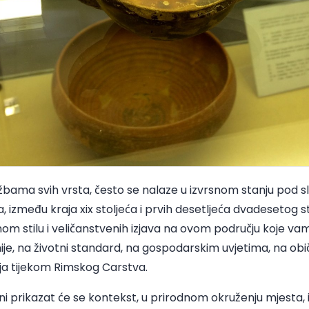
žbama svih vrsta, često se nalaze u izvrsnom stanju pod s
, između kraja xix stoljeća i prvih desetljeća dvadesetog s
lnom stilu i veličanstvenih izjava na ovom području koje v
e, na životni standard, na gospodarskim uvjetima, na obič
ija tijekom Rimskog Carstva.
ani prikazat će se kontekst, u prirodnom okruženju mjesta