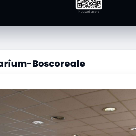
Huawei users
arium-Boscoreale