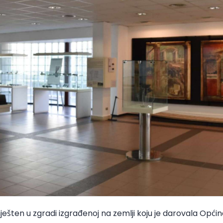
mješten u zgradi izgrađenoj na zemlji koju je darovala Opći