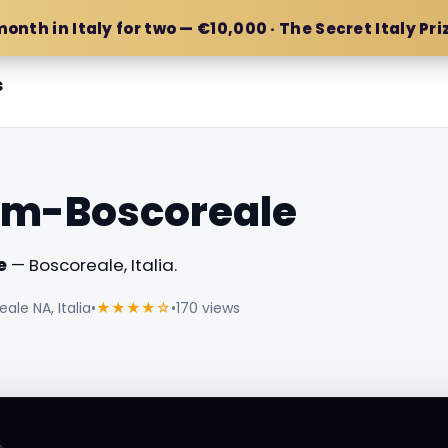
month in Italy for two — €10,000 · The Secret Italy Pri
s
um-Boscoreale
e
— Boscoreale, Italia.
eale NA, Italia
•
★★★★☆
•
170 views