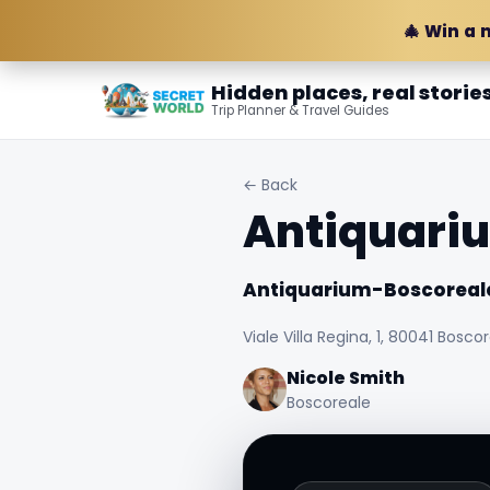
🎄 Win a 
Hidden places, real storie
Trip Planner & Travel Guides
← Back
Antiquari
Antiquarium-Boscoreal
Viale Villa Regina, 1, 80041 Boscor
Nicole Smith
Boscoreale