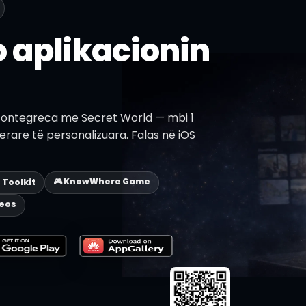
 aplikacionin
 Fontegreca me Secret World — mbi 1
nerare të personalizuara. Falas në iOS
🎮 KnowWhere Game
p Toolkit
deos