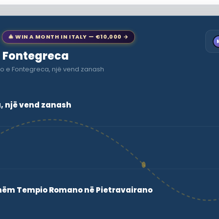
🎄 WIN A MONTH IN ITALY — €10,000 →
to Fontegreca
ro e Fontegreca, një vend zanash
, një vend zanash
shëm Tempio Romano në Pietravairano