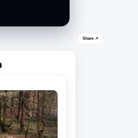
Share ↗
h