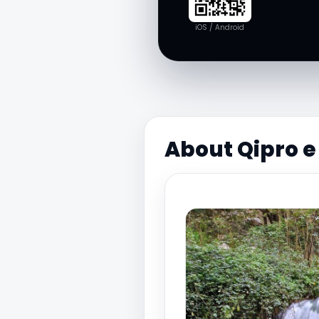
iOS / Android
About Qipro e