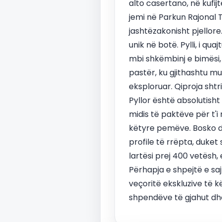
alto casertano, në kufij
jemi në Parkun Rajonal T
jashtëzakonisht pjellore. 
unik në botë. Pylli, i qu
mbi shkëmbinj e bimësi, 
pastër, ku gjithashtu m
eksploruar. Qiproja shtr
Pyllor është absolutisht 
midis të paktëve për t'i 
këtyre pemëve. Bosko deg
profile të rrëpta, duket
lartësi prej 400 vetësh,
Përhapja e shpejtë e sa
veçoritë ekskluzive të k
shpendëve të gjahut dhe