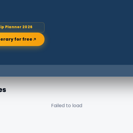
rip Planner 2026
nerary for free
es
Failed to load