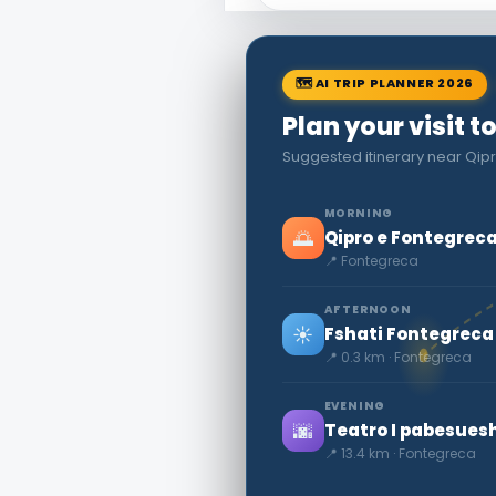
🗺 AI TRIP PLANNER 2026
Plan your visit 
Suggested itinerary near Qip
MORNING
🌅
Qipro e Fontegreca
📍 Fontegreca
AFTERNOON
☀️
Fshati Fontegreca
📍 0.3 km · Fontegreca
EVENING
🌆
Teatro I pabesue
📍 13.4 km · Fontegreca