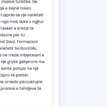
 masive turistike. Ne
 që e bëjnë tokën
 i qipres së një varieteti
m nga mali, duke u ngjitur
reskët e kristal të
kësore për tu
umit Sava. Formacioni
ietetit horizontalis,
në në rrezik mbijetesën e
n një grykë gëlqerore me
a është pohuar në një
Qipro të pastër.
he orniello përcaktojnë
 praninë e familjeve të