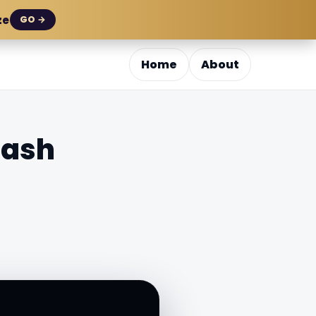
ze
GO →
Home
About
nash