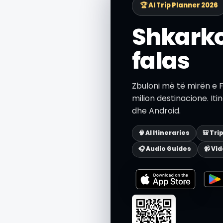
🏆 AI Trip Planner 2026
Shkarko
falas
Zbuloni më të mirën e
milion destinacione. Iti
dhe Android.
🧠 AI Itineraries
🎒 Tri
🎧 Audio Guides
📹 Vi