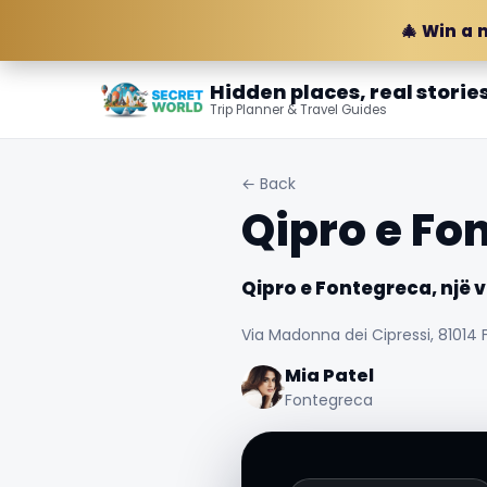
🎄 Win a 
Hidden places, real storie
Trip Planner & Travel Guides
← Back
Qipro e Fo
Qipro e Fontegreca, një
Via Madonna dei Cipressi, 81014 
Mia Patel
Fontegreca