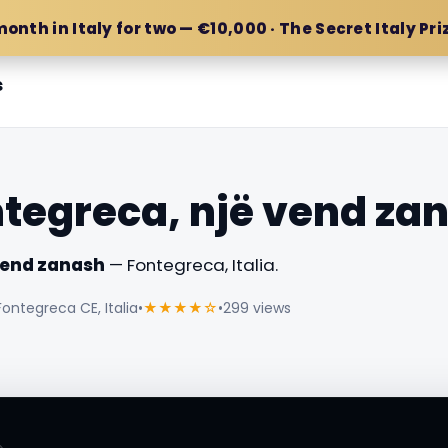
month in Italy for two — €10,000 · The Secret Italy Pri
s
ntegreca, një vend za
 vend zanash
— Fontegreca, Italia.
Fontegreca CE, Italia
•
★★★★☆
•
299 views