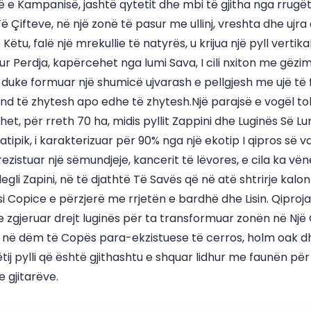
të e Kampanisë, jashtë qytetit dhe mbi të gjitha nga rrugët
ë Çifteve, në një zonë të pasur me ullinj, vreshta dhe ujra
Këtu, falë një mrekullie të natyrës, u krijua një pyll vertikal
ajtur Perdja, kapërcehet nga lumi Sava, I cili nxiton me gëzi
duke formuar një shumicë ujvarash e pellgjesh me ujë të f
und të zhytesh apo edhe të zhytesh.Një parajsë e vogël to
ihet, për rreth 70 ha, midis pyllit Zappini dhe Luginës Së L
atipik, i karakterizuar për 90% nga një ekotip I qipros së var
rezistuar një sëmundjeje, kancerit të lëvores, e cila ka vë
li Zapini, në të djathtë Të Savës që në atë shtrirje kalo
 si Copice e përzjerë me rrjetën e bardhë dhe Lisin. Qiproj
 e zgjeruar drejt luginës për ta transformuar zonën në Një 
j në dëm të Copës para-ekzistuese të cerros, holm oak d
ëtij pylli që është gjithashtu e shquar lidhur me faunën për
 gjitarëve.