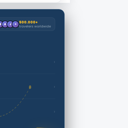
500.000+
M
A
J
+
travelers worldwide
›
›
›