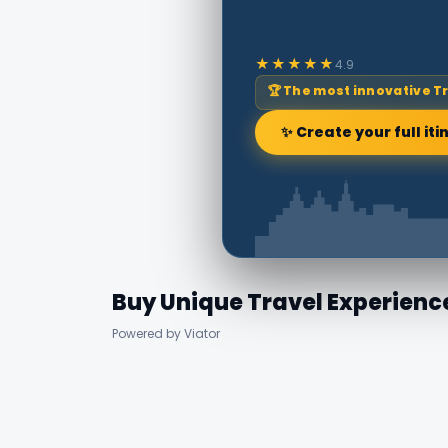
★★★★★
4.9
🏆 The most innovative T
✨ Create your full iti
Buy Unique Travel Experienc
Powered by Viator