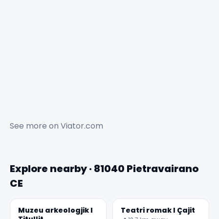
See more on
Viator.com
Explore nearby · 81040 Pietravairano
CE
Muzeu arkeologjik I
Teatri romak I Çajit
Titullit