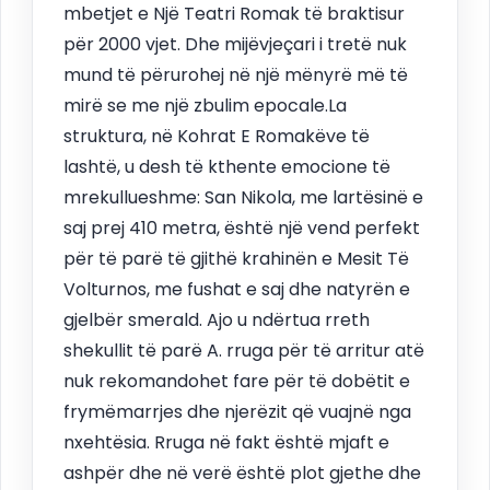
mbetjet e Një Teatri Romak të braktisur
për 2000 vjet. Dhe mijëvjeçari i tretë nuk
mund të përurohej në një mënyrë më të
mirë se me një zbulim epocale.La
struktura, në Kohrat E Romakëve të
lashtë, u desh të kthente emocione të
mrekullueshme: San Nikola, me lartësinë e
saj prej 410 metra, është një vend perfekt
për të parë të gjithë krahinën e Mesit Të
Volturnos, me fushat e saj dhe natyrën e
gjelbër smerald. Ajo u ndërtua rreth
shekullit të parë A. rruga për të arritur atë
nuk rekomandohet fare për të dobëtit e
frymëmarrjes dhe njerëzit që vuajnë nga
nxehtësia. Rruga në fakt është mjaft e
ashpër dhe në verë është plot gjethe dhe