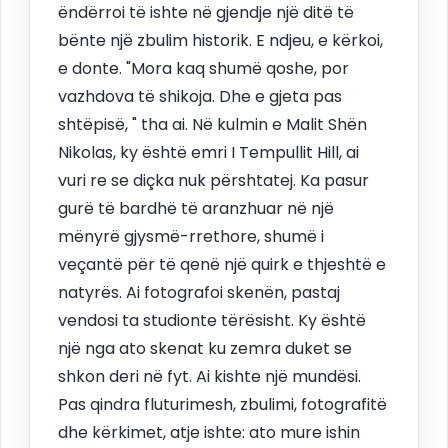
ëndërroi të ishte në gjendje një ditë të
bënte një zbulim historik. E ndjeu, e kërkoi,
e donte. "Mora kaq shumë qoshe, por
vazhdova të shikoja. Dhe e gjeta pas
shtëpisë, " tha ai. Në kulmin e Malit Shën
Nikolas, ky është emri I Tempullit Hill, ai
vuri re se diçka nuk përshtatej. Ka pasur
gurë të bardhë të aranzhuar në një
mënyrë gjysmë-rrethore, shumë i
veçantë për të qenë një quirk e thjeshtë e
natyrës. Ai fotografoi skenën, pastaj
vendosi ta studionte tërësisht. Ky është
një nga ato skenat ku zemra duket se
shkon deri në fyt. Ai kishte një mundësi.
Pas qindra fluturimesh, zbulimi, fotografitë
dhe kërkimet, atje ishte: ato mure ishin