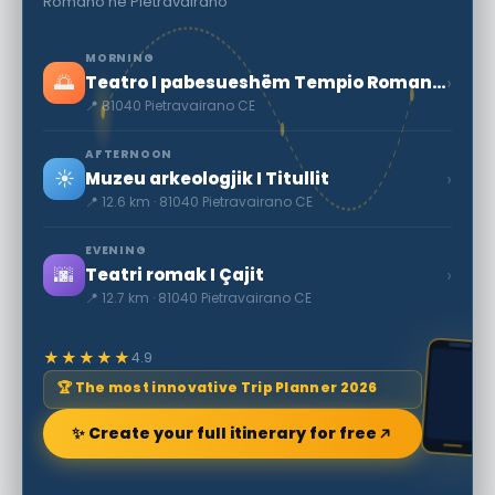
Romano në Pietravairano
MORNING
🌅
›
Teatro I pabesueshëm Tempio Romano në Pietravairano
📍 81040 Pietravairano CE
AFTERNOON
☀️
›
Muzeu arkeologjik I Titullit
📍 12.6 km · 81040 Pietravairano CE
EVENING
🌆
›
Teatri romak I Çajit
📍 12.7 km · 81040 Pietravairano CE
★★★★★
4.9
🏆 The most innovative Trip Planner 2026
✨ Create your full itinerary for free