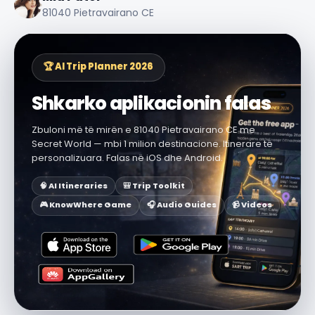
81040 Pietravairano CE
🏆 AI Trip Planner 2026
Shkarko aplikacionin falas
Zbuloni më të mirën e 81040 Pietravairano CE me
Secret World — mbi 1 milion destinacione. Itinerare të
personalizuara. Falas në iOS dhe Android.
🧠 AI Itineraries
🎒 Trip Toolkit
🎮 KnowWhere Game
🎧 Audio Guides
📹 Videos