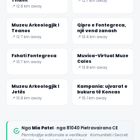
📍 12.7 km away
📍 12.6 km away
Muzeu Arkeologjik I
Qipro e Fontegreca,
Teanos
një vend zanash
📍 12.7 km away
📍 13.4 km away
Fshati Fontegreca
Muvica-Virtual Muze
Cales
📍 13.7 km away
📍 13.8 km away
Muzeu Arkeologjik I
Kampania: ujvarat e
Jetës
bukura të Koncas
📍 13.8 km away
📍 15.1 km away
Nga
Mia Patel
· nga 81040 Pietravairano CE
Përmbajtje editoriale e verifikuar · Komuniteti i Secret