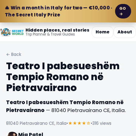
🎄 Win a month in Italy for two — €10,000 ·
GO
→
The Secret Italy Prize
Hidden places, real stories
Home
About
Trip Planner & Travel Guides
← Back
Teatro I pabesueshëm
Tempio Romano në
Pietravairano
Teatro I pabesueshëm Tempio Romano në
Pietravairano
— 81040 Pietravairano CE, Italia.
81040 Pietravairano CE, Italia
•
★★★★☆
•
316 views
Mia Patel