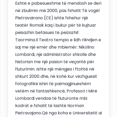
Eshtë e pabesueshme të mendosh se deri
në zbulimin më 2000, pas fshatit Të vogël
Pietravairano (CE) ishte fshehur një
teatër Romak kaq i bukur për të kujtuar
peisazhin befasues të peizazhit
Taormina.Il Teatro tempio e lidh rilindjen e
saj me një emër dhe mbiemër: Nikolino
Lombardi, një administrator shkolle dhe
historian me një pasion të veçantë për
fluturimin. Ishte një mëngjes i ftohtë në
shkurt 2000 dhe, në kohë kur vëzhguesit
fotografikë ishin të paimagjinueshëm
vetëm në fantashkencë, Profesori I Mirë
Lombardi vendosi të fluturonte mbi
kodrat e fshatit të lashtë Norman
Pietravajano.Që nga koha e Universitetit ai