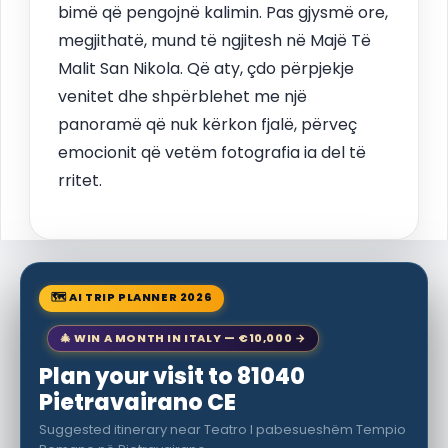
bimë që pengojnë kalimin. Pas gjysmë ore,
megjithatë, mund të ngjitesh në Majë Të
Malit San Nikola. Që aty, çdo përpjekje
venitet dhe shpërblehet me një
panoramë që nuk kërkon fjalë, përveç
emocionit që vetëm fotografia ia del të
rritet.
🗺 AI TRIP PLANNER 2026
🎄 WIN A MONTH IN ITALY — €10,000 →
Plan your visit to 81040
Pietravairano CE
Suggested itinerary near Teatro I pabesueshëm Tempio